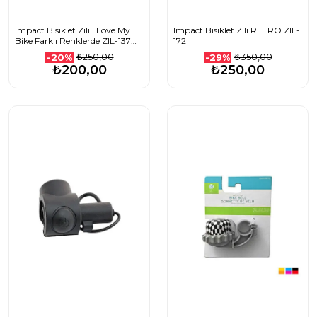
Impact Bisiklet Zili I Love My
Impact Bisiklet Zili RETRO ZIL-
Bike Farklı Renklerde ZIL-137
172
1508501014_PEMBE
₺250,00
₺350,00
-20%
-29%
₺200,00
₺250,00