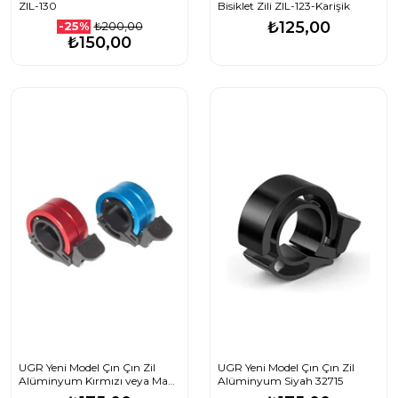
ZIL-130
Bisiklet Zili ZIL-123-Karişik
₺125,00
₺200,00
-25%
₺150,00
UGR Yeni Model Çın Çın Zil
UGR Yeni Model Çın Çın Zil
Alüminyum Kırmızı veya Mavi
Alüminyum Siyah 32715
32716