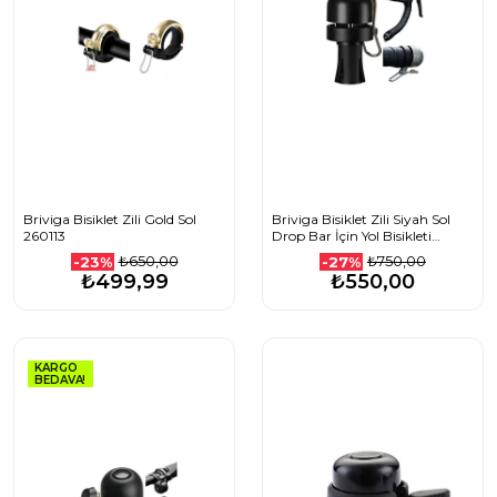
Briviga Bisiklet Zili Gold Sol
Briviga Bisiklet Zili Siyah Sol
260113
Drop Bar İçin Yol Bisikleti
Gidonu Uyumlu 80dB 260101
₺650,00
₺750,00
-23%
-27%
₺499,99
₺550,00
KARGO
BEDAVA!