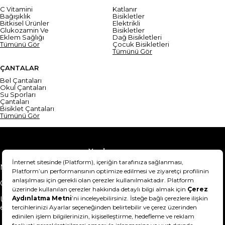
C Vitamini
Katlanır
Bağışıklık
Bisikletler
Bitkisel Ürünler
Elektrikli
Glukozamin Ve
Bisikletler
Eklem Sağlığı
Dağ Bisikletleri
Tümünü Gör
Çocuk Bisikletleri
Tümünü Gör
ÇANTALAR
Bel Çantaları
Okul Çantaları
Su Sporları
Çantaları
Bisiklet Çantaları
Tümünü Gör
Yardım
Mesafeli Satış Sözleşmesi
Teslimat Bilgisi
Gizlilik Sözleşmesi
Şartlar & Koşullar
Ürünümü nasıl iade
Hakkımızda
edebilirim?