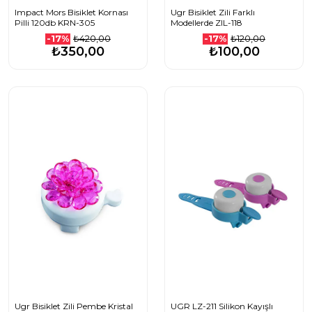
Impact Mors Bisiklet Kornası
Ugr Bisiklet Zili Farklı
Pilli 120db KRN-305
Modellerde ZIL-118
₺420,00
₺120,00
-17%
-17%
₺350,00
₺100,00
Ugr Bisiklet Zili Pembe Kristal
UGR LZ-211 Silikon Kayışlı