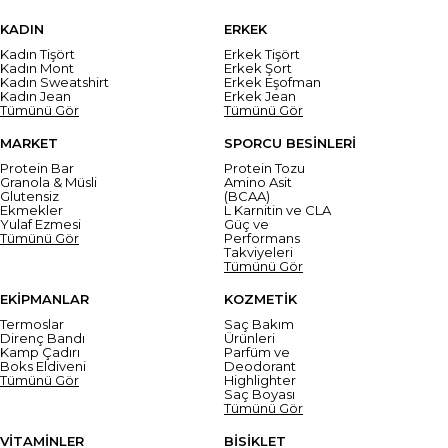
KADIN
ERKEK
Kadın Tişört
Erkek Tişört
Kadın Mont
Erkek Şort
Kadın Sweatshirt
Erkek Eşofman
Kadın Jean
Erkek Jean
Tümünü Gör
Tümünü Gör
MARKET
SPORCU BESİNLERİ
Protein Bar
Protein Tozu
Granola & Müsli
Amino Asit
Glutensiz
(BCAA)
Ekmekler
L Karnitin ve CLA
Yulaf Ezmesi
Güç ve
Tümünü Gör
Performans
Takviyeleri
Tümünü Gör
EKİPMANLAR
KOZMETİK
Termoslar
Saç Bakım
Direnç Bandı
Ürünleri
Kamp Çadırı
Parfüm ve
Boks Eldiveni
Deodorant
Tümünü Gör
Highlighter
Saç Boyası
Tümünü Gör
VİTAMİNLER
BİSİKLET