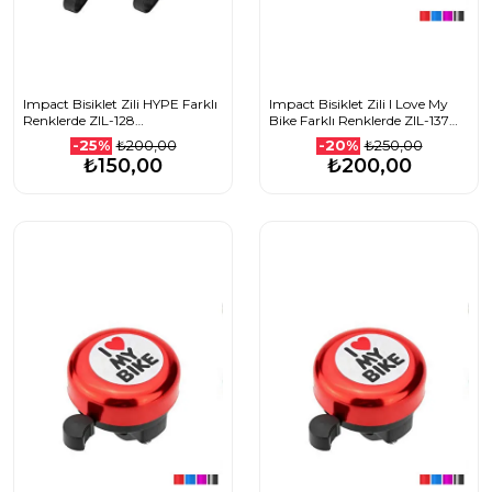
Impact Bisiklet Zili HYPE Farklı
Impact Bisiklet Zili I Love My
Renklerde ZIL-128
Bike Farklı Renklerde ZIL-137
1208501024_MaviTuruncu
1508501014_Beyaz
₺200,00
₺250,00
-25%
-20%
₺150,00
₺200,00