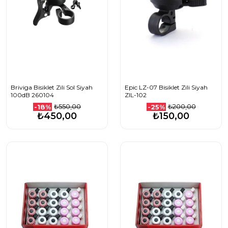
Briviga Bisiklet Zili Sol Siyah
Epic LZ-07 Bisiklet Zili Siyah
100dB 260104
ZIL-102
₺550,00
₺200,00
-18%
-25%
₺450,00
₺150,00