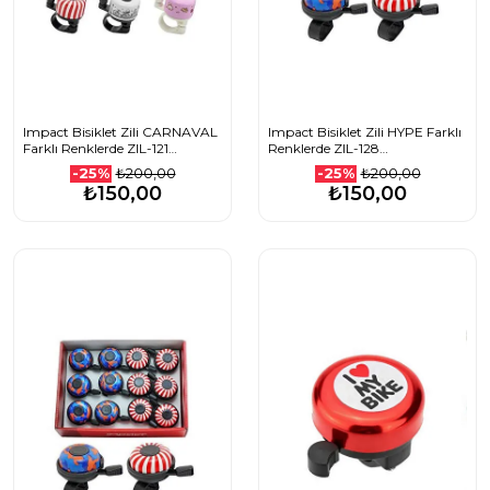
Impact Bisiklet Zili CARNAVAL
Impact Bisiklet Zili HYPE Farklı
Farklı Renklerde ZIL-121
Renklerde ZIL-128
1208501023_PEMBE
1208501024_KırmızıBeyaz
₺200,00
₺200,00
-25%
-25%
₺150,00
₺150,00