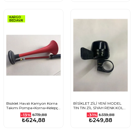
KARGO
BEDAVA!
Bisiklet Havalı Kamyon Korna
BİSİKLET ZİLİ YENİ MODEL
Takımı Pompa+Korna+Kelepçe
TIN TIN ZİL SİYAH RENK KOLAY
seti
SÖK TAK ZİL
₺719,88
₺359,88
-13%
-31%
₺624,88
₺249,88