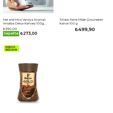
Mel and Mira Vanilya Aromalı
Tchibo Feine Milde Çözünebilir
Hindiba Detox Kahvesi 100g,
Kahve 100 g
Vanilla Flavored Chicory Detox
₺390,00
₺499,90
Coffee
₺273,00
Sepette
KARGO
BEDAVA!