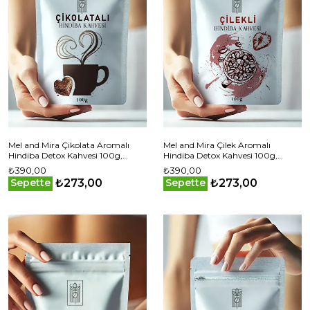
Mel and Mira Çikolata Aromalı
Mel and Mira Çilek Aromalı
Hindiba Detox Kahvesi 100g,
Hindiba Detox Kahvesi 100g,
Chocolate Flavored Chicory Detox
Strawberry Flavored Chicory
₺390,00
₺390,00
Coffee
Detox Coffee
₺273,00
₺273,00
Sepette
Sepette