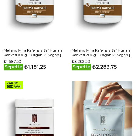
Mel and Mira Kafeinsiz Saf Hurma
Mel and Mira Kafeinsiz Saf Hurma
Kahvesi 100g – Organik | Vegan |
Kahvesi 200g – Organik | Vegan |
Katkısız - Decaffeinated Pure Date
Katkısız - Decaffeinated Pure Date
₺1.687,50
₺3.262,50
Coffee
Coffee
₺1.181,25
₺2.283,75
Sepette
Sepette
KARGO
BEDAVA!