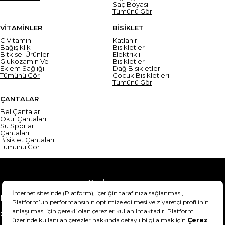
Saç Boyası
Tümünü Gör
VİTAMİNLER
BİSİKLET
C Vitamini
Katlanır
Bağışıklık
Bisikletler
Bitkisel Ürünler
Elektrikli
Glukozamin Ve
Bisikletler
Eklem Sağlığı
Dağ Bisikletleri
Tümünü Gör
Çocuk Bisikletleri
Tümünü Gör
ÇANTALAR
Bel Çantaları
Okul Çantaları
Su Sporları
Çantaları
Bisiklet Çantaları
Tümünü Gör
Yardım
Mesafeli Satış Sözleşmesi
Teslimat Bilgisi
Gizlilik Sözleşmesi
Şartlar & Koşullar