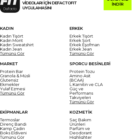
VİDEOLARI İÇİN DEFACTOFIT
İNDİR
UYGULAMASINI
KADIN
ERKEK
Kadın Tişört
Erkek Tişört
Kadın Mont
Erkek Şort
Kadın Sweatshirt
Erkek Eşofman
Kadın Jean
Erkek Jean
Tümünü Gör
Tümünü Gör
MARKET
SPORCU BESİNLERİ
Protein Bar
Protein Tozu
Granola & Müsli
Amino Asit
Glutensiz
(BCAA)
Ekmekler
L Karnitin ve CLA
Yulaf Ezmesi
Güç ve
Tümünü Gör
Performans
Takviyeleri
Tümünü Gör
EKİPMANLAR
KOZMETİK
Termoslar
Saç Bakım
Direnç Bandı
Ürünleri
Kamp Çadırı
Parfüm ve
Boks Eldiveni
Deodorant
Tümünü Gör
Highlighter