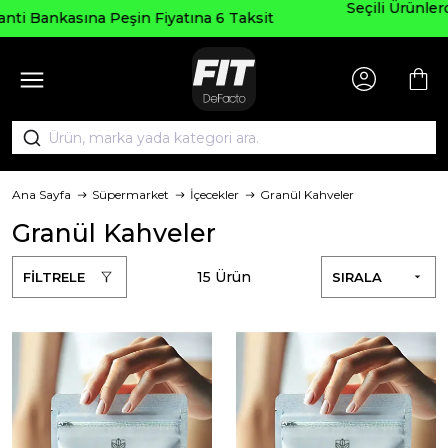
Seçili Ürünlerde ₺2000 Üzeri ₺200 İndirim Kodu:
AGUSTOS200
Ana Sayfa
Süpermarket
İçecekler
Granül Kahveler
Granül Kahveler
15 Ürün
FİLTRELE
SIRALA