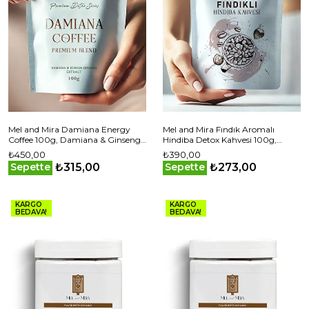
Mel and Mira Damiana Energy
Mel and Mira Fındık Aromalı
Coffee 100g, Damiana & Ginsengli
Hindiba Detox Kahvesi 100g,
Enerji Kahvesi | Damiana – Kore
Hazelnut Flavored Chicory Detox
₺450,00
₺390,00
Ginsengi – Vanilya
Coffee
₺315,00
₺273,00
Sepette
Sepette
KARGO
KARGO
BEDAVA!
BEDAVA!