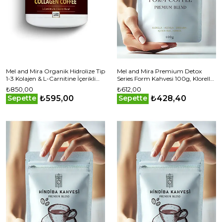
Mel and Mira Organik Hidrolize Tip
Mel and Mira Premium Detox
1-3 Kolajen & L-Carnitine İçerikli
Series Form Kahvesi 100g, Klorella,
Hindiba Kahvesi 300g | 30 Günlük
Acerola, Spirulina İçerikli Özel
₺850,00
₺612,00
Formül
₺595,00
₺428,40
Sepette
Sepette