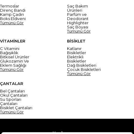
Termoslar
Saç Bakım
Direnç Bandı
Ürünleri
Kamp Çadırı
Parfüm ve
Boks Eldiveni
Deodorant
Tümünü Gör
Highlighter
Saç Boyası
Tümünü Gör
VİTAMİNLER
BİSİKLET
C Vitamini
Katlanır
Bağışıklık
Bisikletler
Bitkisel Ürünler
Elektrikli
Glukozamin Ve
Bisikletler
Eklem Sağlığı
Dağ Bisikletleri
Tümünü Gör
Çocuk Bisikletleri
Tümünü Gör
ÇANTALAR
Bel Çantaları
Okul Çantaları
Su Sporları
Çantaları
Bisiklet Çantaları
Tümünü Gör
Yardım