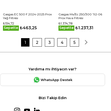
Gasgas EC 500 F 2024-2025 Prox
Gasgas Mx/Ec 250/300 '92-06
Yağ Filtresi
Prox Hava Filtresi
₺514,72
₺1.374,78
₺463,25
₺1.237,31
Sepette
Sepette
1
2
3
4
5
Yardıma mı ihtiyacın var?
WhatsApp Destek
Bizi Takip Edin