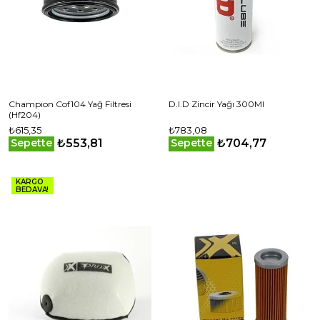
Champıon Cof104 Yağ Filtresi
D.I.D Zincir Yağı 300Ml
(Hf204)
₺615,35
₺783,08
₺553,81
₺704,77
Sepette
Sepette
KARGO
BEDAVA!