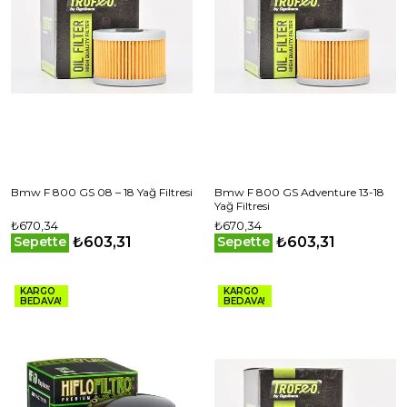
Bmw F 800 GS 08 – 18 Yağ Filtresi
Bmw F 800 GS Adventure 13-18
Yağ Filtresi
₺670,34
₺670,34
₺603,31
₺603,31
Sepette
Sepette
KARGO
KARGO
BEDAVA!
BEDAVA!