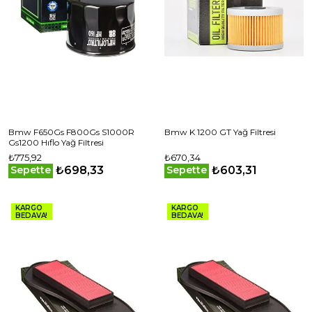
Bmw F650Gs F800Gs S1000R
Bmw K 1200 GT Yağ Filtresi
Gs1200 Hıflo Yağ Filtresi
₺775,92
₺670,34
₺698,33
₺603,31
Sepette
Sepette
KARGO
KARGO
BEDAVA!
BEDAVA!