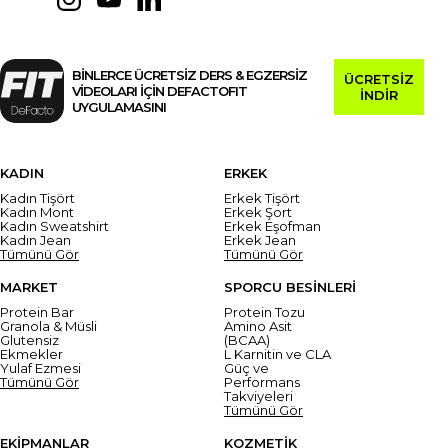
BİNLERCE ÜCRETSİZ DERS & EGZERSİZ
ÜCRETSİZ
VİDEOLARI İÇİN DEFACTOFIT
İNDİR
UYGULAMASINI
KADIN
ERKEK
Kadın Tişört
Erkek Tişört
Kadın Mont
Erkek Şort
Kadın Sweatshirt
Erkek Eşofman
Kadın Jean
Erkek Jean
Tümünü Gör
Tümünü Gör
MARKET
SPORCU BESİNLERİ
Protein Bar
Protein Tozu
Granola & Müsli
Amino Asit
Glutensiz
(BCAA)
Ekmekler
L Karnitin ve CLA
Yulaf Ezmesi
Güç ve
Tümünü Gör
Performans
Takviyeleri
Tümünü Gör
EKİPMANLAR
KOZMETİK