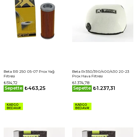
Beta RR 250 05-07 Prox Yağ
Beta Rr350/390/400/430 20-23
Filtresi
Prox Hava Filtresi
₺514,72
₺1.374,78
₺463,25
₺1.237,31
Sepette
Sepette
KARGO
KARGO
BEDAVA!
BEDAVA!