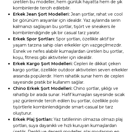
üretilen bu modeller, hem günlük hayatta hem de şık
kombinlerde tercih edilebilir.
Erkek Jean Şort Modelleri:
Jean şortlar, rahat ve cool
bir görünüm arayanlar için idealdir. Yaz aylarında serin
kalmanızı sağlayan bu şortlar, tişört ve sneakers ile
kombinlendiğinde şık bir casual tarz yaratır.
Erkek Spor Şortları:
Spor şortları, özellikle aktif bir
yaşam tarzına sahip olan erkekler için vazgeçilmezdir.
Esnek ve nefes alabilir kumaşlardan üretilen bu şortlar,
koşu, fitness gibi aktiviteler için idealdir.
Erkek Kargo Şort Modelleri:
Cepleri ile dikkat çeken
kargo şortlar, özellikle outdoor aktiviteleri seven erkekler
arasında popülerdir. Hem rahatlık sunar hem de cepleri
sayesinde pratik bir kullanım sağlar.
Chino Erkek Şort Modelleri:
Chino şortlar, şıklığı ve
rahatlığı bir arada sunar. Hafif kumaşları sayesinde sıcak
yaz günlerinde tercih edilen bu şortlar, özellikle polo
tişörtlerle kombinlendiğinde smart-casual bir tarz
oluşturur.
Erkek Plaj Şortları:
Yaz tatillerinin olmazsa olmazı plaj
şortları, suya dayanıklı ve hızlı kuruyan kumaşlardan
üretilir. Renkli ve desenli modeller, plaj modasının en