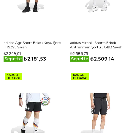
adidas Agr Short Erkek Koşu Şortu
adidas Airchill Shorts Erkek
HT9395 Siyah
Antrenman Şortu JI8193 Siyah
₺2.249,01
₺2.586,75
₺2.181,53
₺2.509,14
Sepette
Sepette
KARGO
KARGO
BEDAVA!
BEDAVA!