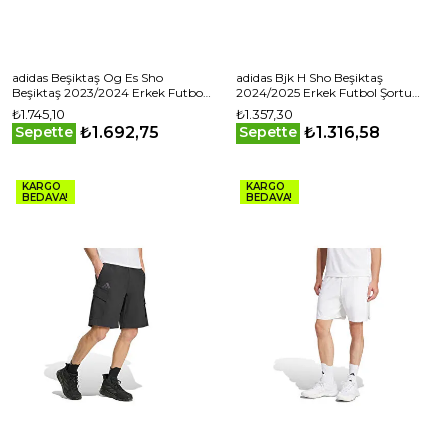
adidas Beşiktaş Og Es Sho
adidas Bjk H Sho Beşiktaş
Beşiktaş 2023/2024 Erkek Futbol
2024/2025 Erkek Futbol Şortu
Şortu IP1266 Siyah
JD6268 Siyah
₺1.745,10
₺1.357,30
₺1.692,75
₺1.316,58
Sepette
Sepette
KARGO
KARGO
BEDAVA!
BEDAVA!