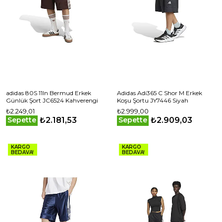
adidas 80S 11In Bermud Erkek
Adidas Adi365 C Shor M Erkek
Günlük Şort JC6524 Kahverengi
Koşu Şortu JY7446 Siyah
₺2.249,01
₺2.999,00
₺2.181,53
₺2.909,03
Sepette
Sepette
KARGO
KARGO
BEDAVA!
BEDAVA!