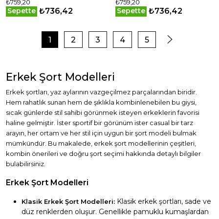
₺759,20
₺759,20
₺736,42
₺736,42
Sepette
Sepette
1
2
3
4
5
Erkek Şort Modelleri
Erkek şortları, yaz aylarının vazgeçilmez parçalarından biridir.
Hem rahatlık sunan hem de şıklıkla kombinlenebilen bu giysi,
sıcak günlerde stil sahibi görünmek isteyen erkeklerin favorisi
haline gelmiştir. İster sportif bir görünüm ister casual bir tarz
arayın, her ortam ve her stil için uygun bir şort modeli bulmak
mümkündür. Bu makalede, erkek şort modellerinin çeşitleri,
kombin önerileri ve doğru şort seçimi hakkında detaylı bilgiler
bulabilirsiniz.
Erkek Şort Modelleri
Klasik erkek şortları, sade ve
Klasik Erkek Şort Modelleri:
düz renklerden oluşur. Genellikle pamuklu kumaşlardan