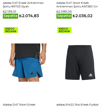
adidas D4T Erkek Antrenman
Adidas D4T Short Erkek
Şortu IK9723 Siyah
Antrenman Şortu KA7283 Gri
₺2.139,01
₺2.099,00
₺2.074,83
₺2.036,02
Sepette
Sepette
KARGO
KARGO
BEDAVA!
BEDAVA!
Adidas D4T Short Erkek
adidas Ent22 Sho Erkek Futbol