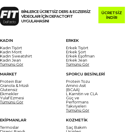
BİNLERCE ÜCRETSİZ DERS & EGZERSİZ
ÜCRETSİZ
VİDEOLARI İÇİN DEFACTOFIT
İNDİR
UYGULAMASINI
KADIN
ERKEK
Kadın Tişört
Erkek Tişört
Kadın Mont
Erkek Şort
Kadın Sweatshirt
Erkek Eşofman
Kadın Jean
Erkek Jean
Tümünü Gör
Tümünü Gör
MARKET
SPORCU BESİNLERİ
Protein Bar
Protein Tozu
Granola & Müsli
Amino Asit
Glutensiz
(BCAA)
Ekmekler
L Karnitin ve CLA
Yulaf Ezmesi
Güç ve
Tümünü Gör
Performans
Takviyeleri
Tümünü Gör
EKİPMANLAR
KOZMETİK
Termoslar
Saç Bakım
Direnç Bandı
Ürünleri