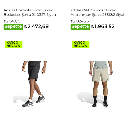
Adidas Crazylite Short Erkek
adidas D4T 3S Short Erkek
Basketbol Şortu JN0327 Siyah
Antrenman Şortu JE5682 Siyah
₺2.549,15
₺2.024,25
₺2.472,68
₺1.963,52
Sepette
Sepette
KARGO
KARGO
BEDAVA!
BEDAVA!