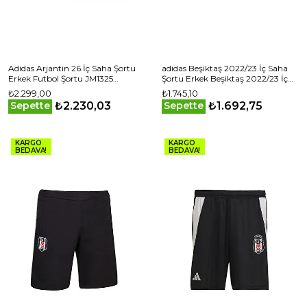
Adidas Arjantin 26 İç Saha Şortu
adidas Beşiktaş 2022/23 İç Saha
Erkek Futbol Şortu JM1325
Şortu Erkek Beşiktaş 2022/23 İç
Lacivert
Saha Şortu HE6285 Beyaz
₺2.299,00
₺1.745,10
₺2.230,03
₺1.692,75
Sepette
Sepette
KARGO
KARGO
BEDAVA!
BEDAVA!