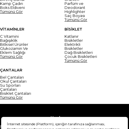
Kamp Çadırı
Parfüm ve
Boks Eldiveni
Deodorant
Tümünü Gör
Highlighter
Saç Boyası
Tümünü Gör
VİTAMİNLER
BİSİKLET
C Vitamini
Katlanır
Bağışıklık
Bisikletler
Bitkisel Ürünler
Elektrikli
Glukozamin Ve
Bisikletler
Eklem Sağlığı
Dağ Bisikletleri
Tümünü Gör
Çocuk Bisikletleri
Tümünü Gör
ÇANTALAR
Bel Çantaları
Okul Çantaları
Su Sporları
Çantaları
Bisiklet Çantaları
Tümünü Gör
Yardım
Mesafeli Satış Sözleşmesi
Teslimat Bilgisi