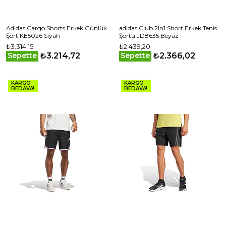
Adidas Cargo Shorts Erkek Günlük
adidas Club 2In1 Short Erkek Tenis
Şort KE5026 Siyah
Şortu JD8635 Beyaz
₺3.314,15
₺2.439,20
₺3.214,72
₺2.366,02
Sepette
Sepette
KARGO
KARGO
BEDAVA!
BEDAVA!