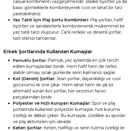
casual kombinlerin vazgeçilmezidir. Baskılı tişörtler ya da
basic gömleklerle kombinleyerek cool ve rahat bir tarz
yaratabilirsiniz.
Yaz Tatili İçin Plaj Şortu Kombinleri:
Plaj şortları, hafif
tişörtler ve sandaletlerle kombinlenerek mükemmel bir
yaz tatili tarzı oluşturur. Canlı renkler ve desenli şortlar,
tatil stilinizi tamamlar.
Erkek Şortlarında Kullanılan Kumaşlar
Pamuk, yaz aylarında en çok tercih
Pamuklu Şortlar:
edilen kumaşlardan biridir. Hem hafif hem de nefes
alabilir olması, sıcak günlerde serin kalmanızı sağlar.
Kot (Denim) Şortlar:
Jean şortlar, dayanıklılığı ve cool
görünümü ile öne çıkar. Hem rahat hem de şık bir
alternatif sunan kot şortlar, her sezonun favori
parçalarından biridir.
Polyester ve Hızlı Kuruyan Kumaşlar:
Spor ve plaj
şortlarında kullanılan polyester kumaşlar, hızlı kuruma
özelliği ile dikkat çeker. Bu kumaşlar, özellikle su sporları
ve plaj aktiviteleri için idealdir.
Keten Şortlar:
Keten, hafifliği ve serin tutma özelliği ile