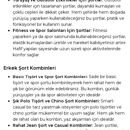
Yürüyüş ve Outdoor Etkinlikler İçin Şortlar:
Outdoor
etkinlikler için tasarlanan şortlar, dayanıklı kumaşları ve
çoklu cepleri ile dikkat çeker. Hem şehirde hem doğada
yürüyüş yaparken kullanabileceğiniz bu şortlar, pratik ve
fonksiyonel bir kullanım sunar.
Fitness ve Spor Salonları İçin Şortlar:
Fitness
yaparken ya da spor salonunda kullanabileceğiniz şortlar,
elastik kumaşlardan üretilir ve hareket kabiliyetinizi artırır.
Hafif yapıları sayesinde uzun süreli spor aktivitelerinde
konfor sağlar.
Erkek Şort Kombinleri
Sade bir basic
Basic Tişört ve Spor Şort Kombinleri:
tişört ve spor şortu kombinleyerek hem rahat hem de
şık bir görünüm elde edebilirsiniz. Bu kombin, günlük
yürüyüşler ya da spor aktiviteleri için idealdir.
Şık Polo Tişört ve Chino Şort Kombinleri:
Smart-
casual bir tarz yaratmak isteyenler için polo tişörtler ve
chino şortlar mükemmel bir uyum sağlar. Hem şık hem
de rahat olan bu kombin, yaz akşamları için idealdir.
Rahat Jean Şort ve Casual Kombinler:
Jean şortlar,