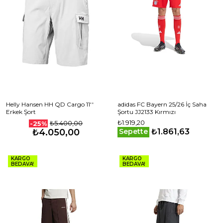
Helly Hansen HH QD Cargo 11''
adidas FC Bayern 25/26 İç Saha
Erkek Şort
Şortu JJ2133 Kırmızı
₺1.919,20
₺5.400,00
-25%
₺1.861,63
₺4.050,00
Sepette
KARGO
KARGO
BEDAVA!
BEDAVA!