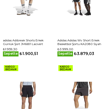
adidas Adibreak Shorts Erkek
Adidas Adidas Wv Short Erkek
Günlük Şort JM6691 Lacivert
Basketbol Şortu KA2080 Siyah
₺1.959,30
₺3.999,00
₺1.900,51
₺3.879,03
Sepette
Sepette
KARGO
KARGO
BEDAVA!
BEDAVA!