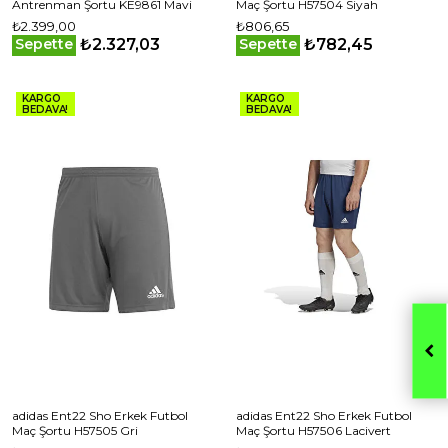
Antrenman Şortu KE9861 Mavi
Maç Şortu H57504 Siyah
₺2.399,00
₺806,65
₺2.327,03
₺782,45
Sepette
Sepette
KARGO
KARGO
BEDAVA!
BEDAVA!
adidas Ent22 Sho Erkek Futbol
adidas Ent22 Sho Erkek Futbol
Maç Şortu H57505 Gri
Maç Şortu H57506 Lacivert