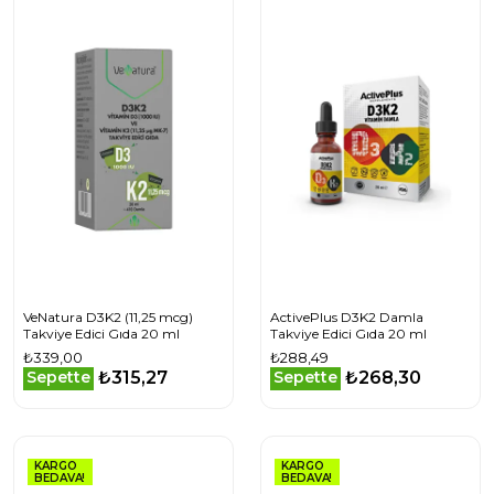
VeNatura D3K2 (11,25 mcg)
ActivePlus D3K2 Damla
Takviye Edici Gıda 20 ml
Takviye Edici Gıda 20 ml
₺339,00
₺288,49
₺315,27
₺268,30
Sepette
Sepette
KARGO
KARGO
BEDAVA!
BEDAVA!