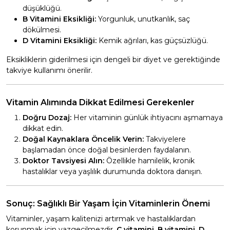
düşüklüğü.
B Vitamini Eksikliği:
Yorgunluk, unutkanlık, saç
dökülmesi.
D Vitamini Eksikliği:
Kemik ağrıları, kas güçsüzlüğü.
Eksikliklerin giderilmesi için dengeli bir diyet ve gerektiğinde
takviye kullanımı önerilir.
Vitamin Alımında Dikkat Edilmesi Gerekenler
Doğru Dozaj:
Her vitaminin günlük ihtiyacını aşmamaya
dikkat edin.
Doğal Kaynaklara Öncelik Verin:
Takviyelere
başlamadan önce doğal besinlerden faydalanın.
Doktor Tavsiyesi Alın:
Özellikle hamilelik, kronik
hastalıklar veya yaşlılık durumunda doktora danışın.
Sonuç: Sağlıklı Bir Yaşam İçin Vitaminlerin Önemi
Vitaminler, yaşam kalitenizi artırmak ve hastalıklardan
korunmak için vazgeçilmezdir.
C vitamini, B vitamini, D