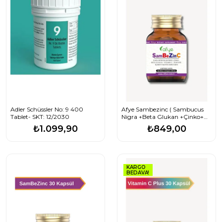
Adler Schüssler No: 9 400
Afye Sambezinc ( Sambucus
Tablet- SKT: 12/2030
Nigra +Beta Glukan +Çinko+
Vitamin C+ Zencefil) 60 Kapsül
₺1.099,90
₺849,00
KARGO
BEDAVA!