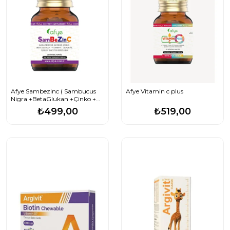
Afye Sambezinc ( Sambucus
Afye Vitamin c plus
Nigra +BetaGlukan +Çinko +
Vitamin C+ Zencefil) 30 Bitkisel
₺499,00
₺519,00
Kapsül