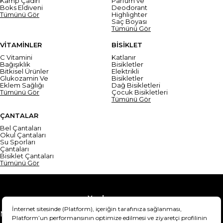
Kamp Çadırı
Parfüm ve
Boks Eldiveni
Deodorant
Tümünü Gör
Highlighter
Saç Boyası
Tümünü Gör
VİTAMİNLER
BİSİKLET
C Vitamini
Katlanır
Bağışıklık
Bisikletler
Bitkisel Ürünler
Elektrikli
Glukozamin Ve
Bisikletler
Eklem Sağlığı
Dağ Bisikletleri
Tümünü Gör
Çocuk Bisikletleri
Tümünü Gör
ÇANTALAR
Bel Çantaları
Okul Çantaları
Su Sporları
Çantaları
Bisiklet Çantaları
Tümünü Gör
Yardım
Mesafeli Satış Sözleşmesi
Teslimat Bilgisi