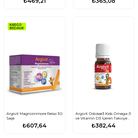
₺469,21
₺365,08
KARGO
BEDAVA!
Argivit Magnizinmore Relax 30
Argivit Ostosse3 Kids Omega-3
Saşe
ve Vitamin D3 İçeren Takviye
Edici Gıda 10 ml
₺607,64
₺382,44