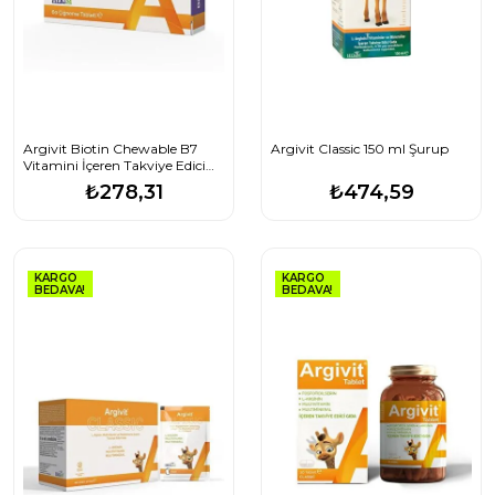
Argivit Biotin Chewable B7
Argivit Classic 150 ml Şurup
Vitamini İçeren Takviye Edici
Gıda 60 Çiğneme Tableti
₺278,31
₺474,59
KARGO
KARGO
BEDAVA!
BEDAVA!