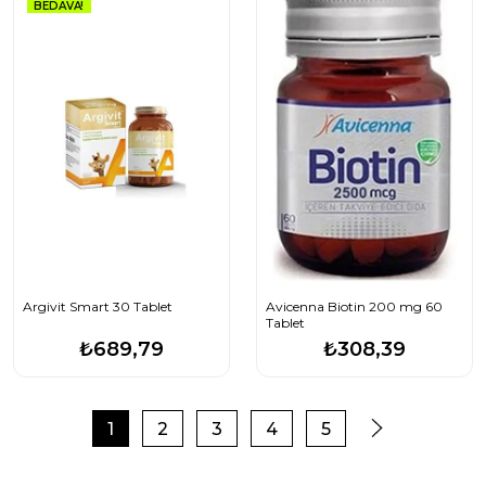
BEDAVA!
Argivit Smart 30 Tablet
Avicenna Biotin 200 mg 60
Tablet
₺689,79
₺308,39
1
2
3
4
5