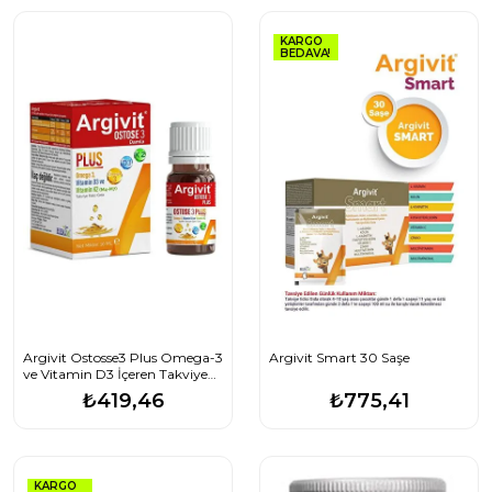
KARGO
BEDAVA!
Argivit Ostosse3 Plus Omega-3
Argivit Smart 30 Saşe
ve Vitamin D3 İçeren Takviye
Edici Gıda 10 ml
₺419,46
₺775,41
KARGO