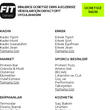
BİNLERCE ÜCRETSİZ DERS & EGZERSİZ
ÜCRETSİZ
VİDEOLARI İÇİN DEFACTOFIT
İNDİR
UYGULAMASINI
KADIN
ERKEK
Kadın Tişört
Erkek Tişört
Kadın Mont
Erkek Şort
Kadın Sweatshirt
Erkek Eşofman
Kadın Jean
Erkek Jean
Tümünü Gör
Tümünü Gör
MARKET
SPORCU BESİNLERİ
Protein Bar
Protein Tozu
Granola & Müsli
Amino Asit
Glutensiz
(BCAA)
Ekmekler
L Karnitin ve CLA
Yulaf Ezmesi
Güç ve
Tümünü Gör
Performans
Takviyeleri
Tümünü Gör
EKİPMANLAR
KOZMETİK
Termoslar
Saç Bakım
Direnç Bandı
Ürünleri