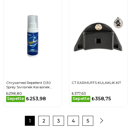
Chrysamed Repellent D30
CT EARMUFFS KULAKLIK KIT
Sprey Sivrisinek Karasinek
Tatarcık Kene Kovucu
₺298,80
₺377,63
Koruyucu Sprey 100 ml
₺253,98
₺358,75
Sepette
Sepette
1
2
3
4
5