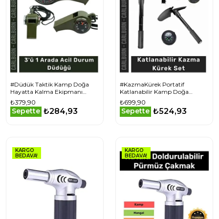
#Düdük Taktik Kamp Doğa
#KazmaKürek Portatif
Hayatta Kalma Ekipmanı
Katlanabilir Kamp Doğa
Termometre Pusula 3'Ü 1 Arada
Tutkunları Çok Fonksiyonlu
₺379,90
₺699,90
Acil Durum Düdüğü
Testere Pusula Kazma Kürek
₺284,93
₺524,93
Sepette
Sepette
Set
KARGO
KARGO
BEDAVA!
BEDAVA!