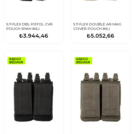
5.11 FLEX DBL PISTOL CVR
5.11 FLEX DOUBLE AR MAG
POUCH SIYAH IKILI
COVER POUCH IKILI
₺3.944,46
₺5.052,66
KARGO
KARGO
BEDAVA!
BEDAVA!