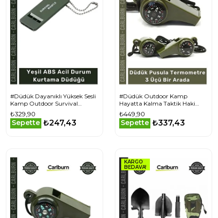
#Düdük Dayanıklı Yüksek Sesli
#Düdük Outdoor Kamp
Kamp Outdoor Survival
Hayatta Kalma Taktik Haki
Emniyet Yeşil ABS Acil Durum
Yeşil Düdük Pusula
₺329,90
₺449,90
Kurtama Düdüğü
Termometre 3 Üçü Bir Arada
₺247,43
₺337,43
Sepette
Sepette
KARGO
BEDAVA!