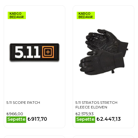
KARGO
KARGO
BEDAVA!
BEDAVA!
5.11 SCOPE PATCH
5.11 STRATOS STRETCH
FLEECE ELDIVEN
₺966,00
₺2.575,93
₺917,70
₺2.447,13
Sepette
Sepette