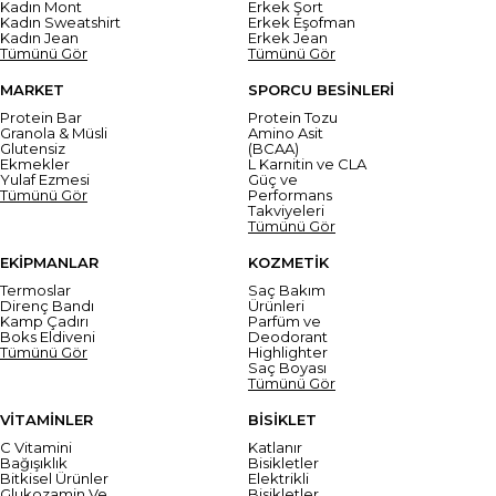
Kadın Mont
Erkek Şort
Kadın Sweatshirt
Erkek Eşofman
Kadın Jean
Erkek Jean
Tümünü Gör
Tümünü Gör
MARKET
SPORCU BESİNLERİ
Protein Bar
Protein Tozu
Granola & Müsli
Amino Asit
Glutensiz
(BCAA)
Ekmekler
L Karnitin ve CLA
Yulaf Ezmesi
Güç ve
Tümünü Gör
Performans
Takviyeleri
Tümünü Gör
EKİPMANLAR
KOZMETİK
Termoslar
Saç Bakım
Direnç Bandı
Ürünleri
Kamp Çadırı
Parfüm ve
Boks Eldiveni
Deodorant
Tümünü Gör
Highlighter
Saç Boyası
Tümünü Gör
VİTAMİNLER
BİSİKLET
C Vitamini
Katlanır
Bağışıklık
Bisikletler
Bitkisel Ürünler
Elektrikli
Glukozamin Ve
Bisikletler