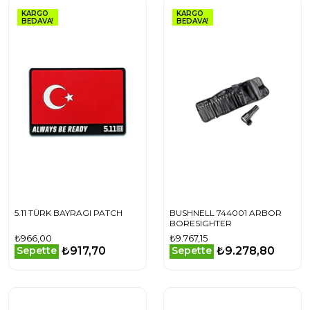
KARGO
KARGO
BEDAVA!
BEDAVA!
5.11 TÜRK BAYRAGI PATCH
BUSHNELL 744001 ARBOR
BORESIGHTER
₺966,00
₺9.767,15
₺917,70
₺9.278,80
Sepette
Sepette