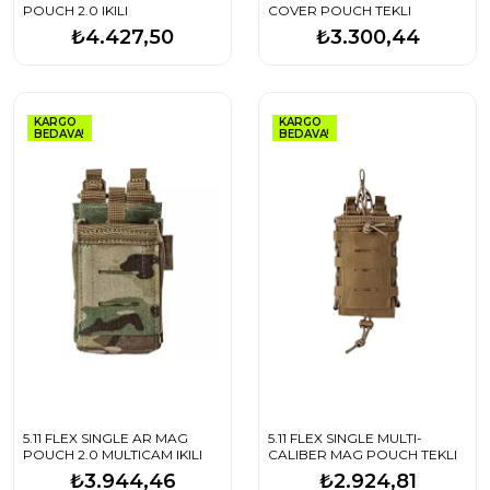
POUCH 2.0 IKILI
COVER POUCH TEKLI
₺4.427,50
₺3.300,44
KARGO
KARGO
BEDAVA!
BEDAVA!
5.11 FLEX SINGLE AR MAG
5.11 FLEX SINGLE MULTI-
POUCH 2.0 MULTICAM IKILI
CALIBER MAG POUCH TEKLI
₺3.944,46
₺2.924,81