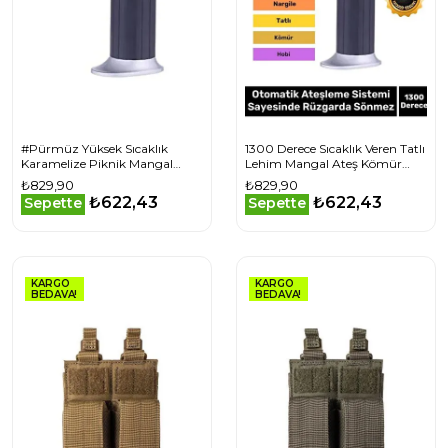
#Pürmüz Yüksek Sıcaklık
1300 Derece Sıcaklık Veren Tatlı
Karamelize Piknik Mangal
Lehim Mangal Ateş Kömür
Kamp Rüzgar Geçirmez
Kamp Kutulu Doldurulabilir
₺829,90
₺829,90
Doldurulabilir Pürmüz
Pürmüz Çakmak
₺622,43
₺622,43
Sepette
Sepette
Çakmak
KARGO
KARGO
BEDAVA!
BEDAVA!