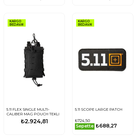
KARGO
KARGO
BEDAVA!
BEDAVA!
5.11 FLEX SINGLE MULTI-
5.11 SCOPE LARGE PATCH
CALIBER MAG POUCH TEKLI
₺2.924,81
₺724,50
₺688,27
Sepette