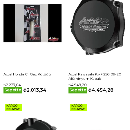
Accel Honda Cr Gaz Kütüğü
Accel Kawasakı Kx-F 250 09-20
Alüminyum Kapak
₺2.237,04
₺4.949,20
₺2.013,34
₺4.454,28
Sepette
Sepette
KARGO
KARGO
BEDAVA!
BEDAVA!