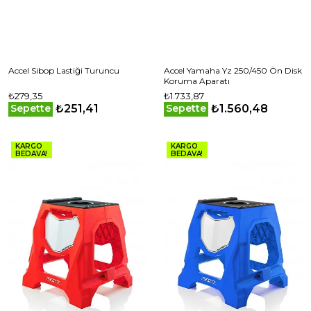
Accel Sibop Lastiği Turuncu
Accel Yamaha Yz 250/450 Ön Disk
Koruma Aparatı
₺279,35
₺1.733,87
₺251,41
₺1.560,48
Sepette
Sepette
KARGO
KARGO
BEDAVA!
BEDAVA!