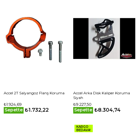
Accel 2T Salyangoz Flanş Koruma
Accel Arka Disk Kaliper Koruma
Siyah
₺1.924,69
₺9.227,50
₺1.732,22
₺8.304,74
Sepette
Sepette
KARGO
BEDAVA!