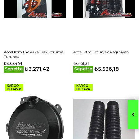
Accel Ktm Exc Arka Disk Koruma
Accel Ktm Exc Ayak Pegi Siyah
Turuncu
₺3.634,91
₺6.151,31
₺3.271,42
₺5.536,18
Sepette
Sepette
KARGO
KARGO
BEDAVA!
BEDAVA!