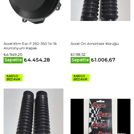
Accel Ktm Exc-F 250-350 14-16
Accel Ön Amortisör Körüğü
Alüminyum Kapak
₺4.949,20
₺1.118,52
₺4.454,28
₺1.006,67
Sepette
Sepette
KARGO
KARGO
BEDAVA!
BEDAVA!