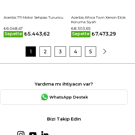
Acerbis 711 Motor Sehpası Turuncu
Acerbis Afrıca Twın Xenon Elcik
Koruma Siyah
₺6.048,47
₺8.303,65
₺5.443,62
₺7.473,29
Sepette
Sepette
1
2
3
4
5
Yardıma mı ihtiyacın var?
WhatsApp Destek
Bizi Takip Edin