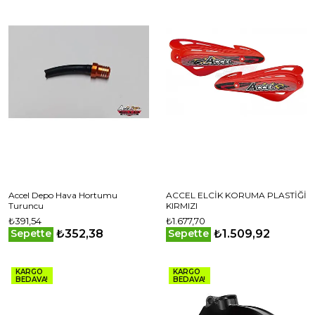
Accel Depo Hava Hortumu
ACCEL ELCİK KORUMA PLASTİĞİ
Turuncu
KIRMIZI
₺391,54
₺1.677,70
₺352,38
₺1.509,92
Sepette
Sepette
KARGO
KARGO
BEDAVA!
BEDAVA!