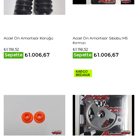
Accel Ön Amortisör Körüğü
Accel Ön Amortisör Sibobu M5
Kırmızı
₺1.118,52
₺1.118,52
₺1.006,67
₺1.006,67
Sepette
Sepette
KARGO
BEDAVA!