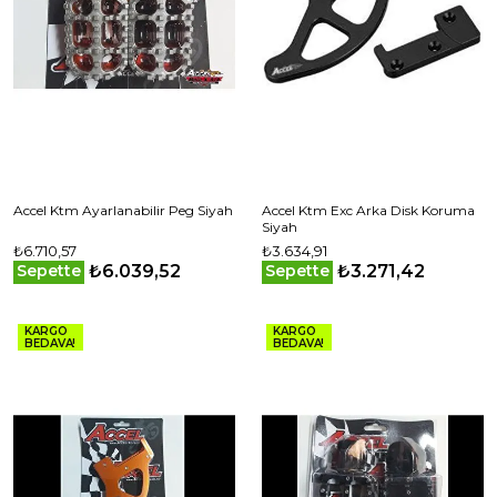
Accel Ktm Ayarlanabilir Peg Siyah
Accel Ktm Exc Arka Disk Koruma
Siyah
₺6.710,57
₺3.634,91
₺6.039,52
₺3.271,42
Sepette
Sepette
KARGO
KARGO
BEDAVA!
BEDAVA!