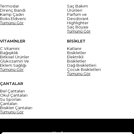
Termoslar
Saç Bakım
Direnç Bandı
Ürünleri
Kamp Çadırı
Parfüm ve
Boks Eldiveni
Deodorant
Tümünü Gör
Highlighter
Saç Boyası
Tümünü Gör
VİTAMİNLER
BİSİKLET
C Vitamini
Katlanır
Bağışıklık
Bisikletler
Bitkisel Ürünler
Elektrikli
Glukozamin Ve
Bisikletler
Eklem Sağlığı
Dağ Bisikletleri
Tümünü Gör
Çocuk Bisikletleri
Tümünü Gör
ÇANTALAR
Bel Çantaları
Okul Çantaları
Su Sporları
Çantaları
Bisiklet Çantaları
Tümünü Gör
Yardım