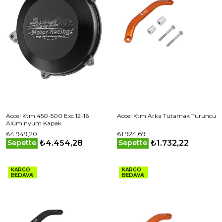
Accel Ktm 450-500 Exc 12-16
Accel Ktm Arka Tutamak Turuncu
Alüminyum Kapak
₺4.949,20
₺1.924,69
₺4.454,28
₺1.732,22
Sepette
Sepette
KARGO
KARGO
BEDAVA!
BEDAVA!