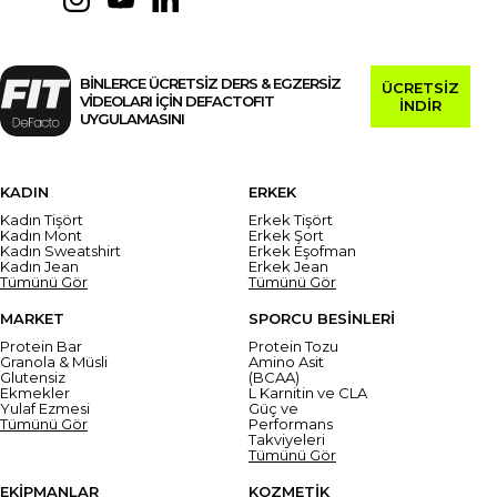
BİNLERCE ÜCRETSİZ DERS & EGZERSİZ
ÜCRETSİZ
VİDEOLARI İÇİN DEFACTOFIT
İNDİR
UYGULAMASINI
KADIN
ERKEK
Kadın Tişört
Erkek Tişört
Kadın Mont
Erkek Şort
Kadın Sweatshirt
Erkek Eşofman
Kadın Jean
Erkek Jean
Tümünü Gör
Tümünü Gör
MARKET
SPORCU BESİNLERİ
Protein Bar
Protein Tozu
Granola & Müsli
Amino Asit
Glutensiz
(BCAA)
Ekmekler
L Karnitin ve CLA
Yulaf Ezmesi
Güç ve
Tümünü Gör
Performans
Takviyeleri
Tümünü Gör
EKİPMANLAR
KOZMETİK