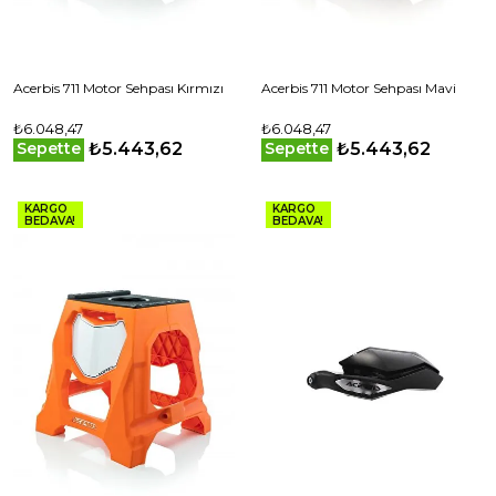
Acerbis 711 Motor Sehpası Kırmızı
Acerbis 711 Motor Sehpası Mavi
₺6.048,47
₺6.048,47
₺5.443,62
₺5.443,62
Sepette
Sepette
KARGO
KARGO
BEDAVA!
BEDAVA!