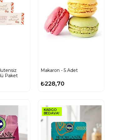
utensiz
Makaron - 5 Adet
lü Paket
₺228,70
KARGO
BEDAVA!