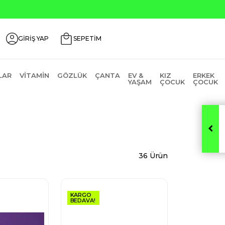
0
GİRİŞ YAP
SEPETİM
LAR
VITAMIN
GÖZLÜK
ÇANTA
EV &
KIZ
ERKEK
YAŞAM
ÇOCUK
ÇOCUK
36 Ürün
KARGO
BEDAVA!