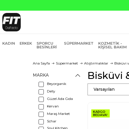
KADIN
ERKEK
SPORCU
SÜPERMARKET
KOZMETIK -
BESINLERI
KIŞISEL BAKIM
Ana Sayfa
Süpermarket
Atıştırmalıklar
Bisküvi 
Bisküvi 
MARKA
Beyorganik
Varsayılan
Delly
Güzel Ada Gıda
Kervan
KARGO
Maraş Market
BEDAVA!
Schar
Soul Kitchen