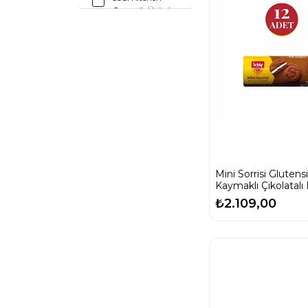
Organik Ürünler
Tahinly
Triomove
Mini Sorrisi Glutens
Kaymaklı Çikolatalı 
100 gr (12 ADET)
₺2.109,00