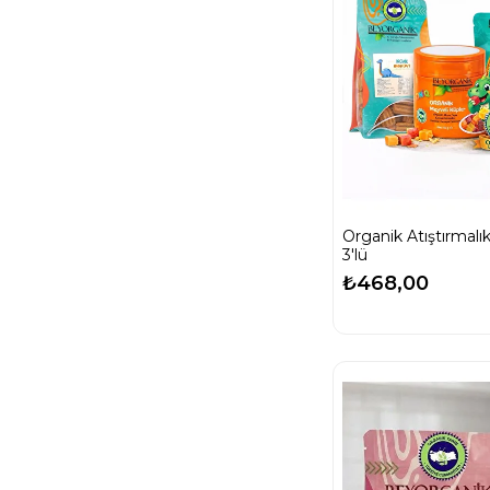
Organik Atıştırmalı
3'lü
₺468,00