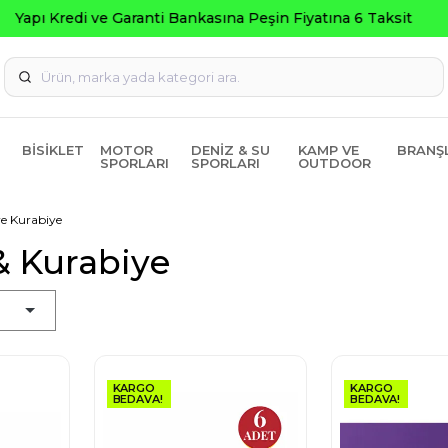
Seçili Ürünlerde ₺2000 Üzeri ₺200 İndirim Kodu: AGUSTOS20
BISIKLET
MOTOR
DENIZ & SU
KAMP VE
BRANŞ
SPORLARI
SPORLARI
OUTDOOR
ve Kurabiye
& Kurabiye
KARGO
KARGO
BEDAVA!
BEDAVA!