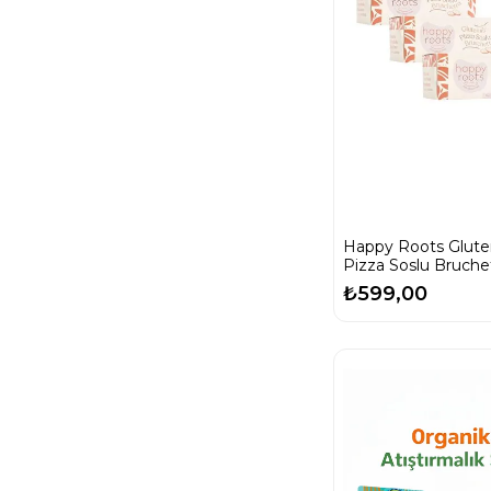
Happy Roots Glute
Pizza Soslu Bruche
Paket
₺599,00