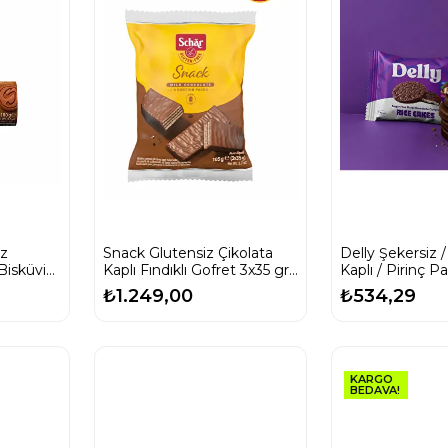
iz
Snack Glutensiz Çikolata
Delly Şekersiz /
Bisküvi
Kaplı Fındıklı Gofret 3x35 gr
Kaplı / Pirinç P
(6 ADET)
X 37 g
₺1.249,00
₺534,29
KARGO
BEDAVA!