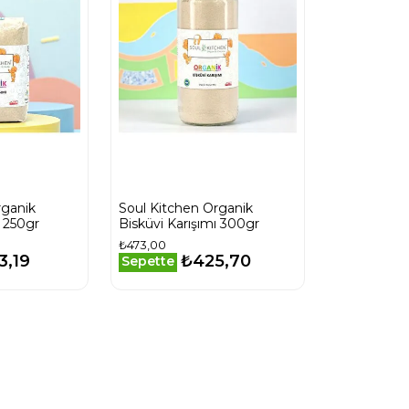
rganik
Soul Kitchen Organik
ı 250gr
Bisküvi Karışımı 300gr
₺473,00
3,19
₺425,70
Sepette