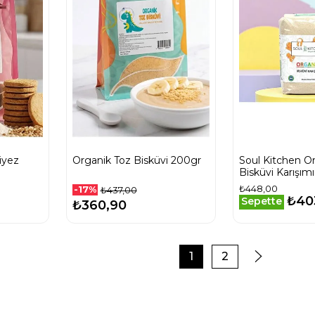
iyez
Organik Toz Bisküvi 200gr
Soul Kitchen O
Bisküvi Karışım
₺448,00
-17%
₺437,00
₺40
Sepette
₺360,90
1
2