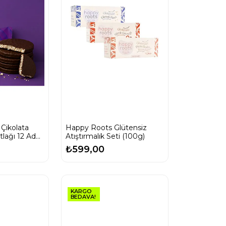
 Çikolata
Happy Roots Glütensiz
atlağı 12 Adet
Atıştırmalık Seti (100g)
₺599,00
KARGO
BEDAVA!