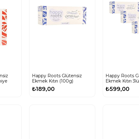
nsiz
Happy Roots Glütensiz
Happy Roots Gl
biye
Ekmek Kıtırı (100g)
Ekmek Kıtırı 3l
₺189,00
₺599,00