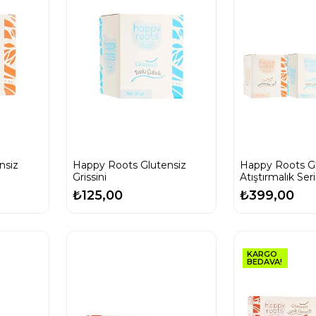
nsiz
Happy Roots Glutensiz
Happy Roots Gl
Grissini
Atıştırmalık Seri
₺125,00
₺399,00
KARGO
BEDAVA!