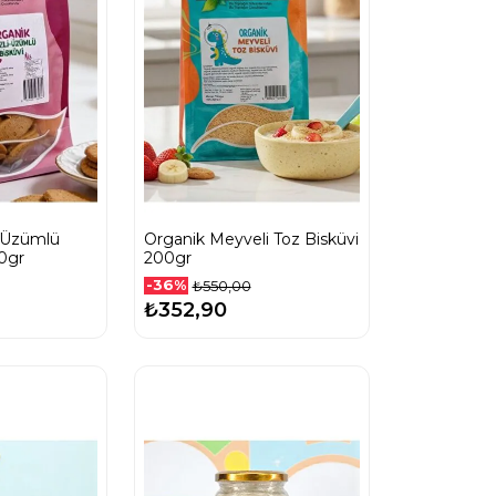
i Üzümlü
Organik Meyveli Toz Bisküvi
00gr
200gr
-36%
₺550,00
₺352,90