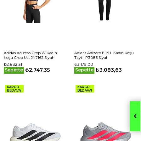
Adidas Adizero Crop W Kadın
Adidas Adizero E 1/1 L Kadın Koşu
Koşu Crop Üst JN7162 Siyah
Taytı IP3085 Siyah
₺2.832,31
₺3.179,00
₺2.747,35
₺3.083,63
Sepette
Sepette
KARGO
KARGO
BEDAVA!
BEDAVA!