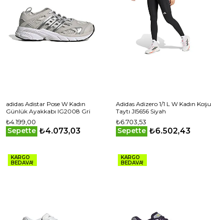
adidas Adistar Pose W Kadın
Adidas Adizero 1/1 L W Kadın Koşu
Günlük Ayakkabı IG2008 Gri
Taytı JI5656 Siyah
₺4.199,00
₺6.703,53
₺4.073,03
₺6.502,43
Sepette
Sepette
KARGO
KARGO
BEDAVA!
BEDAVA!