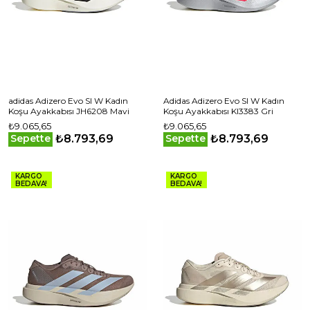
adidas Adizero Evo Sl W Kadın
Adidas Adizero Evo Sl W Kadın
Koşu Ayakkabısı JH6208 Mavi
Koşu Ayakkabısı KI3383 Gri
₺9.065,65
₺9.065,65
₺8.793,69
₺8.793,69
Sepette
Sepette
KARGO
KARGO
BEDAVA!
BEDAVA!