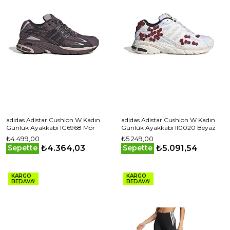
adidas Adistar Cushion W Kadın
adidas Adistar Cushion W Kadın
Günlük Ayakkabı IG6968 Mor
Günlük Ayakkabı II0020 Beyaz
₺4.499,00
₺5.249,00
₺4.364,03
₺5.091,54
Sepette
Sepette
KARGO
KARGO
BEDAVA!
BEDAVA!