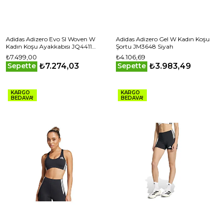
Adidas Adizero Evo Sl Woven W
Adidas Adizero Gel W Kadın Koşu
Kadın Koşu Ayakkabısı JQ4411
Şortu JM3648 Siyah
Beyaz
₺7.499,00
₺4.106,69
₺7.274,03
₺3.983,49
Sepette
Sepette
KARGO
KARGO
BEDAVA!
BEDAVA!