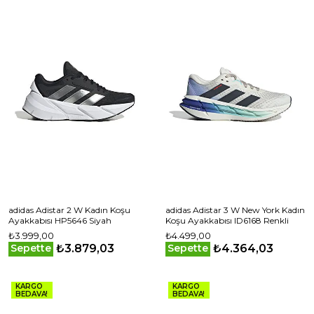
adidas Adistar 2 W Kadın Koşu
adidas Adistar 3 W New York Kadın
Ayakkabısı HP5646 Siyah
Koşu Ayakkabısı ID6168 Renkli
₺3.999,00
₺4.499,00
₺3.879,03
₺4.364,03
Sepette
Sepette
KARGO
KARGO
BEDAVA!
BEDAVA!