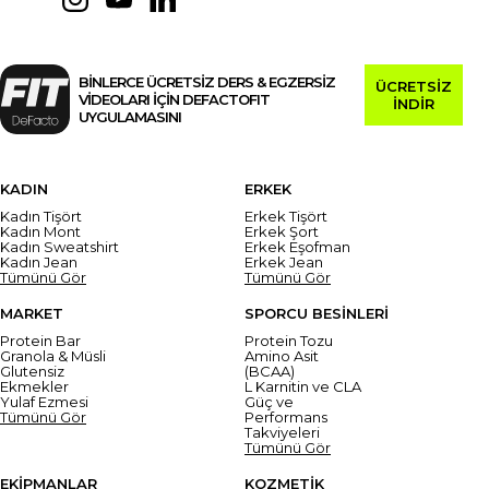
BİNLERCE ÜCRETSİZ DERS & EGZERSİZ
ÜCRETSİZ
VİDEOLARI İÇİN DEFACTOFIT
İNDİR
UYGULAMASINI
KADIN
ERKEK
Kadın Tişört
Erkek Tişört
Kadın Mont
Erkek Şort
Kadın Sweatshirt
Erkek Eşofman
Kadın Jean
Erkek Jean
Tümünü Gör
Tümünü Gör
MARKET
SPORCU BESİNLERİ
Protein Bar
Protein Tozu
Granola & Müsli
Amino Asit
Glutensiz
(BCAA)
Ekmekler
L Karnitin ve CLA
Yulaf Ezmesi
Güç ve
Tümünü Gör
Performans
Takviyeleri
Tümünü Gör
EKİPMANLAR
KOZMETİK