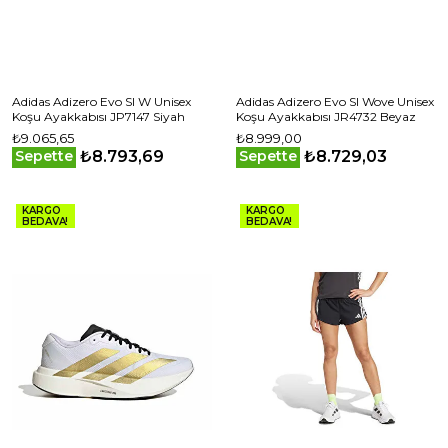
Adidas Adizero Evo Sl W Unisex
Adidas Adizero Evo Sl Wove Unisex
Koşu Ayakkabısı JP7147 Siyah
Koşu Ayakkabısı JR4732 Beyaz
₺9.065,65
₺8.999,00
₺8.793,69
₺8.729,03
Sepette
Sepette
KARGO
KARGO
BEDAVA!
BEDAVA!