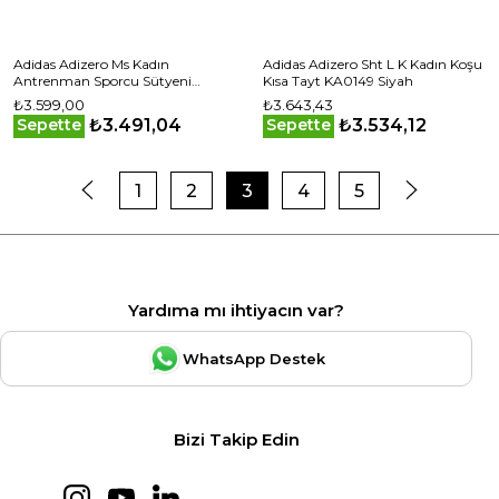
Adidas Adizero Ms Kadın
Adidas Adizero Sht L K Kadın Koşu
Antrenman Sporcu Sütyeni
Kısa Tayt KA0149 Siyah
JD9214 Siyah
₺3.599,00
₺3.643,43
₺3.491,04
₺3.534,12
Sepette
Sepette
1
2
3
4
5
Yardıma mı ihtiyacın var?
WhatsApp Destek
Bizi Takip Edin