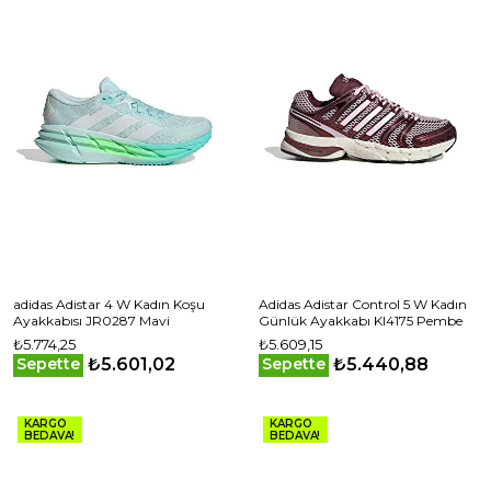
adidas Adistar 4 W Kadın Koşu
Adidas Adistar Control 5 W Kadın
Ayakkabısı JR0287 Mavi
Günlük Ayakkabı KI4175 Pembe
₺5.774,25
₺5.609,15
₺5.601,02
₺5.440,88
Sepette
Sepette
KARGO
KARGO
BEDAVA!
BEDAVA!