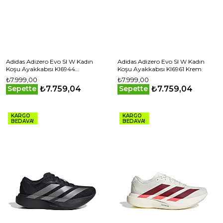
Adidas Adizero Evo Sl W Kadın
Adidas Adizero Evo Sl W Kadın
Koşu Ayakkabısı KI6944
Koşu Ayakkabısı KI6961 Krem
Kahverengi
₺7.999,00
₺7.999,00
₺7.759,04
₺7.759,04
Sepette
Sepette
KARGO
KARGO
BEDAVA!
BEDAVA!