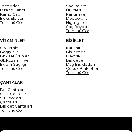
Termoslar
Saç Bakım
Direnç Bandı
Ürünleri
Kamp Çadırı
Parfüm ve
Boks Eldiveni
Deodorant
Tümünü Gör
Highlighter
Saç Boyası
Tümünü Gör
VİTAMİNLER
BİSİKLET
C Vitamini
Katlanır
Bağışıklık
Bisikletler
Bitkisel Ürünler
Elektrikli
Glukozamin Ve
Bisikletler
Eklem Sağlığı
Dağ Bisikletleri
Tümünü Gör
Çocuk Bisikletleri
Tümünü Gör
ÇANTALAR
Bel Çantaları
Okul Çantaları
Su Sporları
Çantaları
Bisiklet Çantaları
Tümünü Gör
Yardım