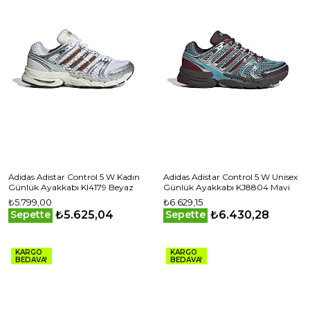
Adidas Adistar Control 5 W Kadın
Adidas Adistar Control 5 W Unisex
Günlük Ayakkabı KI4179 Beyaz
Günlük Ayakkabı KJ8804 Mavi
₺5.799,00
₺6.629,15
₺5.625,04
₺6.430,28
Sepette
Sepette
KARGO
KARGO
BEDAVA!
BEDAVA!