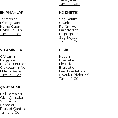
Tümünü Gör
EKİPMANLAR
KOZMETİK
Termoslar
Saç Bakım
Direnç Bandı
Ürünleri
Kamp Çadırı
Parfüm ve
Boks Eldiveni
Deodorant
Tümünü Gör
Highlighter
Saç Boyası
Tümünü Gör
VİTAMİNLER
BİSİKLET
C Vitamini
Katlanır
Bağışıklık
Bisikletler
Bitkisel Ürünler
Elektrikli
Glukozamin Ve
Bisikletler
Eklem Sağlığı
Dağ Bisikletleri
Tümünü Gör
Çocuk Bisikletleri
Tümünü Gör
ÇANTALAR
Bel Çantaları
Okul Çantaları
Su Sporları
Çantaları
Bisiklet Çantaları
Tümünü Gör