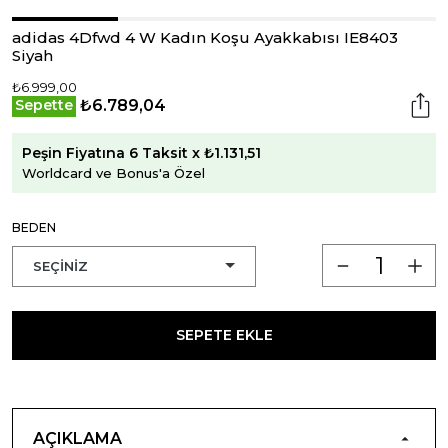
adidas 4Dfwd 4 W Kadın Koşu Ayakkabısı IE8403
Siyah
₺6.999,00
₺6.789,04
Sepette
Peşin Fiyatına 6 Taksit x ₺1.131,51
Worldcard ve Bonus'a Özel
BEDEN
SEPETE EKLE
AÇIKLAMA