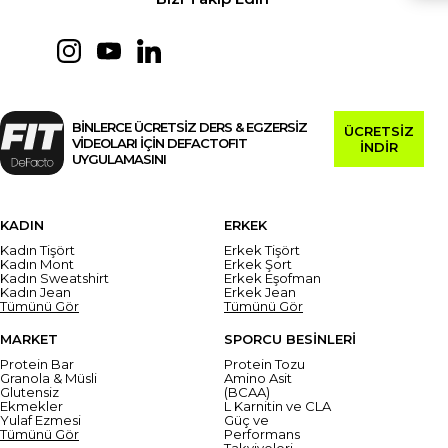
BİNLERCE ÜCRETSİZ DERS & EGZERSİZ
ÜCRETSİZ
VİDEOLARI İÇİN DEFACTOFIT
İNDİR
UYGULAMASINI
KADIN
ERKEK
Kadın Tişört
Erkek Tişört
Kadın Mont
Erkek Şort
Kadın Sweatshirt
Erkek Eşofman
Kadın Jean
Erkek Jean
Tümünü Gör
Tümünü Gör
MARKET
SPORCU BESİNLERİ
Protein Bar
Protein Tozu
Granola & Müsli
Amino Asit
Glutensiz
(BCAA)
Ekmekler
L Karnitin ve CLA
Yulaf Ezmesi
Güç ve
Tümünü Gör
Performans
Takviyeleri