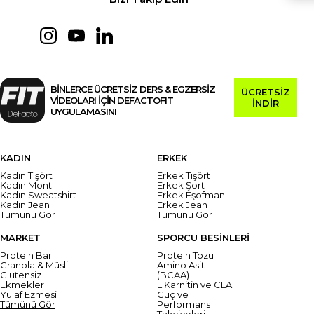
BİNLERCE ÜCRETSİZ DERS & EGZERSİZ
ÜCRETSİZ
VİDEOLARI İÇİN DEFACTOFIT
İNDİR
UYGULAMASINI
KADIN
ERKEK
Kadın Tişört
Erkek Tişört
Kadın Mont
Erkek Şort
Kadın Sweatshirt
Erkek Eşofman
Kadın Jean
Erkek Jean
Tümünü Gör
Tümünü Gör
MARKET
SPORCU BESİNLERİ
Protein Bar
Protein Tozu
Granola & Müsli
Amino Asit
Glutensiz
(BCAA)
Ekmekler
L Karnitin ve CLA
Yulaf Ezmesi
Güç ve
Tümünü Gör
Performans
Takviyeleri