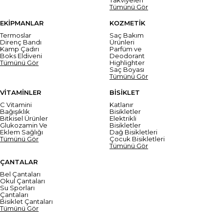
Tümünü Gör
EKİPMANLAR
KOZMETİK
Termoslar
Saç Bakım
Direnç Bandı
Ürünleri
Kamp Çadırı
Parfüm ve
Boks Eldiveni
Deodorant
Tümünü Gör
Highlighter
Saç Boyası
Tümünü Gör
VİTAMİNLER
BİSİKLET
C Vitamini
Katlanır
Bağışıklık
Bisikletler
Bitkisel Ürünler
Elektrikli
Glukozamin Ve
Bisikletler
Eklem Sağlığı
Dağ Bisikletleri
Tümünü Gör
Çocuk Bisikletleri
Tümünü Gör
ÇANTALAR
Bel Çantaları
Okul Çantaları
Su Sporları
Çantaları
Bisiklet Çantaları
Tümünü Gör