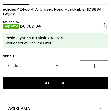
adidas 4Dfwd 4 W Unisex Koşu Ayakkabısı ID8884
Beyaz
₺6.999,00
₺6.789,04
Sepette
Peşin Fiyatına 6 Taksit x ₺1.131,51
Worldcard ve Bonus'a Özel
BEDEN
SEPETE EKLE
AÇIKLAMA