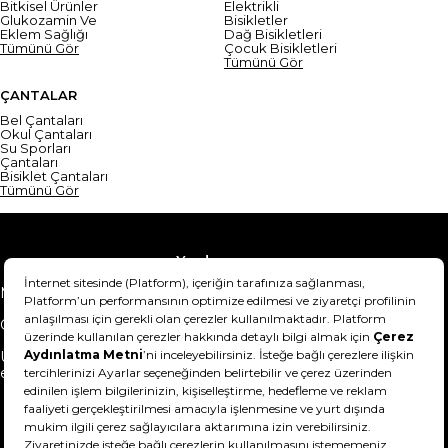
Bitkisel Ürünler
Elektrikli
Glukozamin Ve
Bisikletler
Eklem Sağlığı
Dağ Bisikletleri
Tümünü Gör
Çocuk Bisikletleri
Tümünü Gör
ÇANTALAR
Bel Çantaları
Okul Çantaları
Su Sporları
Çantaları
Bisiklet Çantaları
Tümünü Gör
Yardım
Mesafeli Satış Sözleşmesi
Teslimat Bilgisi
Gizlilik Sözleşmesi
Şartlar & Koşullar
Ürünümü nasıl iade
Hakkımızda
edebilirim?