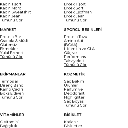
Kadın Tişört
Erkek Tişört
Kadın Mont
Erkek Şort
Kadın Sweatshirt
Erkek Eşofman
Kadın Jean
Erkek Jean
Tümünü Gör
Tümünü Gör
MARKET
SPORCU BESİNLERİ
Protein Bar
Protein Tozu
Granola & Müsli
Amino Asit
Glutensiz
(BCAA)
Ekmekler
L Karnitin ve CLA
Yulaf Ezmesi
Güç ve
Tümünü Gör
Performans
Takviyeleri
Tümünü Gör
EKİPMANLAR
KOZMETİK
Termoslar
Saç Bakım
Direnç Bandı
Ürünleri
Kamp Çadırı
Parfüm ve
Boks Eldiveni
Deodorant
Tümünü Gör
Highlighter
Saç Boyası
Tümünü Gör
VİTAMİNLER
BİSİKLET
C Vitamini
Katlanır
Bağışıklık
Bisikletler