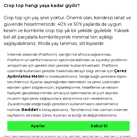
Crop top hangi yaşa kadar giyilir?
Crop top için yaş sınırı yoktur. Önemli olan, kendinizi rahat ve
güvende hissetmenizdir. 40'lı ve 50'li yaşlarda da uygun
kesim ve kombinle crop top şık bir şekilde giyilebilir. Yüksek
bel alt parçalarla kombinleyerek minimal ten açıklığı
sağlayabilirsiniz. Moda yaş tanımaz, stil kişiseldir.
Crop top ile göbeğim görünür mü?
Bu tamamen crop top modeline ve kombinine bağlıdır.
Yüksek bel alt parçalarla kombinlediğinizde göbek bölgesi
tamamen kapalı kalır. Daha açık bir görünüm istiyorsanız alt
parçayı biraz aşağıda tutabilirsiniz. Kontrol tamamen sizde ve
kendinizi nasıl rahat hissediyorsanız öyle giyinin.
Crop top ofiste giyilir mi?
Modern iş ortamlarında crop top, doğru kombinle ofise
uyarlanabilir. Yüksek bel pantolon + basic crop top + blazer
kombinasyonu profesyonel ve şık bir görünüm sunar. Ancak