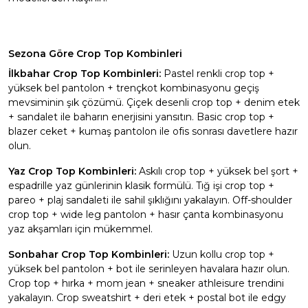
Sezona Göre Crop Top Kombinleri
İlkbahar Crop Top Kombinleri:
Pastel renkli crop top +
yüksek bel pantolon + trençkot kombinasyonu geçiş
mevsiminin şık çözümü. Çiçek desenli crop top + denim etek
+ sandalet ile baharın enerjisini yansıtın. Basic crop top +
blazer ceket + kumaş pantolon ile ofis sonrası davetlere hazır
olun.
Yaz Crop Top Kombinleri:
Askılı crop top + yüksek bel şort +
espadrille yaz günlerinin klasik formülü. Tığ işi crop top +
pareo + plaj sandaleti ile sahil şıklığını yakalayın. Off-shoulder
crop top + wide leg pantolon + hasır çanta kombinasyonu
yaz akşamları için mükemmel.
Sonbahar Crop Top Kombinleri:
Uzun kollu crop top +
yüksek bel pantolon + bot ile serinleyen havalara hazır olun.
Crop top + hırka + mom jean + sneaker athleisure trendini
yakalayın. Crop sweatshirt + deri etek + postal bot ile edgy