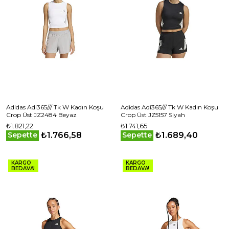
Adidas Adi365/// Tk W Kadın Koşu
Adidas Adi365/// Tk W Kadın Koşu
Crop Üst JZ2484 Beyaz
Crop Üst JZ5157 Siyah
₺1.821,22
₺1.741,65
₺1.766,58
₺1.689,40
Sepette
Sepette
KARGO
KARGO
BEDAVA!
BEDAVA!