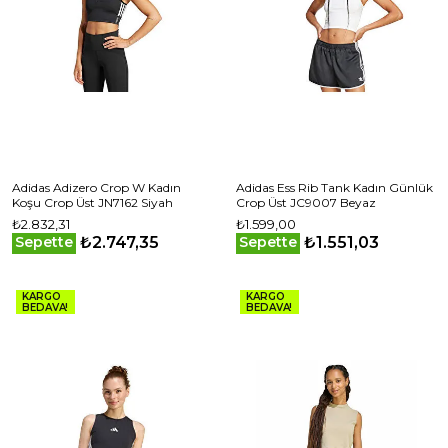
Adidas Adizero Crop W Kadın
Adidas Ess Rib Tank Kadın Günlük
Koşu Crop Üst JN7162 Siyah
Crop Üst JC9007 Beyaz
₺2.832,31
₺1.599,00
₺2.747,35
₺1.551,03
Sepette
Sepette
KARGO
KARGO
BEDAVA!
BEDAVA!