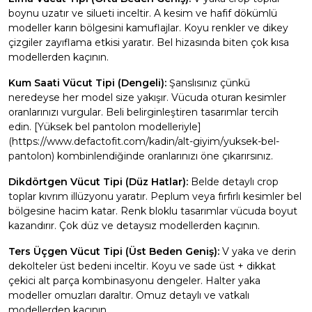
boynu uzatır ve silueti inceltir. A kesim ve hafif dökümlü
modeller karın bölgesini kamuflajlar. Koyu renkler ve dikey
çizgiler zayıflama etkisi yaratır. Bel hizasında biten çok kısa
modellerden kaçının.
Kum Saati Vücut Tipi (Dengeli):
Şanslısınız çünkü
neredeyse her model size yakışır. Vücuda oturan kesimler
oranlarınızı vurgular. Beli belirginleştiren tasarımlar tercih
edin. [Yüksek bel pantolon modelleriyle]
(https://www.defactofit.com/kadin/alt-giyim/yuksek-bel-
pantolon) kombinlendiğinde oranlarınızı öne çıkarırsınız.
Dikdörtgen Vücut Tipi (Düz Hatlar):
Belde detaylı crop
toplar kıvrım illüzyonu yaratır. Peplum veya fırfırlı kesimler bel
bölgesine hacim katar. Renk bloklu tasarımlar vücuda boyut
kazandırır. Çok düz ve detaysız modellerden kaçının.
Ters Üçgen Vücut Tipi (Üst Beden Geniş):
V yaka ve derin
dekolteler üst bedeni inceltir. Koyu ve sade üst + dikkat
çekici alt parça kombinasyonu dengeler. Halter yaka
modeller omuzları daraltır. Omuz detaylı ve vatkalı
modellerden kaçının.