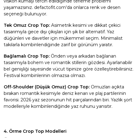
viskon kumaşı tercih edildiğinde terleme problemi
yaşamazsınız. defactofit.com'da onlarca renk ve desen
seçeneği bulunuyor.
Tek Omuz Crop Top:
Asimetrik kesimi ve dikkat çekici
tasarımıyla gece dışı çıkışları için şık bir alternatif. Yaz
düğünleri ve davetler için mükemmel seçim. Minimalist
takılarla kombinlendiğinde zarif bir görünüm yaratır.
Bağlamalı Crop Top:
Önden veya arkadan bağlanan
tasarımıyla bohem ve romantik stillerin gözdesi. Ayarlanabilir
bel genişliği sayesinde vücut tipinize göre özelleştirebilirsiniz.
Festival kombinlerinin olmazsa olmazı.
Off-Shoulder (Düşük Omuz) Crop Top:
Omuzları açıkta
bırakan romantik kesimiyle deniz kenarı ve plaj partilerinin
favorisi. 2026 yaz sezonunun hit parçalarından biri.
Yazlık şort
modelleriyle kombinlendiğinde yaz ruhunu yansıtır.
4. Örme Crop Top Modelleri