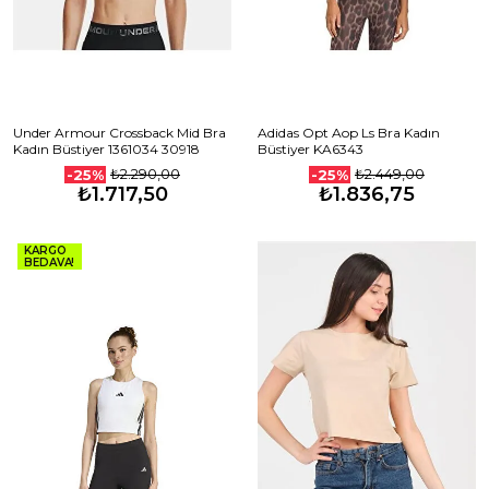
Under Armour Crossback Mid Bra
Adidas Opt Aop Ls Bra Kadın
Kadın Büstiyer 1361034 30918
Büstiyer KA6343
₺2.290,00
₺2.449,00
-25%
-25%
₺1.717,50
₺1.836,75
KARGO
BEDAVA!