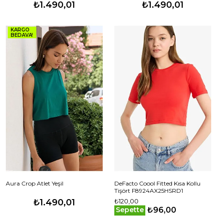
₺1.490,01
₺1.490,01
KARGO
BEDAVA!
Aura Crop Atlet Yeşil
DeFacto Coool Fitted Kısa Kollu
Tişört F8924AX25HSRD1
₺1.490,01
₺120,00
₺96,00
Sepette