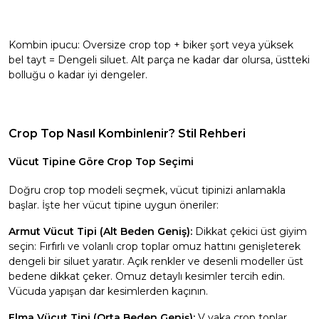
Kombin ipucu: Oversize crop top + biker şort veya yüksek
bel tayt = Dengeli siluet. Alt parça ne kadar dar olursa, üstteki
bolluğu o kadar iyi dengeler.
Crop Top Nasıl Kombinlenir? Stil Rehberi
Vücut Tipine Göre Crop Top Seçimi
Doğru crop top modeli seçmek, vücut tipinizi anlamakla
başlar. İşte her vücut tipine uygun öneriler:
Armut Vücut Tipi (Alt Beden Geniş):
Dikkat çekici üst giyim
seçin: Fırfırlı ve volanlı crop toplar omuz hattını genişleterek
dengeli bir siluet yaratır. Açık renkler ve desenli modeller üst
bedene dikkat çeker. Omuz detaylı kesimler tercih edin.
Vücuda yapışan dar kesimlerden kaçının.
Elma Vücut Tipi (Orta Beden Geniş):
V yaka crop toplar