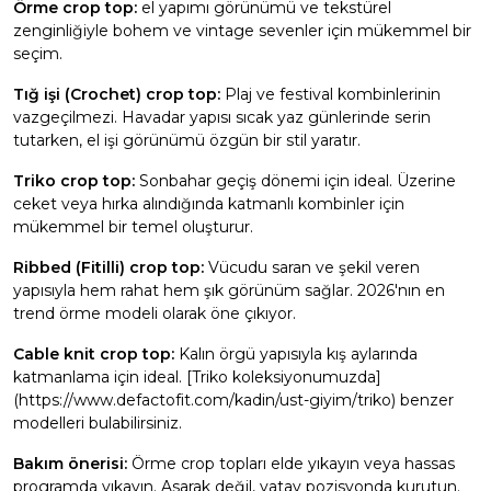
Örme crop top:
el yapımı görünümü ve tekstürel
zenginliğiyle bohem ve vintage sevenler için mükemmel bir
seçim.
Tığ işi (Crochet) crop top:
Plaj ve festival kombinlerinin
vazgeçilmezi. Havadar yapısı sıcak yaz günlerinde serin
tutarken, el işi görünümü özgün bir stil yaratır.
Triko crop top:
Sonbahar geçiş dönemi için ideal. Üzerine
ceket veya hırka alındığında katmanlı kombinler için
mükemmel bir temel oluşturur.
Ribbed (Fitilli) crop top:
Vücudu saran ve şekil veren
yapısıyla hem rahat hem şık görünüm sağlar. 2026'nın en
trend örme modeli olarak öne çıkıyor.
Cable knit crop top:
Kalın örgü yapısıyla kış aylarında
katmanlama için ideal. [Triko koleksiyonumuzda]
(https://www.defactofit.com/kadin/ust-giyim/triko) benzer
modelleri bulabilirsiniz.
Bakım önerisi:
Örme crop topları elde yıkayın veya hassas
programda yıkayın. Asarak değil, yatay pozisyonda kurutun.