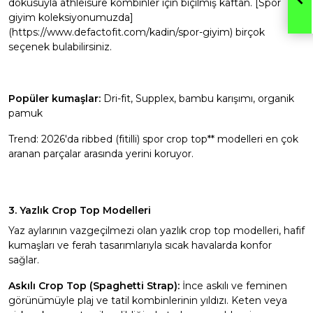
dokusuyla athleisure kombinler için biçilmiş kaftan. [Spor
giyim koleksiyonumuzda]
(https://www.defactofit.com/kadin/spor-giyim) birçok
seçenek bulabilirsiniz.
Popüler kumaşlar:
Dri-fit, Supplex, bambu karışımı, organik
pamuk
Trend: 2026'da ribbed (fitilli) spor crop top** modelleri en çok
aranan parçalar arasında yerini koruyor.
3. Yazlık Crop Top Modelleri
Yaz aylarının vazgeçilmezi olan yazlık crop top modelleri, hafif
kumaşları ve ferah tasarımlarıyla sıcak havalarda konfor
sağlar.
Askılı Crop Top (Spaghetti Strap):
İnce askılı ve feminen
görünümüyle plaj ve tatil kombinlerinin yıldızı. Keten veya