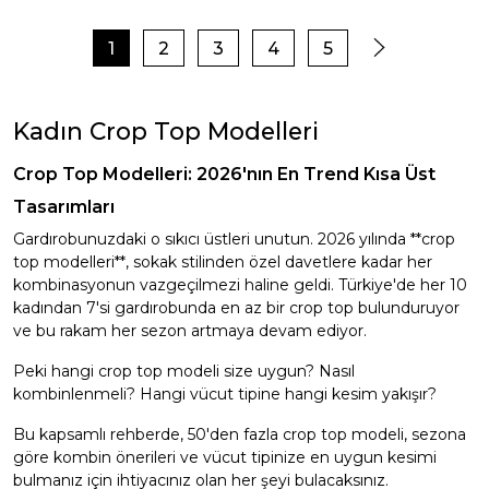
1
2
3
4
5
Kadın Crop Top Modelleri
Crop Top Modelleri: 2026'nın En Trend Kısa Üst
Tasarımları
Gardırobunuzdaki o sıkıcı üstleri unutun. 2026 yılında **crop
top modelleri**, sokak stilinden özel davetlere kadar her
kombinasyonun vazgeçilmezi haline geldi. Türkiye'de her 10
kadından 7'si gardırobunda en az bir crop top bulunduruyor
ve bu rakam her sezon artmaya devam ediyor.
Peki hangi crop top modeli size uygun? Nasıl
kombinlenmeli? Hangi vücut tipine hangi kesim yakışır?
Bu kapsamlı rehberde, 50'den fazla crop top modeli, sezona
göre kombin önerileri ve vücut tipinize en uygun kesimi
bulmanız için ihtiyacınız olan her şeyi bulacaksınız.