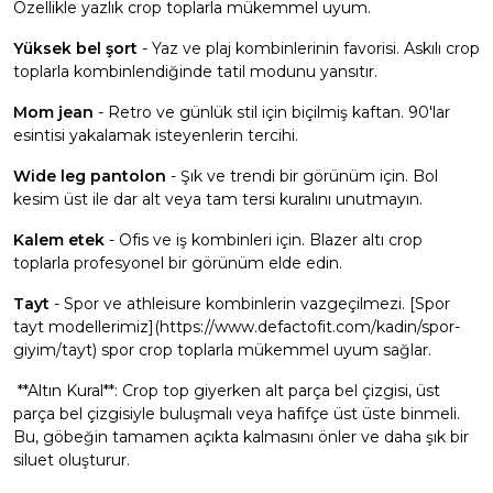
Özellikle yazlık crop toplarla mükemmel uyum.
Yüksek bel şort
- Yaz ve plaj kombinlerinin favorisi. Askılı crop
toplarla kombinlendiğinde tatil modunu yansıtır.
Mom jean
- Retro ve günlük stil için biçilmiş kaftan. 90'lar
esintisi yakalamak isteyenlerin tercihi.
Wide leg pantolon
- Şık ve trendi bir görünüm için. Bol
kesim üst ile dar alt veya tam tersi kuralını unutmayın.
Kalem etek
- Ofis ve iş kombinleri için. Blazer altı crop
toplarla profesyonel bir görünüm elde edin.
Tayt
- Spor ve athleisure kombinlerin vazgeçilmezi. [Spor
tayt modellerimiz](https://www.defactofit.com/kadin/spor-
giyim/tayt) spor crop toplarla mükemmel uyum sağlar.
**Altın Kural**: Crop top giyerken alt parça bel çizgisi, üst
parça bel çizgisiyle buluşmalı veya hafifçe üst üste binmeli.
Bu, göbeğin tamamen açıkta kalmasını önler ve daha şık bir
siluet oluşturur.