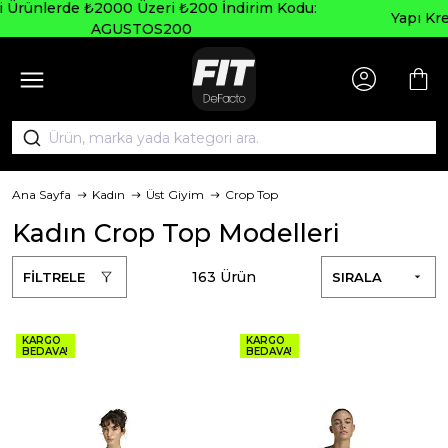
Yapı Kredi ve Garanti Bankasına Peşin Fiyatına 6 Taksit
Ana Sayfa
Kadın
Üst Giyim
Crop Top
Kadın Crop Top Modelleri
163 Ürün
FİLTRELE
SIRALA
KARGO
KARGO
BEDAVA!
BEDAVA!