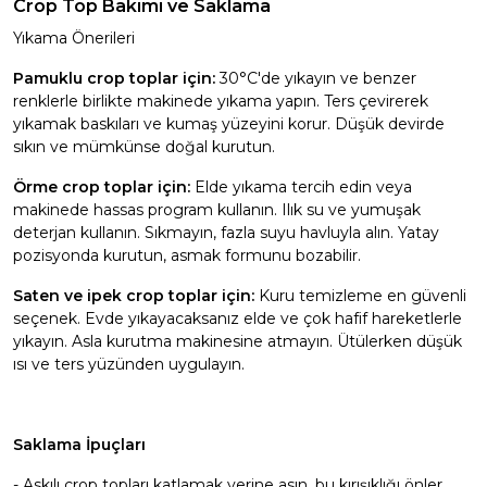
Crop Top Bakımı ve Saklama
Yıkama Önerileri
Pamuklu crop toplar için:
30°C'de yıkayın ve benzer
renklerle birlikte makinede yıkama yapın. Ters çevirerek
yıkamak baskıları ve kumaş yüzeyini korur. Düşük devirde
sıkın ve mümkünse doğal kurutun.
Örme crop toplar için:
Elde yıkama tercih edin veya
makinede hassas program kullanın. Ilık su ve yumuşak
deterjan kullanın. Sıkmayın, fazla suyu havluyla alın. Yatay
pozisyonda kurutun, asmak formunu bozabilir.
Saten ve ipek crop toplar için:
Kuru temizleme en güvenli
seçenek. Evde yıkayacaksanız elde ve çok hafif hareketlerle
yıkayın. Asla kurutma makinesine atmayın. Ütülerken düşük
ısı ve ters yüzünden uygulayın.
Saklama İpuçları
- Askılı crop topları katlamak yerine asın, bu kırışıklığı önler