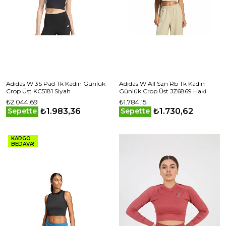
Adidas W 3S Pad Tk Kadın Günlük
Adidas W All Szn Rb Tk Kadın
Crop Üst KC5181 Siyah
Günlük Crop Üst JZ6869 Haki
₺2.044,69
₺1.784,15
₺1.983,36
₺1.730,62
Sepette
Sepette
KARGO
BEDAVA!