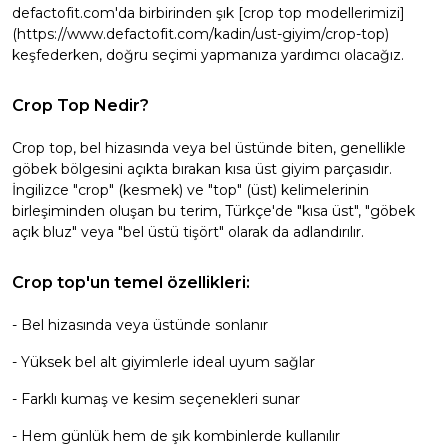
defactofit.com'da birbirinden şık [crop top modellerimizi]
(https://www.defactofit.com/kadin/ust-giyim/crop-top)
keşfederken, doğru seçimi yapmanıza yardımcı olacağız.
Crop Top Nedir?
Crop top, bel hizasında veya bel üstünde biten, genellikle
göbek bölgesini açıkta bırakan kısa üst giyim parçasıdır.
İngilizce "crop" (kesmek) ve "top" (üst) kelimelerinin
birleşiminden oluşan bu terim, Türkçe'de "kısa üst", "göbek
açık bluz" veya "bel üstü tişört" olarak da adlandırılır.
Crop top'un temel özellikleri:
- Bel hizasında veya üstünde sonlanır
- Yüksek bel alt giyimlerle ideal uyum sağlar
- Farklı kumaş ve kesim seçenekleri sunar
- Hem günlük hem de şık kombinlerde kullanılır