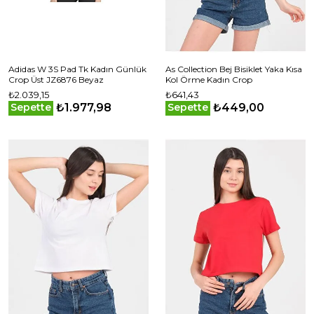
Adidas W 3S Pad Tk Kadın Günlük
As Collection Bej Bisiklet Yaka Kısa
Crop Üst JZ6876 Beyaz
Kol Örme Kadın Crop
₺2.039,15
₺641,43
₺1.977,98
₺449,00
Sepette
Sepette