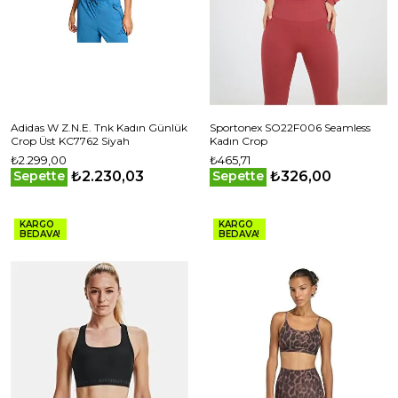
Adidas W Z.N.E. Tnk Kadın Günlük
Sportonex SO22F006 Seamless
Crop Üst KC7762 Siyah
Kadın Crop
₺2.299,00
₺465,71
₺2.230,03
₺326,00
Sepette
Sepette
KARGO
KARGO
BEDAVA!
BEDAVA!