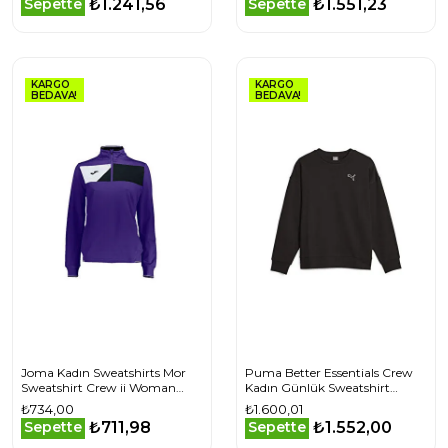
₺1.241,56
₺1.551,23
Sepette
Sepette
KARGO
KARGO
BEDAVA!
BEDAVA!
Joma Kadın Sweatshirts Mor
Puma Better Essentials Crew
Sweatshirt Crew ii Woman
Kadın Günlük Sweatshirt
900388.551
67598701 Siyah
₺734,00
₺1.600,01
₺711,98
₺1.552,00
Sepette
Sepette