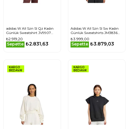
adidas W All Szn Sl Qz Kadın
Adidas W All Szn Sl Sw Kadın
Günlük Sweatshirt JV9907
Günlük Sweatshirts JM3836
Beyaz
Siyah
₺2.919,20
₺3.999,00
₺2.831,63
₺3.879,03
Sepette
Sepette
KARGO
KARGO
BEDAVA!
BEDAVA!