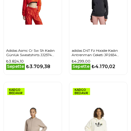
Adidas Asmc Cr Sw Sh Kadın
adidas D4T Fz Hoodie Kadın
Günlük Sweatshirts JJ2574
Antrenman Ceketi JP2654
Kırmızı
Siyah
₺3.824,10
₺4.299,00
₺3.709,38
₺4.170,02
Sepette
Sepette
KARGO
KARGO
BEDAVA!
BEDAVA!