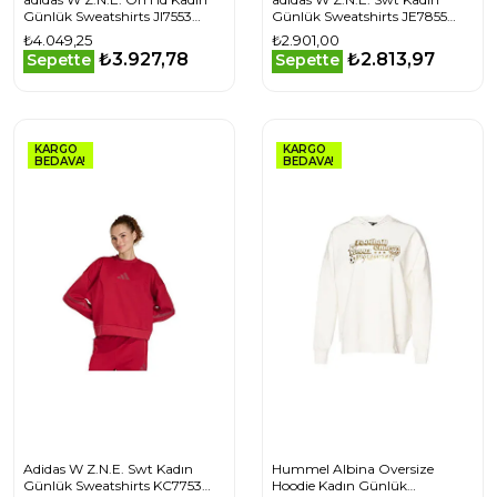
Günlük Sweatshirts JI7553
Günlük Sweatshirts JE7855
Beyaz
Siyah
₺4.049,25
₺2.901,00
₺3.927,78
₺2.813,97
Sepette
Sepette
KARGO
KARGO
BEDAVA!
BEDAVA!
Adidas W Z.N.E. Swt Kadın
Hummel Albina Oversize
Günlük Sweatshirts KC7753
Hoodie Kadın Günlük