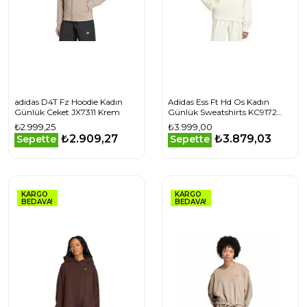
adidas D4T Fz Hoodie Kadın
Adidas Ess Ft Hd Os Kadın
Günlük Ceket JX7311 Krem
Günlük Sweatshirts KC9172
Beyaz
₺2.999,25
₺3.999,00
₺2.909,27
₺3.879,03
Sepette
Sepette
KARGO
KARGO
BEDAVA!
BEDAVA!