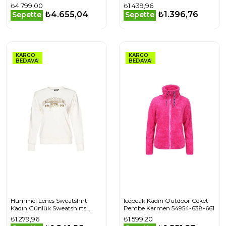
Kırmızı
Sweatshirts 922135-9003 Bej
₺4.799,00
₺1.439,96
₺4.655,04
₺1.396,76
Sepette
Sepette
KARGO
KARGO
BEDAVA!
BEDAVA!
Hummel Lenes Sweatshirt
Icepeak Kadın Outdoor Ceket
Kadın Günlük Sweatshirts
Pembe Karmen 54954-638-661
922247-9003 Beyaz
₺1.279,96
₺1.599,20