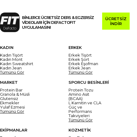
BİNLERCE ÜCRETSİZ DERS & EGZERSİZ
ÜCRETSİZ
VİDEOLARI İÇİN DEFACTOFIT
İNDİR
UYGULAMASINI
KADIN
ERKEK
Kadın Tişört
Erkek Tişört
Kadın Mont
Erkek Şort
Kadın Sweatshirt
Erkek Eşofman
Kadın Jean
Erkek Jean
Tümünü Gör
Tümünü Gör
MARKET
SPORCU BESİNLERİ
Protein Bar
Protein Tozu
Granola & Müsli
Amino Asit
Glutensiz
(BCAA)
Ekmekler
L Karnitin ve CLA
Yulaf Ezmesi
Güç ve
Tümünü Gör
Performans
Takviyeleri
Tümünü Gör
EKİPMANLAR
KOZMETİK