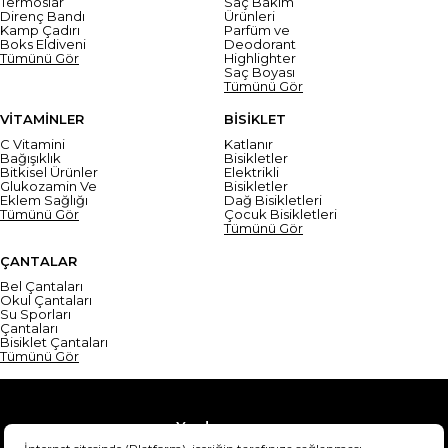
Termoslar
Saç Bakım
Direnç Bandı
Ürünleri
Kamp Çadırı
Parfüm ve
Boks Eldiveni
Deodorant
Tümünü Gör
Highlighter
Saç Boyası
Tümünü Gör
VİTAMİNLER
BİSİKLET
C Vitamini
Katlanır
Bağışıklık
Bisikletler
Bitkisel Ürünler
Elektrikli
Glukozamin Ve
Bisikletler
Eklem Sağlığı
Dağ Bisikletleri
Tümünü Gör
Çocuk Bisikletleri
Tümünü Gör
ÇANTALAR
Bel Çantaları
Okul Çantaları
Su Sporları
Çantaları
Bisiklet Çantaları
Tümünü Gör
Yardım