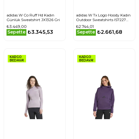
adidas W Co Ruff Hd Kadın
adidas W Tx Logo Hoody Kadın
Günlük Sweatshirt JX1326 Gri
Outdoor Sweatshirts IS7227
Turuncu
₺3.449,00
₺2.744,01
₺3.345,53
₺2.661,68
Sepette
Sepette
KARGO
KARGO
BEDAVA!
BEDAVA!