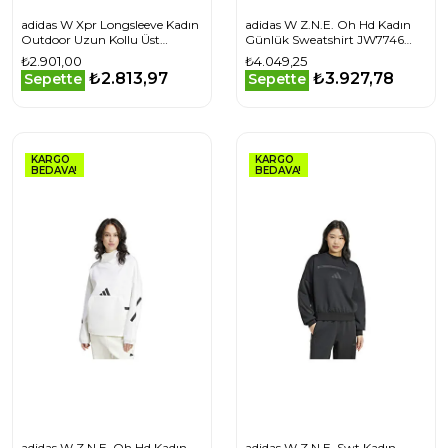
adidas W Xpr Longsleeve Kadın
adidas W Z.N.E. Oh Hd Kadın
Outdoor Uzun Kollu Üst
Günlük Sweatshirt JW7746
IW9184 Mor
Mor
₺2.901,00
₺4.049,25
₺2.813,97
₺3.927,78
Sepette
Sepette
KARGO
KARGO
BEDAVA!
BEDAVA!
adidas W Z.N.E. Oh Hd Kadın
adidas W Z.N.E. Swt Kadın