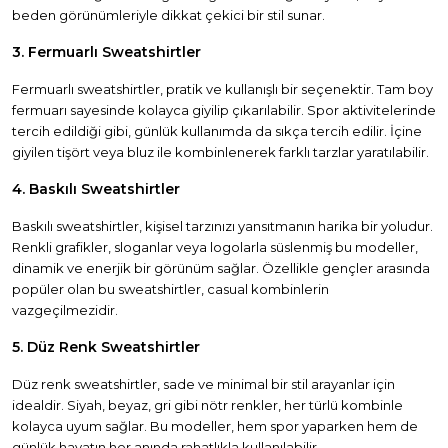
beden görünümleriyle dikkat çekici bir stil sunar.
3. Fermuarlı Sweatshirtler
Fermuarlı sweatshirtler, pratik ve kullanışlı bir seçenektir. Tam boy
fermuarı sayesinde kolayca giyilip çıkarılabilir. Spor aktivitelerinde
tercih edildiği gibi, günlük kullanımda da sıkça tercih edilir. İçine
giyilen tişört veya bluz ile kombinlenerek farklı tarzlar yaratılabilir.
4. Baskılı Sweatshirtler
Baskılı sweatshirtler, kişisel tarzınızı yansıtmanın harika bir yoludur.
Renkli grafikler, sloganlar veya logolarla süslenmiş bu modeller,
dinamik ve enerjik bir görünüm sağlar. Özellikle gençler arasında
popüler olan bu sweatshirtler, casual kombinlerin
vazgeçilmezidir.
5. Düz Renk Sweatshirtler
Düz renk sweatshirtler, sade ve minimal bir stil arayanlar için
idealdir. Siyah, beyaz, gri gibi nötr renkler, her türlü kombinle
kolayca uyum sağlar. Bu modeller, hem spor yaparken hem de
günlük hayatın her anında rahatlıkla kullanılabilir.