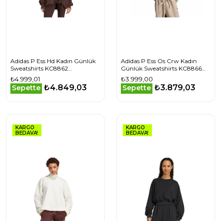
Adidas P Ess Hd Kadın Günlük
Adidas P Ess Os Crw Kadın
Sweatshirts KC8862
Günlük Sweatshirts KC8866
Kahverengi
Haki
₺4.999,01
₺3.999,00
₺4.849,03
₺3.879,03
Sepette
Sepette
KARGO
KARGO
BEDAVA!
BEDAVA!