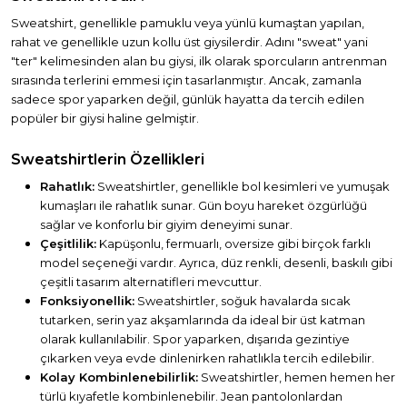
Sweatshirt, genellikle pamuklu veya yünlü kumaştan yapılan,
rahat ve genellikle uzun kollu üst giysilerdir. Adını "sweat" yani
"ter" kelimesinden alan bu giysi, ilk olarak sporcuların antrenman
sırasında terlerini emmesi için tasarlanmıştır. Ancak, zamanla
sadece spor yaparken değil, günlük hayatta da tercih edilen
popüler bir giysi haline gelmiştir.
Sweatshirtlerin Özellikleri
Rahatlık:
Sweatshirtler, genellikle bol kesimleri ve yumuşak
kumaşları ile rahatlık sunar. Gün boyu hareket özgürlüğü
sağlar ve konforlu bir giyim deneyimi sunar.
Çeşitlilik:
Kapüşonlu, fermuarlı, oversize gibi birçok farklı
model seçeneği vardır. Ayrıca, düz renkli, desenli, baskılı gibi
çeşitli tasarım alternatifleri mevcuttur.
Fonksiyonellik:
Sweatshirtler, soğuk havalarda sıcak
tutarken, serin yaz akşamlarında da ideal bir üst katman
olarak kullanılabilir. Spor yaparken, dışarıda gezintiye
çıkarken veya evde dinlenirken rahatlıkla tercih edilebilir.
Kolay Kombinlenebilirlik:
Sweatshirtler, hemen hemen her
türlü kıyafetle kombinlenebilir. Jean pantolonlardan