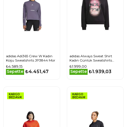
adidas Adi365 Crew W Kadın
adidas Always Sweat Shirt
Koşu Sweatshirts JP3844 Mor
Kadın Günlük Sweatshirts
IC1521 Siyah
₺4.589,15
₺1.999,00
₺4.451,47
₺1.939,03
Sepette
Sepette
KARGO
KARGO
BEDAVA!
BEDAVA!