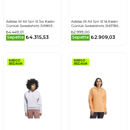
Adidas W All Szn Sl Sw Kadın
Adidas W All Szn Sl Vs Kadın
Günlük Sweatshirts JV9893
Günlük Sweatshirts JM3785
Beyaz
Siyah
₺4.449,01
₺2.999,00
₺4.315,53
₺2.909,03
Sepette
Sepette
KARGO
KARGO
BEDAVA!
BEDAVA!