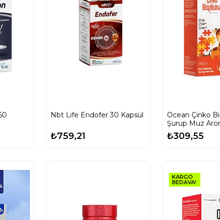
60
Nbt Life Endofer 30 Kapsül
Ocean Çinko Bis
Şurup Muz Arom
₺759,21
₺309,55
KARGO
BEDAVA!