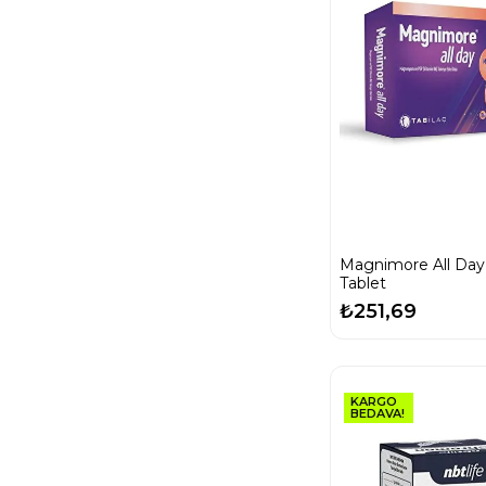
Magnimore All Day
Tablet
₺251,69
KARGO
BEDAVA!