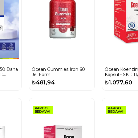
50 Daha
Ocean Gummies Iron 60
Ocean Koenzi
T:
Jel Form
Kapsül - SKT: 1
₺481,94
₺1.077,60
KARGO
KARGO
BEDAVA!
BEDAVA!