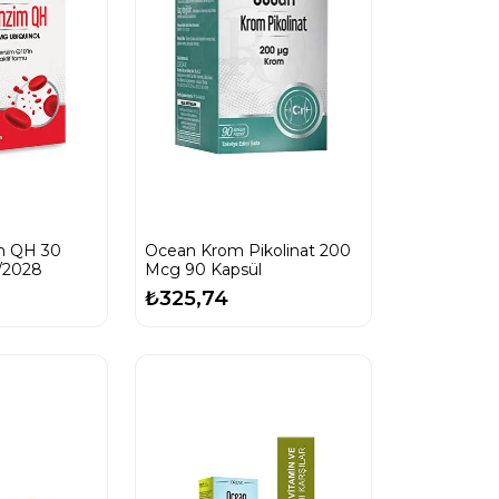
m QH 30
Ocean Krom Pikolinat 200
1/2028
Mcg 90 Kapsül
₺325,74