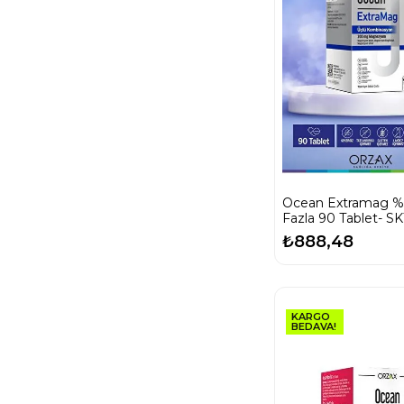
Ocean Extramag %
Fazla 90 Tablet- SK
02/2028
₺888,48
KARGO
BEDAVA!