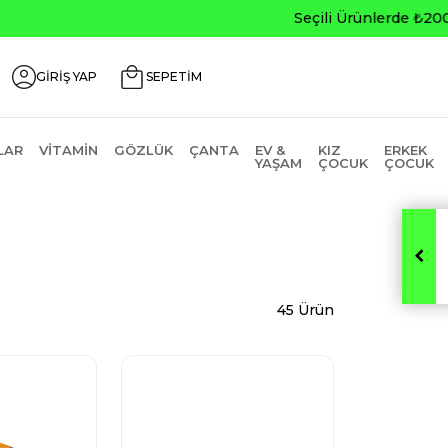
0
GİRİŞ YAP
SEPETİM
LAR
VITAMIN
GÖZLÜK
ÇANTA
EV &
KIZ
ERKEK
YAŞAM
ÇOCUK
ÇOCUK
45 Ürün