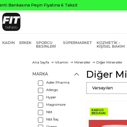
KADIN
ERKEK
SPORCU
SÜPERMARKET
KOZMETIK -
BESINLERI
KIŞISEL BAKIM
Ana Sayfa
Vitamin
Mineraller
Diğer Mineraller
Diğer Mi
MARKA
Adler Pharma
Varsayılan
Allergo
Hyper
Magnimore
KARGO
Nbt
BEDAVA!
Nbt İlaç
Ocean