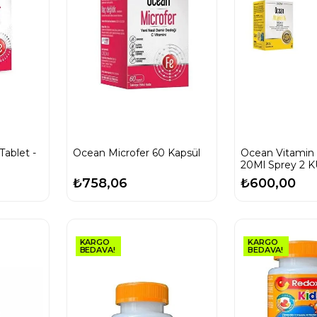
Tablet -
Ocean Microfer 60 Kapsül
Ocean Vitamin
20Ml Sprey 2 K
03/2027
₺758,06
₺600,00
KARGO
KARGO
BEDAVA!
BEDAVA!