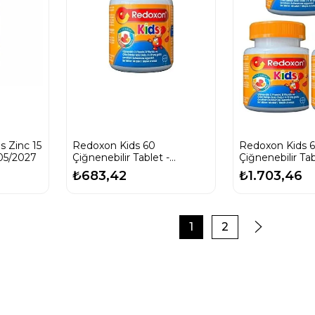
s Zinc 15
Redoxon Kids 60
Redoxon Kids 
05/2027
Çiğnenebilir Tablet -
Çiğnenebilir Ta
SKT:04/2027
SKT:04/2027
₺683,42
₺1.703,46
1
2