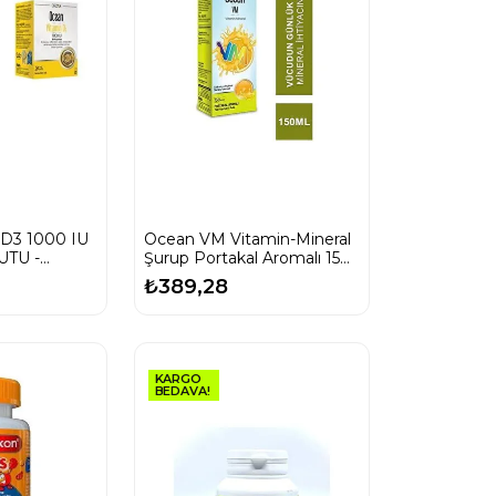
 D3 1000 IU
Ocean VM Vitamin-Mineral
UTU -
Şurup Portakal Aromalı 150
Ml -SKT:10/2027
₺389,28
KARGO
BEDAVA!