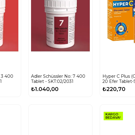
: 3 400
Adler Schüssler No: 7 400
Hyper C Plus (
1
Tablet - SKT:02/2031
20 Efer Tablet-
₺1.040,00
₺220,70
KARGO
BEDAVA!