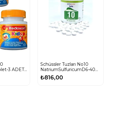
60
Schüssler Tuzları No10
blet-3 ADET-
NatriumSulfuricumD6-400
Tablet-SKT:07/2029
₺816,00