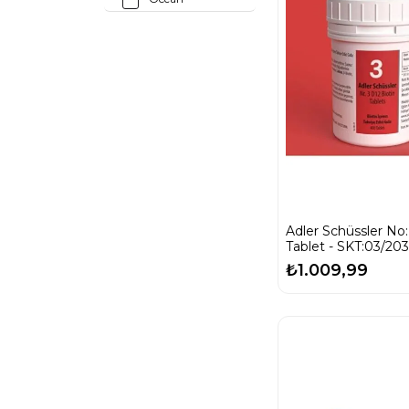
Ocean Orzax
Orzax
Pure
Encapsulations
Redoxon
Schüssler
Solgar
Tab Ilaç
Tabvitamins
Venatura
Adler Schüssler No
Tablet - SKT:03/203
Vitabiotics
₺1.009,99
Vitafenix
Voonka
Youplus