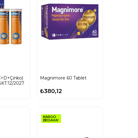
C+D+Çinko)
Magnimore 60 Tablet
SKT:12/2027
₺380,12
KARGO
BEDAVA!