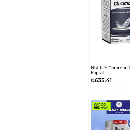
Nbt Life Chromon 
Kapsül
₺635,41
KARGO
BEDAVA!