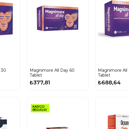
 30
Magnimore All Day 60
Magnimore All
Tablet
Tablet
₺377,81
₺688,64
KARGO
BEDAVA!