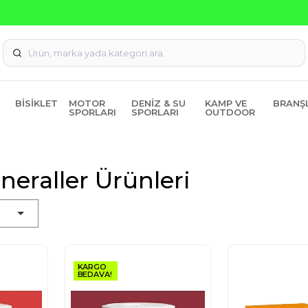
Seçili Ürünlerde ₺2000 Üzeri ₺200 İndirim Kodu: AGUSTOS20
BISIKLET
MOTOR
DENIZ & SU
KAMP VE
BRANŞ
SPORLARI
SPORLARI
OUTDOOR
neraller Ürünleri
KARGO
BEDAVA!