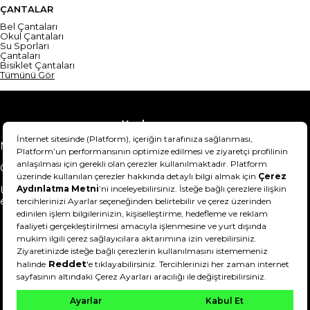
ÇANTALAR
Bel Çantaları
Okul Çantaları
Su Sporları
Çantaları
Bisiklet Çantaları
Tümünü Gör
Yardım
Mesafeli Satış Sözleşmesi
Teslimat Bilgisi
Gizlilik Sözleşmesi
Şartlar & Koşullar
Ürünümü nasıl iade
Hakkımızda
edebilirim?
DeFactoFIT ©️ 2022-2026. Tüm hakları saklıdır.