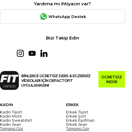
Yardıma mı ihtiyacın var?
WhatsApp Destek
Bizi Takip Edin
BİNLERCE ÜCRETSİZ DERS & EGZERSİZ
ÜCRETSİZ
VİDEOLARI İÇİN DEFACTOFIT
İNDİR
UYGULAMASINI
KADIN
ERKEK
Kadın Tişört
Erkek Tişört
Kadın Mont
Erkek Şort
Kadın Sweatshirt
Erkek Eşofman
Kadın Jean
Erkek Jean
Tümünü Gör
Tümünü Gör