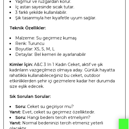
Yağmur ve rüzgardan korur.
İç astarı sayesinde sıcak tutar.
3 farklı şekilde kullanılabilir.
Şık tasarımıyla her kıyafetle uyum sağlar.
Teknik Özellikler:
Malzeme: Su geçirmez kumaş
Renk: Turuncu
Boyutlar: XS, S, M, L
Detaylar: Bel kemeri ile ayarlanabilir
Kimler İçin:
A&C 3 In 1 Kadın Ceket, aktif ve şık
kadınların vazgeçilmezi olmaya aday. Günlük hayatta
rahatlıkla kullanabileceğiniz bu ceket, outdoor
etkinliklerden şehir içi gezmelere kadar her durumda
size eşlik edecek.
Sık Sorulan Sorular:
Soru:
Ceket su geçiriyor mu?
Yanıt:
Evet, ceket su geçirmez özelliktedir.
Soru:
Hangi bedeni tercih etmeliyim?
Yanıt:
Normal bedeninizi tercih etmeniz yeterli
olacaktır.