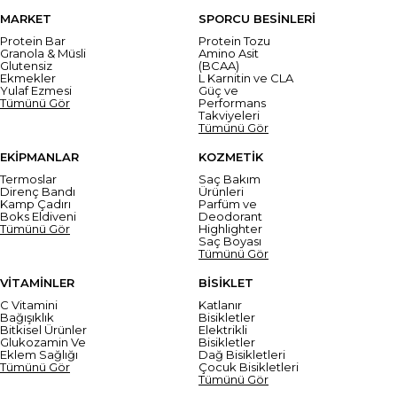
MARKET
SPORCU BESİNLERİ
Protein Bar
Protein Tozu
Granola & Müsli
Amino Asit
Glutensiz
(BCAA)
Ekmekler
L Karnitin ve CLA
Yulaf Ezmesi
Güç ve
Tümünü Gör
Performans
Takviyeleri
Tümünü Gör
EKİPMANLAR
KOZMETİK
Termoslar
Saç Bakım
Direnç Bandı
Ürünleri
Kamp Çadırı
Parfüm ve
Boks Eldiveni
Deodorant
Tümünü Gör
Highlighter
Saç Boyası
Tümünü Gör
VİTAMİNLER
BİSİKLET
C Vitamini
Katlanır
Bağışıklık
Bisikletler
Bitkisel Ürünler
Elektrikli
Glukozamin Ve
Bisikletler
Eklem Sağlığı
Dağ Bisikletleri
Tümünü Gör
Çocuk Bisikletleri
Tümünü Gör