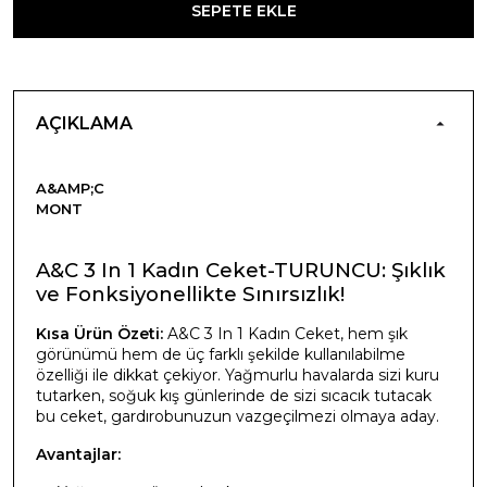
SEPETE EKLE
AÇIKLAMA
A&AMP;C
MONT
A&C 3 In 1 Kadın Ceket-TURUNCU: Şıklık
ve Fonksiyonellikte Sınırsızlık!
Kısa Ürün Özeti:
A&C 3 In 1 Kadın Ceket, hem şık
görünümü hem de üç farklı şekilde kullanılabilme
özelliği ile dikkat çekiyor. Yağmurlu havalarda sizi kuru
tutarken, soğuk kış günlerinde de sizi sıcacık tutacak
bu ceket, gardırobunuzun vazgeçilmezi olmaya aday.
Avantajlar: