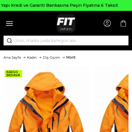
Seçili Ürünlerde ₺2000 Üzeri 
şin Fiyatına 6 Taksit
AGUSTOS20
Ana Sayfa
Kadın
Dış Giyim
Mont
KARGO
BEDAVA!