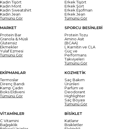
Kadın Tişört
Erkek Tişört
Kadın Mont
Erkek Şort
Kadın Sweatshirt
Erkek Eşofman
Kadın Jean
Erkek Jean
Tümünü Gör
Tümünü Gör
MARKET
SPORCU BESİNLERİ
Protein Bar
Protein Tozu
Granola & Müsli
Amino Asit
Glutensiz
(BCAA)
Ekmekler
L Karnitin ve CLA
Yulaf Ezmesi
Güç ve
Tümünü Gör
Performans
Takviyeleri
Tümünü Gör
EKİPMANLAR
KOZMETİK
Termoslar
Saç Bakım
Direnç Bandı
Ürünleri
Kamp Çadırı
Parfüm ve
Boks Eldiveni
Deodorant
Tümünü Gör
Highlighter
Saç Boyası
Tümünü Gör
VİTAMİNLER
BİSİKLET
C Vitamini
Katlanır
Bağışıklık
Bisikletler
Bitkisel Ürünler
Elektrikli