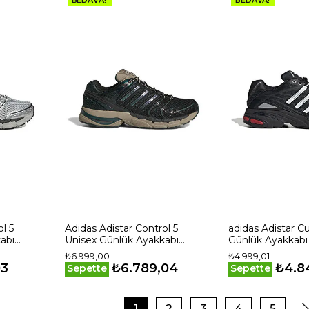
l 5
Adidas Adistar Control 5
adidas Adistar C
abı
Unisex Günlük Ayakkabı
Günlük Ayakkabı
KJ3631 Beyaz
₺6.999,00
₺4.999,01
03
₺6.789,04
₺4.8
Sepette
Sepette
1
2
3
4
5