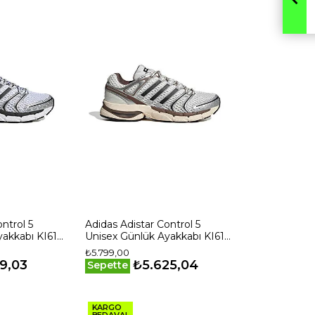
ntrol 5
Adidas Adistar Control 5
akkabı KI6151
Unisex Günlük Ayakkabı KI6153
Beyaz
₺5.799,00
9,03
₺5.625,04
Sepette
KARGO
BEDAVA!