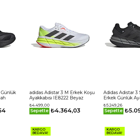
x Günlük
adidas Adistar 3 M Erkek Koşu
Adidas Adistar 3
yah
Ayakkabısı IE8222 Beyaz
Erkek Günlük Ay
JP7386 Renkli
₺4.499,00
₺5.249,26
54
₺4.364,03
₺5.0
Sepette
Sepette
KARGO
KARGO
BEDAVA!
BEDAVA!