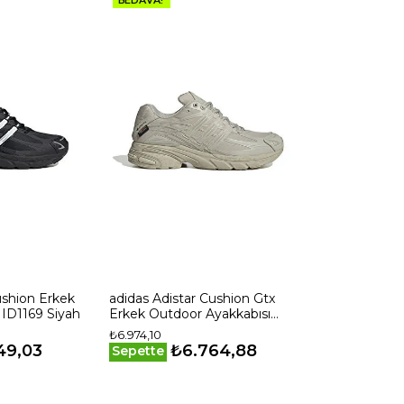
ushion Erkek
adidas Adistar Cushion Gtx
 ID1169 Siyah
Erkek Outdoor Ayakkabısı
IG6928 Bej
₺6.974,10
49,03
₺6.764,88
Sepette