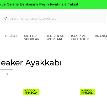
Seçili Ürünlerde ₺2000 Üzeri ₺200 İndirim Kodu: AGUSTOS20
BISIKLET
MOTOR
DENIZ & SU
KAMP VE
BRANŞ
SPORLARI
SPORLARI
OUTDOOR
neaker Ayakkabı
KARGO
KARGO
BEDAVA!
BEDAVA!