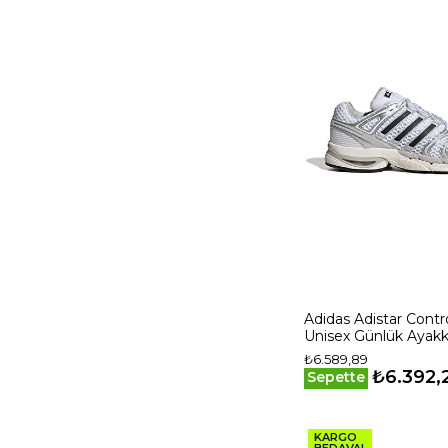
Adidas Adistar Contro
Unisex Günlük Ayakk
Gri
₺6.589,89
₺6.392,
Sepette
KARGO
BEDAVA!