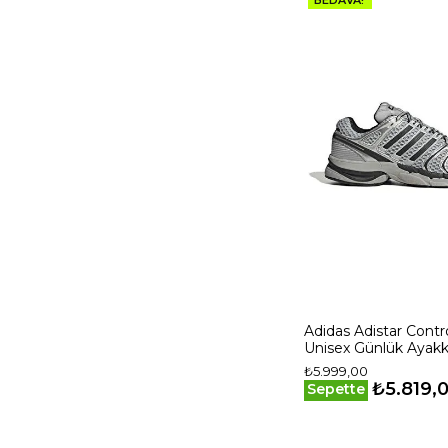
Adidas Adistar Contro
Unisex Günlük Ayakk
KI6154 Gri
₺5.999,00
₺5.819,
Sepette