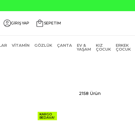
0
GİRİŞ YAP
SEPETİM
LAR
VITAMIN
GÖZLÜK
ÇANTA
EV &
KIZ
ERKEK
YAŞAM
ÇOCUK
ÇOCUK
2158 Ürün
KARGO
BEDAVA!