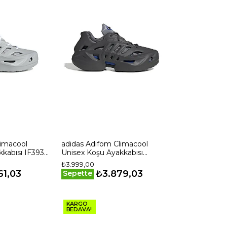
limacool
adidas Adifom Climacool
kabısı IF3935
Unisex Koşu Ayakkabısı
IF3938 Gri
₺3.999,00
61,03
₺3.879,03
Sepette
KARGO
BEDAVA!