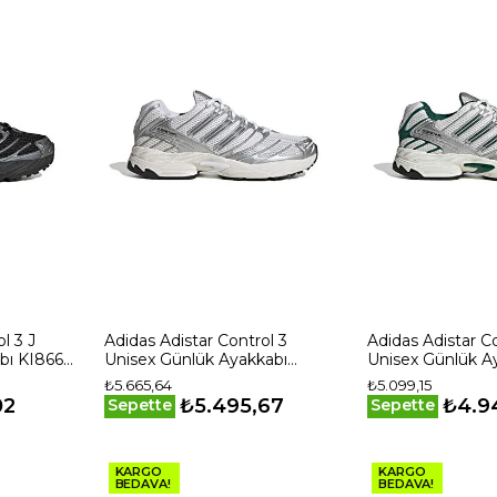
l 3 J
Adidas Adistar Control 3
Adidas Adistar Co
bı KI8666
Unisex Günlük Ayakkabı
Unisex Günlük A
HQ2721 Beyaz
KI3504 Beyaz
₺5.665,64
₺5.099,15
02
₺5.495,67
₺4.9
Sepette
Sepette
KARGO
KARGO
BEDAVA!
BEDAVA!