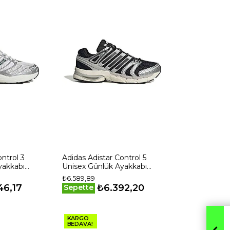
ntrol 3
Adidas Adistar Control 5
yakkabı
Unisex Günlük Ayakkabı
KI6120 Siyah
₺6.589,89
46,17
₺6.392,20
Sepette
KARGO
BEDAVA!