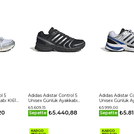
l 5
Adidas Adistar Control 5
Adidas Adistar Co
abı KI6121
Unisex Günlük Ayakkabı
Unisex Günlük Ay
KI6150 Siyah
Beyaz
₺5.609,15
₺5.999,00
20
₺5.440,88
₺5.81
Sepette
Sepette
KARGO
KARGO
BEDAVA!
BEDAVA!