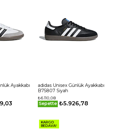
adidas Unisex Günlük Ayakkabı
B75807 Siyah
₺6.110,08
9,03
₺5.926,78
Sepette
KARGO
BEDAVA!