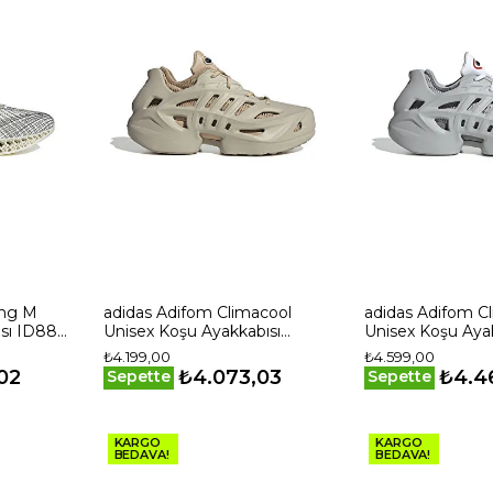
ung M
adidas Adifom Climacool
adidas Adifom C
ısı ID8892
Unisex Koşu Ayakkabısı
Unisex Koşu Ayak
IF3904 Bej
Gri
₺4.199,00
₺4.599,00
02
₺4.073,03
₺4.4
Sepette
Sepette
KARGO
KARGO
BEDAVA!
BEDAVA!