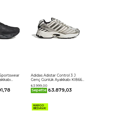
 Sportswear
Adidas Adistar Control 3 J
akkabı
Genç Günlük Ayakkabı KI8664
Beyaz
₺3.999,00
91,78
₺3.879,03
Sepette
KARGO
BEDAVA!