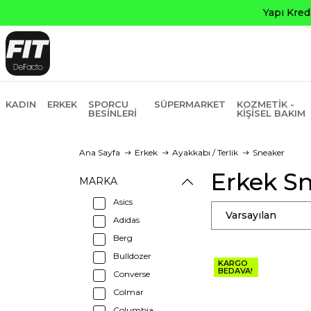
KADIN
ERKEK
SPORCU
SÜPERMARKET
KOZMETIK -
BESINLERI
KIŞISEL BAKIM
Ana Sayfa
Erkek
Ayakkabı / Terlik
Sneaker
Erkek S
MARKA
Asics
Varsayılan
Adidas
Berg
Bulldozer
KARGO
BEDAVA!
Converse
Colmar
Columbia