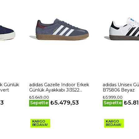
adidas Gazelle Indoor Erkek
adidas Unisex Günlük Ayakkabı
ivert
Günlük Ayakkabı JI3522
B75806 Beyaz
Lacivert
₺5.649,00
₺5.999,00
03
₺5.479,53
₺5.81
Sepette
Sepette
KARGO
KARGO
BEDAVA!
BEDAVA!