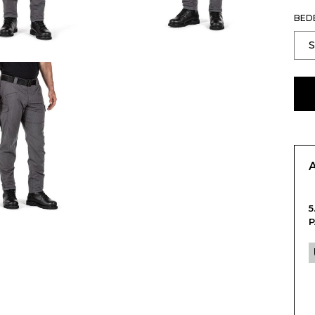
BED
5