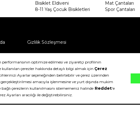
Bisiklet Eldiveni
Mat Çantaları
8-11 Yaş Çocuk Bisikletleri
Spor Çantaları
da
Gizlilik Sözleşmesi
ü nasıl iade edebilirim?
klıdır.