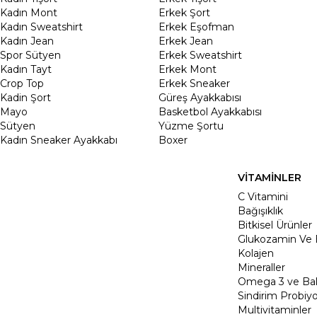
Kadın Mont
Erkek Şort
Kadın Sweatshirt
Erkek Eşofman
Kadın Jean
Erkek Jean
Spor Sütyen
Erkek Sweatshirt
Kadın Tayt
Erkek Mont
Crop Top
Erkek Sneaker
Kadin Şort
Güreş Ayakkabısı
Mayo
Basketbol Ayakkabısı
Sütyen
Yüzme Şortu
Kadın Sneaker Ayakkabı
Boxer
VİTAMİNLER
C Vitamini
Bağışıklık
Bitkisel Ürünler
Glukozamin Ve 
Kolajen
Mineraller
Omega 3 ve Balı
Sindirim Probiyo
Multivitaminler