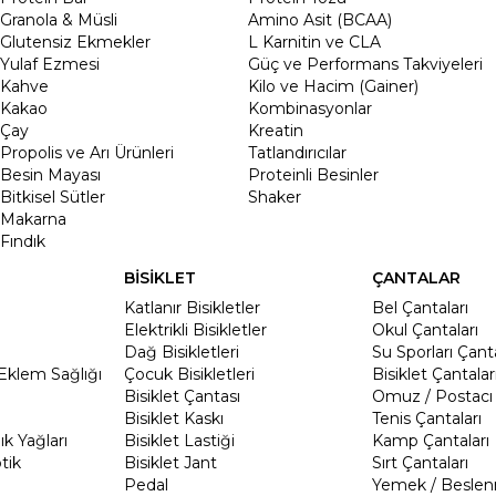
Granola & Müsli
Amino Asit (BCAA)
Glutensiz Ekmekler
L Karnitin ve CLA
Yulaf Ezmesi
Güç ve Performans Takviyeleri
Kahve
Kilo ve Hacim (Gainer)
Kakao
Kombinasyonlar
Çay
Kreatin
Propolis ve Arı Ürünleri
Tatlandırıcılar
Besin Mayası
Proteinli Besinler
Bitkisel Sütler
Shaker
Makarna
Fındık
BİSİKLET
ÇANTALAR
Katlanır Bisikletler
Bel Çantaları
Elektrikli Bisikletler
Okul Çantaları
Dağ Bisikletleri
Su Sporları Çanta
Eklem Sağlığı
Çocuk Bisikletleri
Bisiklet Çantalar
Bisiklet Çantası
Omuz / Postacı 
Bisiklet Kaskı
Tenis Çantaları
k Yağları
Bisiklet Lastiği
Kamp Çantaları
tik
Bisiklet Jant
Sırt Çantaları
Pedal
Yemek / Beslen