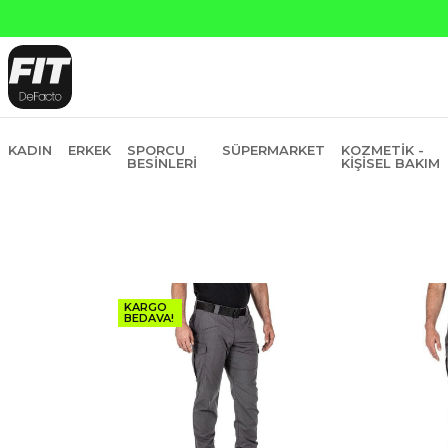
Yapı Kredi ve Garanti Ba
KADIN
ERKEK
SPORCU
SÜPERMARKET
KOZMETIK -
BESINLERI
KIŞISEL BAKIM
KARGO
BEDAVA!