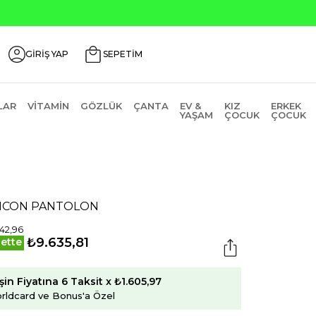
GİRİŞ YAP
SEPETİM
LAR
VITAMIN
GÖZLÜK
ÇANTA
EV &
KIZ
ERKEK
YAŞAM
ÇOCUK
ÇOCUK
1 ICON PANTOLON
142,96
₺9.635,81
ette
şin Fiyatına 6 Taksit x ₺1.605,97
rldcard ve Bonus'a Özel