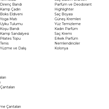
Direnç Bandı
Parfüm ve Deodorant
Kamp Çadırı
Highlighter
Boks Eldiveni
Saç Boyası
Yoga Matı
Güneş Kremleri
Uyku Tulumu
Yüz Temizleme
Koşu Bandı
Kadın Parfüm
Kamp Sandalyesi
Saç Kremi
Pilates Topu
Erkek Parfüm
Tenis
Nemlendiriciler
Yüzme ve Dalış
Kolonya
ları
ı
Çantaları
me Çantaları