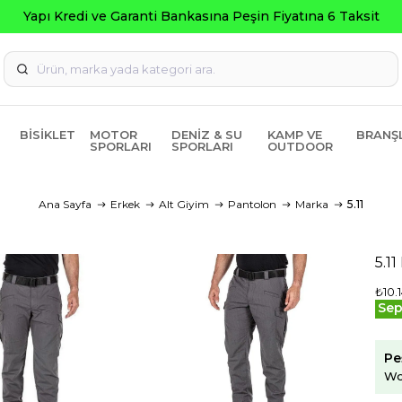
nkasına Peşin Fiyatına 6 Taksit
BISIKLET
MOTOR
DENIZ & SU
KAMP VE
BRANŞ
SPORLARI
SPORLARI
OUTDOOR
Ana Sayfa
Erkek
Alt Giyim
Pantolon
Marka
5.11
5.1
₺10.
Sep
Pe
Wo