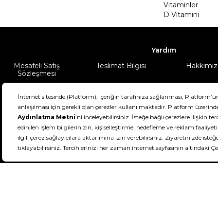
Vitaminler
D Vitamini
Yardım
Mesafeli Satış
Teslimat Bilgisi
Hakkımız
Sözleşmesi
Şartlar & Koşullar
Ürünüm
DeFactoFIT ©️ 2022-2026. Tüm hakları sa
21
SEÇİNİZ