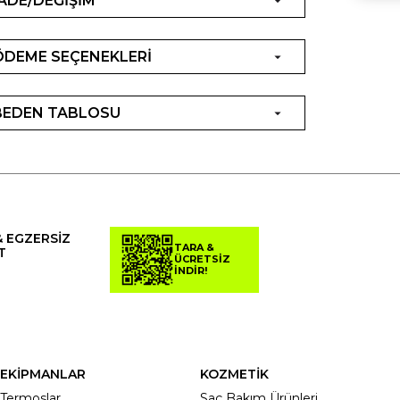
İADE/DEĞİŞİM
ÖDEME SEÇENEKLERİ
BEDEN TABLOSU
& EGZERSİZ
TARA &
T
ÜCRETSİZ
İNDİR!
EKİPMANLAR
KOZMETİK
Termoslar
Saç Bakım Ürünleri