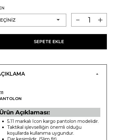
EN
SEPETE EKLE
AÇIKLAMA
.11
PANTOLON
Ürün Açıklaması:
5.11 markalı Icon kargo pantolon modelidir.
Taktikal işlevselliğin önemli olduğu
koşullarda kullanıma uygundur.
Dar kesimlidir. (Slim fit)