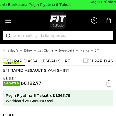
Seçili Ürünlerde ₺2000 Üzeri ₺200 İnd
atına 6 Taksit
AGUSTOS200
Ana Sayfa
Erkek
Üst Giyim
Sweatshirt
Marka
5.11
KARGO
BEDAVA!
5.11 RAPID ASSAULT SIYAH SHIRT
₺8.613,44
₺8.182,77
Sepette
Peşin Fiyatına 6 Taksit x ₺1.363,79
Worldcard ve Bonus'a Özel
BEDEN