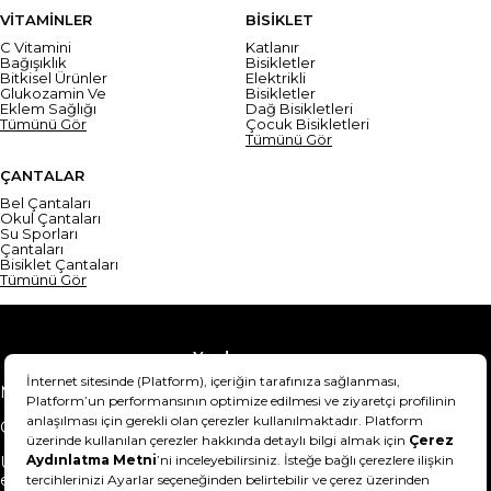
VİTAMİNLER
BİSİKLET
C Vitamini
Katlanır
Bağışıklık
Bisikletler
Bitkisel Ürünler
Elektrikli
Glukozamin Ve
Bisikletler
Eklem Sağlığı
Dağ Bisikletleri
Tümünü Gör
Çocuk Bisikletleri
Tümünü Gör
ÇANTALAR
Bel Çantaları
Okul Çantaları
Su Sporları
Çantaları
Bisiklet Çantaları
Tümünü Gör
Yardım
Mesafeli Satış Sözleşmesi
Teslimat Bilgisi
Gizlilik Sözleşmesi
Şartlar & Koşullar
Ürünümü nasıl iade
Hakkımızda
edebilirim?