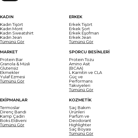
KADIN
ERKEK
Kadın Tişört
Erkek Tişört
Kadın Mont
Erkek Şort
Kadın Sweatshirt
Erkek Eşofman
Kadın Jean
Erkek Jean
Tümünü Gör
Tümünü Gör
MARKET
SPORCU BESİNLERİ
Protein Bar
Protein Tozu
Granola & Müsli
Amino Asit
Glutensiz
(BCAA)
Ekmekler
L Karnitin ve CLA
Yulaf Ezmesi
Güç ve
Tümünü Gör
Performans
Takviyeleri
Tümünü Gör
EKİPMANLAR
KOZMETİK
Termoslar
Saç Bakım
Direnç Bandı
Ürünleri
Kamp Çadırı
Parfüm ve
Boks Eldiveni
Deodorant
Tümünü Gör
Highlighter
Saç Boyası
Tümünü Gör