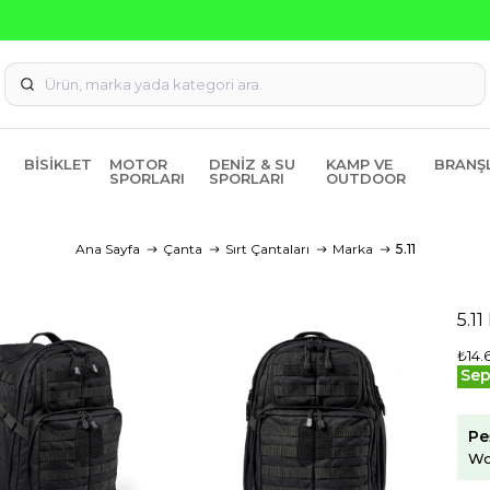
Seçili Ürünlerde ₺2000 Üzeri ₺200 İndirim Kodu: AGUST
BISIKLET
MOTOR
DENIZ & SU
KAMP VE
BRANŞ
SPORLARI
SPORLARI
OUTDOOR
Ana Sayfa
Çanta
Sırt Çantaları
Marka
5.11
5.1
₺14.
Sep
Pe
Wo