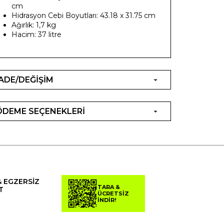
cm
Hidrasyon Cebi Boyutları: 43.18 x 31.75 cm
Ağırlık: 1,7 kg
Hacim: 37 litre
İADE/DEĞİŞİM
ÖDEME SEÇENEKLERİ
& EGZERSİZ
TARA &
T
ÜCRETSİZ
İNDİR!