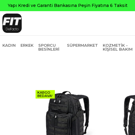
KADIN
ERKEK
SPORCU
SÜPERMARKET
KOZMETIK -
BESINLERI
KIŞISEL BAKIM
KARGO
BEDAVA!