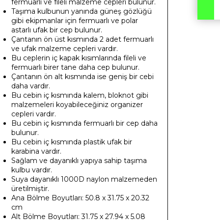
fermuarlı ve fileli malzeme cepleri bulunur.
Taşıma kulbunun yanında güneş gözlüğü
gibi ekipmanlar için fermuarlı ve polar
astarlı ufak bir cep bulunur.
Çantanın ön üst kısmında 2 adet fermuarlı
ve ufak malzeme cepleri vardır.
Bu ceplerin iç kapak kısımlarında fileli ve
fermuarlı birer tane daha cep bulunur.
Çantanın ön alt kısmında ise geniş bir cebi
daha vardır.
Bu cebin iç kısmında kalem, bloknot gibi
malzemeleri koyabileceğiniz organizer
cepleri vardır.
Bu cebin iç kısmında fermuarlı bir cep daha
bulunur.
Bu cebin iç kısmında plastik ufak bir
karabina vardır.
Sağlam ve dayanıklı yapıya sahip taşıma
kulbu vardır.
Suya dayanıklı 1000D naylon malzemeden
üretilmiştir.
Ana Bölme Boyutları: 50.8 x 31.75 x 20.32
cm
Alt Bölme Boyutları: 31.75 x 27.94 x 5.08