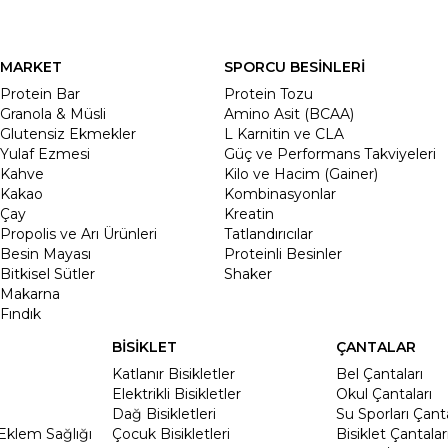
MARKET
SPORCU BESİNLERİ
Protein Bar
Protein Tozu
Granola & Müsli
Amino Asit (BCAA)
Glutensiz Ekmekler
L Karnitin ve CLA
Yulaf Ezmesi
Güç ve Performans Takviyeleri
Kahve
Kilo ve Hacim (Gainer)
Kakao
Kombinasyonlar
Çay
Kreatin
Propolis ve Arı Ürünleri
Tatlandırıcılar
Besin Mayası
Proteinli Besinler
Bitkisel Sütler
Shaker
Makarna
Fındık
BİSİKLET
ÇANTALAR
Katlanır Bisikletler
Bel Çantaları
Elektrikli Bisikletler
Okul Çantaları
Dağ Bisikletleri
Su Sporları Çanta
Eklem Sağlığı
Çocuk Bisikletleri
Bisiklet Çantalar