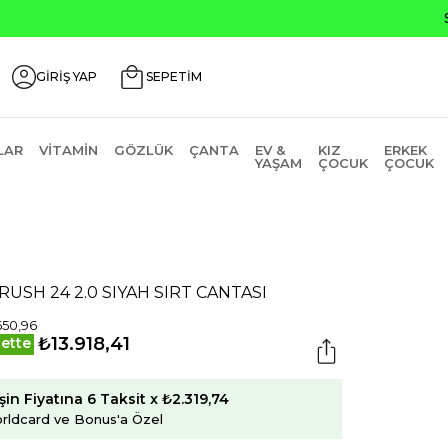
OS200
GİRİŞ YAP
SEPETİM
LAR
VITAMIN
GÖZLÜK
ÇANTA
EV &
KIZ
ERKEK
YAŞAM
ÇOCUK
ÇOCUK
1 RUSH 24 2.0 SIYAH SIRT CANTASI
650,96
₺13.918,41
ette
şin Fiyatına 6 Taksit x ₺2.319,74
rldcard ve Bonus'a Özel