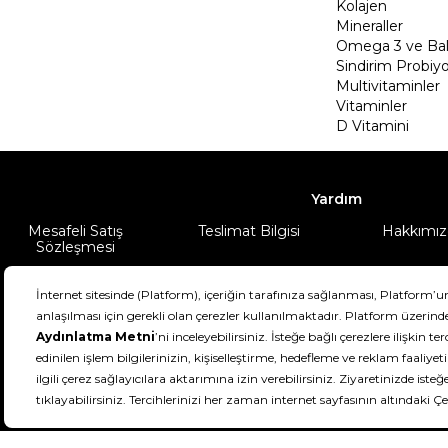
Kolajen
Mineraller
Omega 3 ve Balı
Sindirim Probiyo
Multivitaminler
Vitaminler
D Vitamini
Yardım
Mesafeli Satış
Teslimat Bilgisi
Hakkımız
Sözleşmesi
Şartlar & Koşullar
Ürünüm
DeFactoFIT ©️ 2022-2026. Tüm hakları sa
11