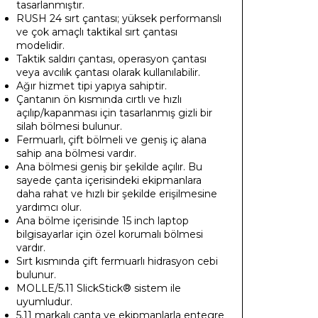
tasarlanmıştır.
RUSH 24 sırt çantası; yüksek performanslı
ve çok amaçlı taktikal sırt çantası
modelidir.
Taktik saldırı çantası, operasyon çantası
veya avcılık çantası olarak kullanılabilir.
Ağır hizmet tipi yapıya sahiptir.
Çantanın ön kısmında cırtlı ve hızlı
açılıp/kapanması için tasarlanmış gizli bir
silah bölmesi bulunur.
Fermuarlı, çift bölmeli ve geniş iç alana
sahip ana bölmesi vardır.
Ana bölmesi geniş bir şekilde açılır. Bu
sayede çanta içerisindeki ekipmanlara
daha rahat ve hızlı bir şekilde erişilmesine
yardımcı olur.
Ana bölme içerisinde 15 inch laptop
bilgisayarlar için özel korumalı bölmesi
vardır.
Sırt kısmında çift fermuarlı hidrasyon cebi
bulunur.
MOLLE/5.11 SlickStick® sistem ile
uyumludur.
5.11 markalı çanta ve ekipmanlarla entegre