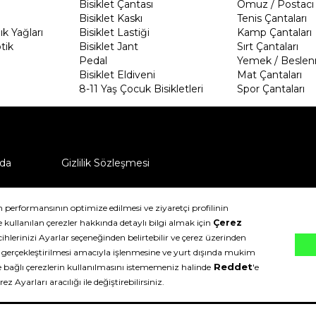
Bisiklet Çantası
Omuz / Postacı 
Bisiklet Kaskı
Tenis Çantaları
k Yağları
Bisiklet Lastiği
Kamp Çantaları
tik
Bisiklet Jant
Sırt Çantaları
Pedal
Yemek / Beslen
Bisiklet Eldiveni
Mat Çantaları
8-11 Yaş Çocuk Bisikletleri
Spor Çantaları
da
Gizlilik Sözleşmesi
ü nasıl iade edebilirim?
klıdır.