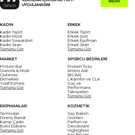
İNDİR
UYGULAMASINI
KADIN
ERKEK
Kadın Tişört
Erkek Tişört
Kadın Mont
Erkek Şort
Kadın Sweatshirt
Erkek Eşofman
Kadın Jean
Erkek Jean
Tümünü Gör
Tümünü Gör
MARKET
SPORCU BESİNLERİ
Protein Bar
Protein Tozu
Granola & Müsli
Amino Asit
Glutensiz
(BCAA)
Ekmekler
L Karnitin ve CLA
Yulaf Ezmesi
Güç ve
Tümünü Gör
Performans
Takviyeleri
Tümünü Gör
EKİPMANLAR
KOZMETİK
Termoslar
Saç Bakım
Direnç Bandı
Ürünleri
Kamp Çadırı
Parfüm ve
Boks Eldiveni
Deodorant
Tümünü Gör
Highlighter
Saç Boyası