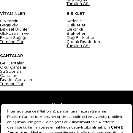
Tümünü Gör
VİTAMİNLER
BİSİKLET
C Vitamini
Katlanır
Bağışıklık
Bisikletler
Bitkisel Ürünler
Elektrikli
Glukozamin Ve
Bisikletler
Eklem Sağlığı
Dağ Bisikletleri
Tümünü Gör
Çocuk Bisikletleri
Tümünü Gör
ÇANTALAR
Bel Çantaları
Okul Çantaları
Su Sporları
Çantaları
Bisiklet Çantaları
Tümünü Gör
Yardım
Mesafeli Satış Sözleşmesi
Teslimat Bilgisi
Gizlilik Sözleşmesi
Şartlar & Koşullar