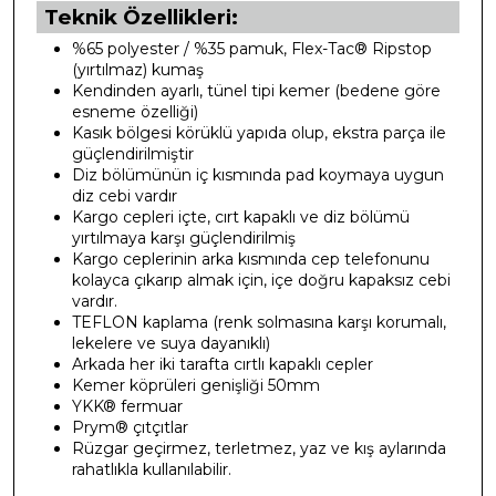
Teknik Özellikleri:
%65 polyester / %35 pamuk, Flex-Tac® Ripstop
(yırtılmaz) kumaş
Kendinden ayarlı, tünel tipi kemer (bedene göre
esneme özelliği)
Kasık bölgesi körüklü yapıda olup, ekstra parça ile
güçlendirilmiştir
Diz bölümünün iç kısmında pad koymaya uygun
diz cebi vardır
Kargo cepleri içte, cırt kapaklı ve diz bölümü
yırtılmaya karşı güçlendirilmiş
Kargo ceplerinin arka kısmında cep telefonunu
kolayca çıkarıp almak için, içe doğru kapaksız cebi
vardır.
TEFLON kaplama (renk solmasına karşı korumalı,
lekelere ve suya dayanıklı)
Arkada her iki tarafta cırtlı kapaklı cepler
Kemer köprüleri genişliği 50mm
YKK® fermuar
Prym® çıtçıtlar
Rüzgar geçirmez, terletmez, yaz ve kış aylarında
rahatlıkla kullanılabilir.