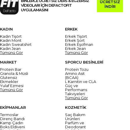
BİNLERCE ÜCRETSİZ DERS & EGZERSİZ
ÜCRETSİZ
VİDEOLARI İÇİN DEFACTOFIT
İNDİR
UYGULAMASINI
KADIN
ERKEK
Kadın Tişört
Erkek Tişört
Kadın Mont
Erkek Şort
Kadın Sweatshirt
Erkek Eşofman
Kadın Jean
Erkek Jean
Tümünü Gör
Tümünü Gör
MARKET
SPORCU BESİNLERİ
Protein Bar
Protein Tozu
Granola & Müsli
Amino Asit
Glutensiz
(BCAA)
Ekmekler
L Karnitin ve CLA
Yulaf Ezmesi
Güç ve
Tümünü Gör
Performans
Takviyeleri
Tümünü Gör
EKİPMANLAR
KOZMETİK
Termoslar
Saç Bakım
Direnç Bandı
Ürünleri
Kamp Çadırı
Parfüm ve
Boks Eldiveni
Deodorant