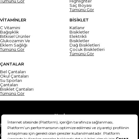
Tümünü Gör
Highlighter
Saç Boyası
Tümünü Gör
VİTAMİNLER
BİSİKLET
C Vitamini
Katlanır
Bağışıklık
Bisikletler
Bitkisel Ürünler
Elektrikli
Glukozamin Ve
Bisikletler
Eklem Sağlığı
Dağ Bisikletleri
Tümünü Gör
Çocuk Bisikletleri
Tümünü Gör
ÇANTALAR
Bel Çantaları
Okul Çantaları
Su Sporları
Çantaları
Bisiklet Çantaları
Tümünü Gör
Yardım
Mesafeli Satış Sözleşmesi
Teslimat Bilgisi
Gizlilik Sözleşmesi
Şartlar & Koşullar