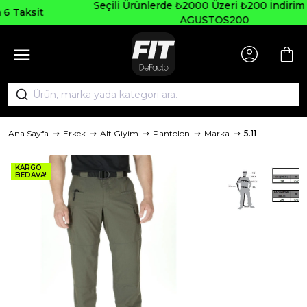
Seçili Ürünlerde ₺2000 Üzeri ₺200 İndirim Kodu:
AGUSTOS200
Ana Sayfa
Erkek
Alt Giyim
Pantolon
Marka
5.11
KARGO
BEDAVA!