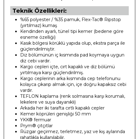
Teknik Özellikleri:
%65 polyester / %35 pamuk, Flex-Tac® Ripstop
(yırtılmaz) kumaş
Kendinden ayarlı, tünel tipi kemer (bedene göre
esneme özelliği)
Kasık bölgesi körüklü yapıda olup, ekstra parça ile
güçlendirilmiştir.
Diz bölümünün iç kısmında pad koymaya uygun
diz cebi vardır.
Kargo cepleri içte, cırt kapaklı ve diz bölümü
yırtılmaya karşı güçlendirilmiş.
Kargo ceplerinin arka kısmında cep telefonunu
kolayca çıkarıp almak için, içe doğru kapaksız cebi
vardır.
TEFLON kaplama (renk solmasına karşı korumalı,
lekelere ve suya dayanıklı)
Arkada her iki tarafta cırtlı kapaklı cepler
Kemer köprüleri genişliği 50 mm
YKK® fermuar
Prym® çıtçıtlar
Rüzgar geçirmez, terletmez, yaz ve kış aylarında
rahatlıkla kullanılabilir.