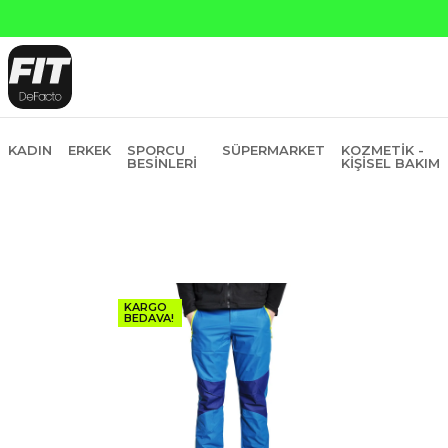
ı Kredi ve Garanti Bankasına Peşin Fiyatına 6 Taksit
KADIN
ERKEK
SPORCU
SÜPERMARKET
KOZMETIK -
BESINLERI
KIŞISEL BAKIM
KARGO
BEDAVA!