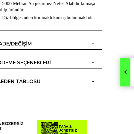
•
5000 Mebran Su geçirmez Nefes Alabilir kumaşa
ahip üründür.
•
Diz bölgesinden korunaklı kumaş bulunmaktadır.
İADE/DEĞİŞİM
ÖDEME SEÇENEKLERİ
BEDEN TABLOSU
& EGZERSİZ
TARA &
T
ÜCRETSİZ