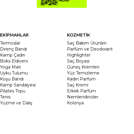
İNDİR!
EKİPMANLAR
KOZMETİK
Termoslar
Saç Bakım Ürünleri
Direnç Bandı
Parfüm ve Deodorant
Kamp Çadırı
Highlighter
Boks Eldiveni
Saç Boyası
Yoga Matı
Güneş Kremleri
Uyku Tulumu
Yüz Temizleme
Koşu Bandı
Kadın Parfüm
Kamp Sandalyesi
Saç Kremi
Pilates Topu
Erkek Parfüm
Tenis
Nemlendiriciler
Yüzme ve Dalış
Kolonya