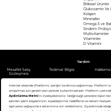
Bitkisel Ürünler
Glukozamin Ve 
Kolajen
Mineraller
Omega 3 ve Balı
Sindirim Probiyo
Multivitaminler
Vitaminler
D Vitamini
Yardım
Mesafeli Satış
Teslimat Bilgisi
Hakkımız
Sözleşmesi
Şartlar & Koşullar
Ürünüm