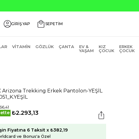
Seçili 
GİRİŞ YAP
SEPETİM
LAR
VITAMIN
GÖZLÜK
ÇANTA
EV &
KIZ
ERKEK
YAŞAM
ÇOCUK
ÇOCUK
 Arizona Trekking Erkek Pantolon-YEŞİL
051_K.YEŞİL
66,41
₺2.293,13
ette
şin Fiyatına 6 Taksit x ₺382,19
rldcard ve Bonus'a Özel