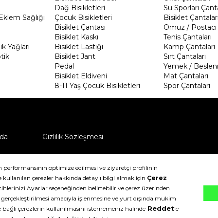
Dağ Bisikletleri
Su Sporları Çanta
Eklem Sağlığı
Çocuk Bisikletleri
Bisiklet Çantalar
Bisiklet Çantası
Omuz / Postacı 
Bisiklet Kaskı
Tenis Çantaları
k Yağları
Bisiklet Lastiği
Kamp Çantaları
tik
Bisiklet Jant
Sırt Çantaları
Pedal
Yemek / Beslen
Bisiklet Eldiveni
Mat Çantaları
8-11 Yaş Çocuk Bisikletleri
Spor Çantaları
da
Gizlilik Sözleşmesi
ü nasıl iade edebilirim?