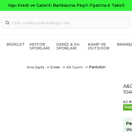
BISIKLET
MOTOR
DENIZ & SU
KAMP VE
BRANŞ
SPORLARI
SPORLARI
OUTDOOR
Ana Sayfa
Erkek
Alt Giyim
Pantolon
A&C
104
₺2.8
Sep
Pe
Wo