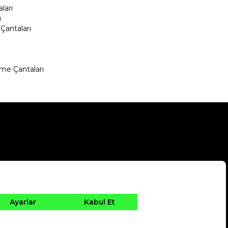
ları
ı
Çantaları
me Çantaları