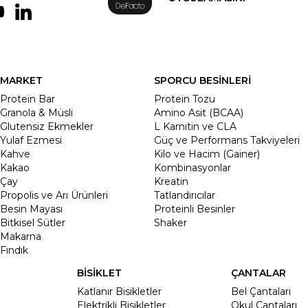
MARKET
SPORCU BESİNLERİ
Protein Bar
Protein Tozu
Granola & Müsli
Amino Asit (BCAA)
Glutensiz Ekmekler
L Karnitin ve CLA
Yulaf Ezmesi
Güç ve Performans Takviyeleri
Kahve
Kilo ve Hacim (Gainer)
Kakao
Kombinasyonlar
Çay
Kreatin
Propolis ve Arı Ürünleri
Tatlandırıcılar
Besin Mayası
Proteinli Besinler
Bitkisel Sütler
Shaker
Makarna
Fındık
BİSİKLET
ÇANTALAR
Katlanır Bisikletler
Bel Çantaları
Elektrikli Bisikletler
Okul Çantaları