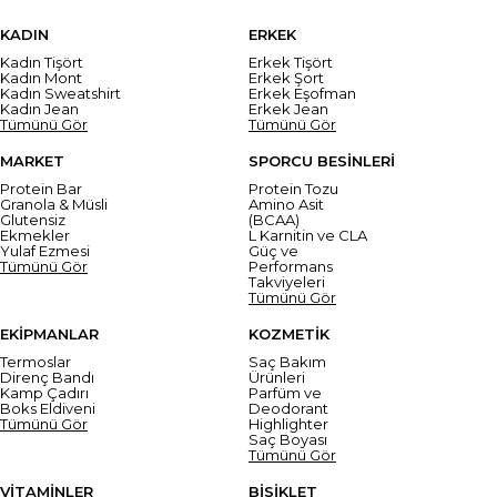
KADIN
ERKEK
Kadın Tişört
Erkek Tişört
Kadın Mont
Erkek Şort
Kadın Sweatshirt
Erkek Eşofman
Kadın Jean
Erkek Jean
Tümünü Gör
Tümünü Gör
MARKET
SPORCU BESİNLERİ
Protein Bar
Protein Tozu
Granola & Müsli
Amino Asit
Glutensiz
(BCAA)
Ekmekler
L Karnitin ve CLA
Yulaf Ezmesi
Güç ve
Tümünü Gör
Performans
Takviyeleri
Tümünü Gör
EKİPMANLAR
KOZMETİK
Termoslar
Saç Bakım
Direnç Bandı
Ürünleri
Kamp Çadırı
Parfüm ve
Boks Eldiveni
Deodorant
Tümünü Gör
Highlighter
Saç Boyası
Tümünü Gör
VİTAMİNLER
BİSİKLET