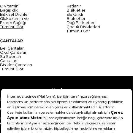
C Vitamini
Katlanır
Bağışıklık
Bisikletler
Bitkisel Ürünler
Elektrikli
Glukozamin Ve
Bisikletler
Eklem Sağlığı
Dağ Bisikletleri
Tümünü Gör
Çocuk Bisikletleri
Tümünü Gör
ÇANTALAR
Bel Çantaları
Okul Çantaları
Su Sporları
Çantaları
Bisiklet Çantaları
Tümünü Gör
Yardım
Mesafeli Satış Sözleşmesi
Teslimat Bilgisi
Gizlilik Sözleşmesi
Şartlar & Koşullar
Ürünümü nasıl iade
Hakkımızda
edebilirim?