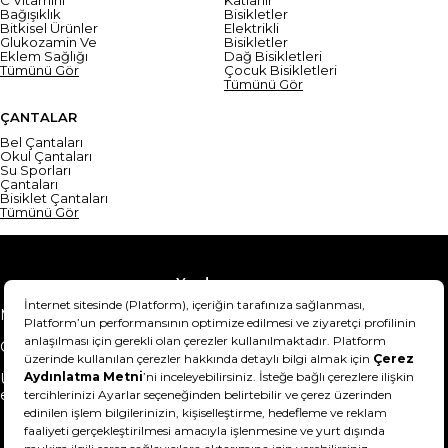
C Vitamini
Katlanır
Bağışıklık
Bisikletler
Bitkisel Ürünler
Elektrikli
Glukozamin Ve
Bisikletler
Eklem Sağlığı
Dağ Bisikletleri
Tümünü Gör
Çocuk Bisikletleri
Tümünü Gör
ÇANTALAR
Bel Çantaları
Okul Çantaları
Su Sporları
Çantaları
Bisiklet Çantaları
Tümünü Gör
Yardım
Mesafeli Satış Sözleşmesi
Teslimat Bilgisi
Gizlilik Sözleşmesi
Şartlar & Koşullar
Ürünümü nasıl iade
Hakkımızda
edebilirim?