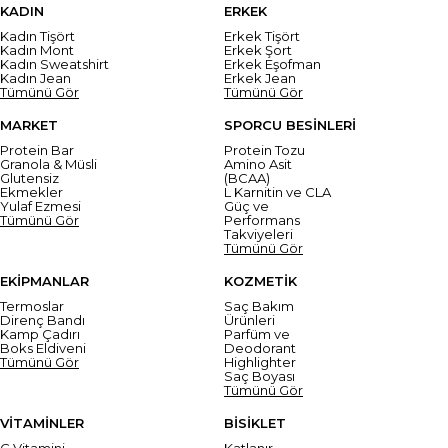
KADIN
ERKEK
Kadın Tişört
Erkek Tişört
Kadın Mont
Erkek Şort
Kadın Sweatshirt
Erkek Eşofman
Kadın Jean
Erkek Jean
Tümünü Gör
Tümünü Gör
MARKET
SPORCU BESİNLERİ
Protein Bar
Protein Tozu
Granola & Müsli
Amino Asit
Glutensiz
(BCAA)
Ekmekler
L Karnitin ve CLA
Yulaf Ezmesi
Güç ve
Tümünü Gör
Performans
Takviyeleri
Tümünü Gör
EKİPMANLAR
KOZMETİK
Termoslar
Saç Bakım
Direnç Bandı
Ürünleri
Kamp Çadırı
Parfüm ve
Boks Eldiveni
Deodorant
Tümünü Gör
Highlighter
Saç Boyası
Tümünü Gör
VİTAMİNLER
BİSİKLET