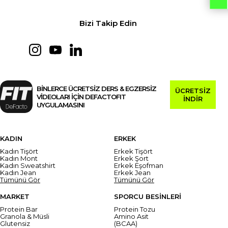
Bizi Takip Edin
BİNLERCE ÜCRETSİZ DERS & EGZERSİZ
ÜCRETSİZ
VİDEOLARI İÇİN DEFACTOFIT
İNDİR
UYGULAMASINI
KADIN
ERKEK
Kadın Tişört
Erkek Tişört
Kadın Mont
Erkek Şort
Kadın Sweatshirt
Erkek Eşofman
Kadın Jean
Erkek Jean
Tümünü Gör
Tümünü Gör
MARKET
SPORCU BESİNLERİ
Protein Bar
Protein Tozu
Granola & Müsli
Amino Asit
Glutensiz
(BCAA)