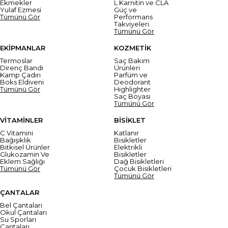
Ekmekler
L Karnitin ve CLA
Yulaf Ezmesi
Güç ve
Tümünü Gör
Performans
Takviyeleri
Tümünü Gör
EKİPMANLAR
KOZMETİK
Termoslar
Saç Bakım
Direnç Bandı
Ürünleri
Kamp Çadırı
Parfüm ve
Boks Eldiveni
Deodorant
Tümünü Gör
Highlighter
Saç Boyası
Tümünü Gör
VİTAMİNLER
BİSİKLET
C Vitamini
Katlanır
Bağışıklık
Bisikletler
Bitkisel Ürünler
Elektrikli
Glukozamin Ve
Bisikletler
Eklem Sağlığı
Dağ Bisikletleri
Tümünü Gör
Çocuk Bisikletleri
Tümünü Gör
ÇANTALAR
Bel Çantaları
Okul Çantaları
Su Sporları
Çantaları