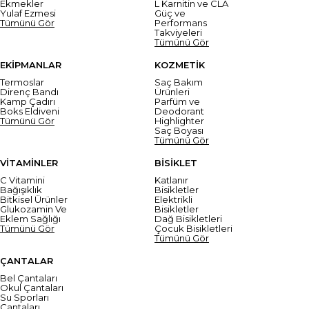
Ekmekler
L Karnitin ve CLA
Yulaf Ezmesi
Güç ve
Tümünü Gör
Performans
Takviyeleri
Tümünü Gör
EKİPMANLAR
KOZMETİK
Termoslar
Saç Bakım
Direnç Bandı
Ürünleri
Kamp Çadırı
Parfüm ve
Boks Eldiveni
Deodorant
Tümünü Gör
Highlighter
Saç Boyası
Tümünü Gör
VİTAMİNLER
BİSİKLET
C Vitamini
Katlanır
Bağışıklık
Bisikletler
Bitkisel Ürünler
Elektrikli
Glukozamin Ve
Bisikletler
Eklem Sağlığı
Dağ Bisikletleri
Tümünü Gör
Çocuk Bisikletleri
Tümünü Gör
ÇANTALAR
Bel Çantaları
Okul Çantaları
Su Sporları
Çantaları