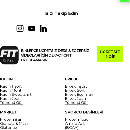
Bizi Takip Edin
BİNLERCE ÜCRETSİZ DERS & EGZERSİZ
ÜCRETSİZ
VİDEOLARI İÇİN DEFACTOFIT
İNDİR
UYGULAMASINI
KADIN
ERKEK
Kadın Tişört
Erkek Tişört
Kadın Mont
Erkek Şort
Kadın Sweatshirt
Erkek Eşofman
Kadın Jean
Erkek Jean
Tümünü Gör
Tümünü Gör
MARKET
SPORCU BESİNLERİ
Protein Bar
Protein Tozu
Granola & Müsli
Amino Asit
Glutensiz
(BCAA)