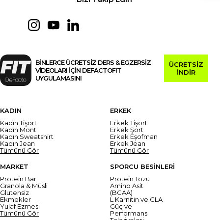
BİNLERCE ÜCRETSİZ DERS & EGZERSİZ
ÜCRETSİZ
VİDEOLARI İÇİN DEFACTOFIT
İNDİR
UYGULAMASINI
KADIN
ERKEK
Kadın Tişört
Erkek Tişört
Kadın Mont
Erkek Şort
Kadın Sweatshirt
Erkek Eşofman
Kadın Jean
Erkek Jean
Tümünü Gör
Tümünü Gör
MARKET
SPORCU BESİNLERİ
Protein Bar
Protein Tozu
Granola & Müsli
Amino Asit
Glutensiz
(BCAA)
Ekmekler
L Karnitin ve CLA
Yulaf Ezmesi
Güç ve
Tümünü Gör
Performans
Takviyeleri