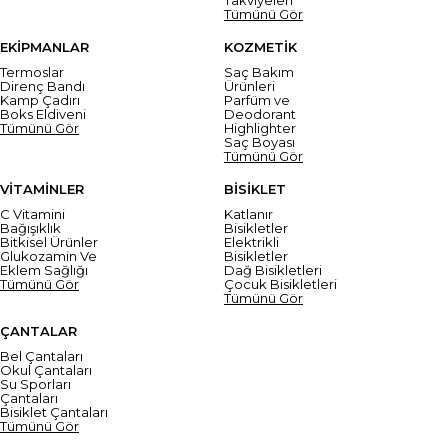
Tümünü Gör
EKİPMANLAR
KOZMETİK
Termoslar
Saç Bakım
Direnç Bandı
Ürünleri
Kamp Çadırı
Parfüm ve
Boks Eldiveni
Deodorant
Tümünü Gör
Highlighter
Saç Boyası
Tümünü Gör
VİTAMİNLER
BİSİKLET
C Vitamini
Katlanır
Bağışıklık
Bisikletler
Bitkisel Ürünler
Elektrikli
Glukozamin Ve
Bisikletler
Eklem Sağlığı
Dağ Bisikletleri
Tümünü Gör
Çocuk Bisikletleri
Tümünü Gör
ÇANTALAR
Bel Çantaları
Okul Çantaları
Su Sporları
Çantaları
Bisiklet Çantaları
Tümünü Gör