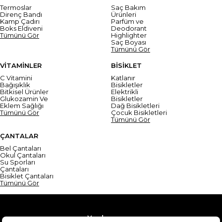
Termoslar
Saç Bakım
Direnç Bandı
Ürünleri
Kamp Çadırı
Parfüm ve
Boks Eldiveni
Deodorant
Tümünü Gör
Highlighter
Saç Boyası
Tümünü Gör
VİTAMİNLER
BİSİKLET
C Vitamini
Katlanır
Bağışıklık
Bisikletler
Bitkisel Ürünler
Elektrikli
Glukozamin Ve
Bisikletler
Eklem Sağlığı
Dağ Bisikletleri
Tümünü Gör
Çocuk Bisikletleri
Tümünü Gör
ÇANTALAR
Bel Çantaları
Okul Çantaları
Su Sporları
Çantaları
Bisiklet Çantaları
Tümünü Gör
Yardım