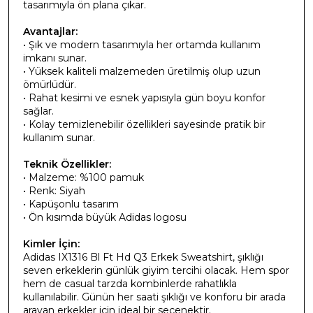
tasarımıyla ön plana çıkar.
Avantajlar:
• Şık ve modern tasarımıyla her ortamda kullanım
imkanı sunar.
• Yüksek kaliteli malzemeden üretilmiş olup uzun
ömürlüdür.
• Rahat kesimi ve esnek yapısıyla gün boyu konfor
sağlar.
• Kolay temizlenebilir özellikleri sayesinde pratik bir
kullanım sunar.
Teknik Özellikler:
• Malzeme: %100 pamuk
• Renk: Siyah
• Kapüşonlu tasarım
• Ön kısımda büyük Adidas logosu
Kimler İçin:
Adidas IX1316 Bl Ft Hd Q3 Erkek Sweatshirt, şıklığı
seven erkeklerin günlük giyim tercihi olacak. Hem spor
hem de casual tarzda kombinlerde rahatlıkla
kullanılabilir. Günün her saati şıklığı ve konforu bir arada
arayan erkekler için ideal bir seçenektir.