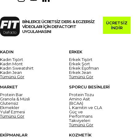
BİNLERCE ÜCRETSİZ DERS & EGZERSİZ
ÜCRETSİZ
VİDEOLARI İÇİN DEFACTOFIT
İNDİR
UYGULAMASINI
KADIN
ERKEK
Kadın Tişört
Erkek Tişört
Kadın Mont
Erkek Şort
Kadın Sweatshirt
Erkek Eşofman
Kadın Jean
Erkek Jean
Tümünü Gör
Tümünü Gör
MARKET
SPORCU BESİNLERİ
Protein Bar
Protein Tozu
Granola & Müsli
Amino Asit
Glutensiz
(BCAA)
Ekmekler
L Karnitin ve CLA
Yulaf Ezmesi
Güç ve
Tümünü Gör
Performans
Takviyeleri
Tümünü Gör
EKİPMANLAR
KOZMETİK