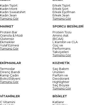
Kadın Tişört
Erkek Tişört
Kadın Mont
Erkek Şort
Kadın Sweatshirt
Erkek Eşofman
Kadın Jean
Erkek Jean
Tümünü Gör
Tümünü Gör
MARKET
SPORCU BESİNLERİ
Protein Bar
Protein Tozu
Granola & Müsli
Amino Asit
Glutensiz
(BCAA)
Ekmekler
L Karnitin ve CLA
Yulaf Ezmesi
Güç ve
Tümünü Gör
Performans
Takviyeleri
Tümünü Gör
EKİPMANLAR
KOZMETİK
Termoslar
Saç Bakım
Direnç Bandı
Ürünleri
Kamp Çadırı
Parfüm ve
Boks Eldiveni
Deodorant
Tümünü Gör
Highlighter
Saç Boyası
Tümünü Gör
VİTAMİNLER
BİSİKLET
C Vitamini
Katlanır