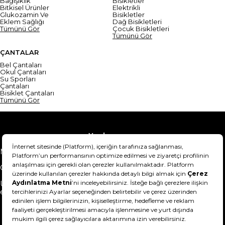
Bağışıklık
Bisikletler
Bitkisel Ürünler
Elektrikli
Glukozamin Ve
Bisikletler
Eklem Sağlığı
Dağ Bisikletleri
Tümünü Gör
Çocuk Bisikletleri
Tümünü Gör
ÇANTALAR
Bel Çantaları
Okul Çantaları
Su Sporları
Çantaları
Bisiklet Çantaları
Tümünü Gör
Yardım
Mesafeli Satış Sözleşmesi
Teslimat Bilgisi
Gizlilik Sözleşmesi
Şartlar & Koşullar
Ürünümü nasıl iade
Hakkımızda
edebilirim?