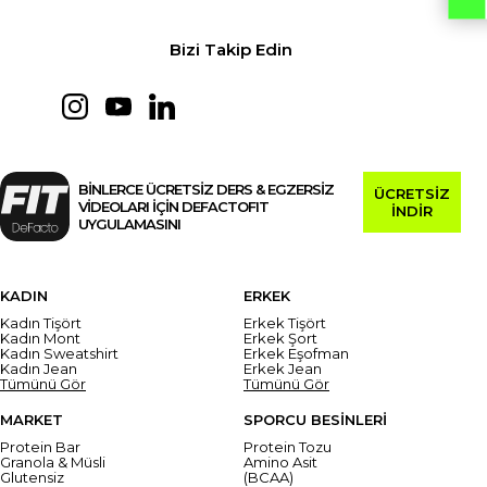
Bizi Takip Edin
BİNLERCE ÜCRETSİZ DERS & EGZERSİZ
ÜCRETSİZ
VİDEOLARI İÇİN DEFACTOFIT
İNDİR
UYGULAMASINI
KADIN
ERKEK
Kadın Tişört
Erkek Tişört
Kadın Mont
Erkek Şort
Kadın Sweatshirt
Erkek Eşofman
Kadın Jean
Erkek Jean
Tümünü Gör
Tümünü Gör
MARKET
SPORCU BESİNLERİ
Protein Bar
Protein Tozu
Granola & Müsli
Amino Asit
Glutensiz
(BCAA)