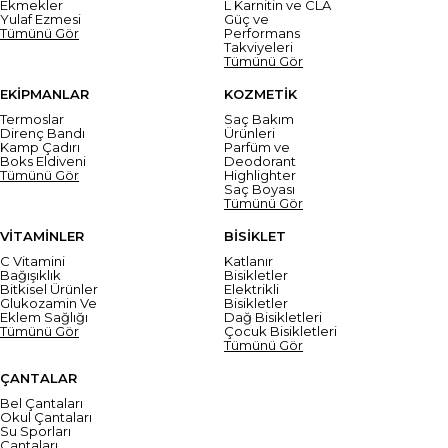
Ekmekler
L Karnitin ve CLA
Yulaf Ezmesi
Güç ve
Tümünü Gör
Performans
Takviyeleri
Tümünü Gör
EKİPMANLAR
KOZMETİK
Termoslar
Saç Bakım
Direnç Bandı
Ürünleri
Kamp Çadırı
Parfüm ve
Boks Eldiveni
Deodorant
Tümünü Gör
Highlighter
Saç Boyası
Tümünü Gör
VİTAMİNLER
BİSİKLET
C Vitamini
Katlanır
Bağışıklık
Bisikletler
Bitkisel Ürünler
Elektrikli
Glukozamin Ve
Bisikletler
Eklem Sağlığı
Dağ Bisikletleri
Tümünü Gör
Çocuk Bisikletleri
Tümünü Gör
ÇANTALAR
Bel Çantaları
Okul Çantaları
Su Sporları
Çantaları