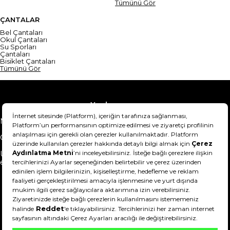
Tümünü Gör
ÇANTALAR
Bel Çantaları
Okul Çantaları
Su Sporları
Çantaları
Bisiklet Çantaları
Tümünü Gör
Yardım
Mesafeli Satış Sözleşmesi
Teslimat Bilgisi
Gizlilik Sözleşmesi
Şartlar & Koşullar
Ürünümü nasıl iade
Hakkımızda
edebilirim?
DeFactoFIT ©️ 2022-2026. Tüm hakları saklıdır.