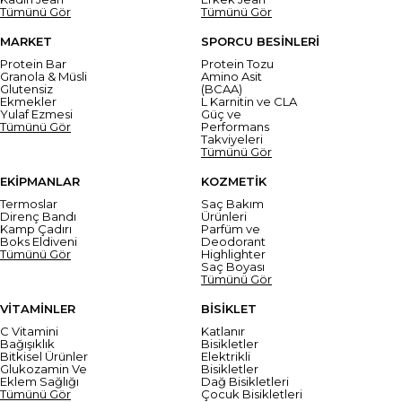
Tümünü Gör
Tümünü Gör
MARKET
SPORCU BESİNLERİ
Protein Bar
Protein Tozu
Granola & Müsli
Amino Asit
Glutensiz
(BCAA)
Ekmekler
L Karnitin ve CLA
Yulaf Ezmesi
Güç ve
Tümünü Gör
Performans
Takviyeleri
Tümünü Gör
EKİPMANLAR
KOZMETİK
Termoslar
Saç Bakım
Direnç Bandı
Ürünleri
Kamp Çadırı
Parfüm ve
Boks Eldiveni
Deodorant
Tümünü Gör
Highlighter
Saç Boyası
Tümünü Gör
VİTAMİNLER
BİSİKLET
C Vitamini
Katlanır
Bağışıklık
Bisikletler
Bitkisel Ürünler
Elektrikli
Glukozamin Ve
Bisikletler
Eklem Sağlığı
Dağ Bisikletleri
Tümünü Gör
Çocuk Bisikletleri