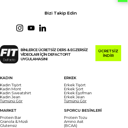
Bizi Takip Edin
BİNLERCE ÜCRETSİZ DERS & EGZERSİZ
ÜCRETSİZ
VİDEOLARI İÇİN DEFACTOFIT
İNDİR
UYGULAMASINI
KADIN
ERKEK
Kadın Tişört
Erkek Tişört
Kadın Mont
Erkek Şort
Kadın Sweatshirt
Erkek Eşofman
Kadın Jean
Erkek Jean
Tümünü Gör
Tümünü Gör
MARKET
SPORCU BESİNLERİ
Protein Bar
Protein Tozu
Granola & Müsli
Amino Asit
Glutensiz
(BCAA)