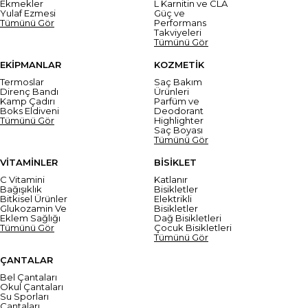
Ekmekler
L Karnitin ve CLA
Yulaf Ezmesi
Güç ve
Tümünü Gör
Performans
Takviyeleri
Tümünü Gör
EKİPMANLAR
KOZMETİK
Termoslar
Saç Bakım
Direnç Bandı
Ürünleri
Kamp Çadırı
Parfüm ve
Boks Eldiveni
Deodorant
Tümünü Gör
Highlighter
Saç Boyası
Tümünü Gör
VİTAMİNLER
BİSİKLET
C Vitamini
Katlanır
Bağışıklık
Bisikletler
Bitkisel Ürünler
Elektrikli
Glukozamin Ve
Bisikletler
Eklem Sağlığı
Dağ Bisikletleri
Tümünü Gör
Çocuk Bisikletleri
Tümünü Gör
ÇANTALAR
Bel Çantaları
Okul Çantaları
Su Sporları
Çantaları