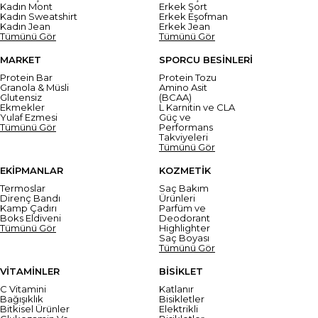
Kadın Mont
Erkek Şort
Kadın Sweatshirt
Erkek Eşofman
Kadın Jean
Erkek Jean
Tümünü Gör
Tümünü Gör
MARKET
SPORCU BESİNLERİ
Protein Bar
Protein Tozu
Granola & Müsli
Amino Asit
Glutensiz
(BCAA)
Ekmekler
L Karnitin ve CLA
Yulaf Ezmesi
Güç ve
Tümünü Gör
Performans
Takviyeleri
Tümünü Gör
EKİPMANLAR
KOZMETİK
Termoslar
Saç Bakım
Direnç Bandı
Ürünleri
Kamp Çadırı
Parfüm ve
Boks Eldiveni
Deodorant
Tümünü Gör
Highlighter
Saç Boyası
Tümünü Gör
VİTAMİNLER
BİSİKLET
C Vitamini
Katlanır
Bağışıklık
Bisikletler
Bitkisel Ürünler
Elektrikli