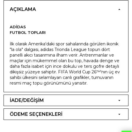
AÇIKLAMA
ADIDAS
FUTBOL TOPLARI
İlk olarak Amerika'daki spor sahalarında görülen ikonik
"la ola" dalgası, adidas Trionda League topun dört
panelli akıcı tasarımına ilham verir. Antrenmanlar ve
maçlar için mükemmel olan bu top, havada denge ve
daha fazla isabet için ince dokulu ve ters gofre detaylı
dikişsiz yüzeye sahiptir. FIFA World Cup 26™'nın üç ev
sahibi ülkesini selamlayan canlı grafikler, turnuvanın
resmi maç topu görünümünü yansıtır.
İADE/DEĞİŞİM
ÖDEME SEÇENEKLERİ