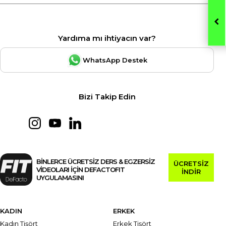
Yardıma mı ihtiyacın var?
WhatsApp Destek
Bizi Takip Edin
BİNLERCE ÜCRETSİZ DERS & EGZERSİZ
ÜCRETSİZ
VİDEOLARI İÇİN DEFACTOFIT
İNDİR
UYGULAMASINI
KADIN
ERKEK
Kadın Tişört
Erkek Tişört