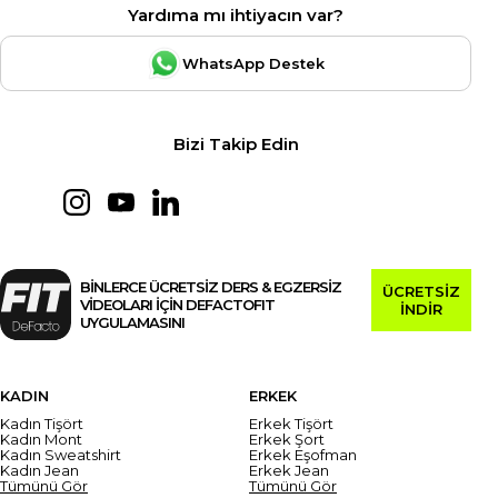
Yardıma mı ihtiyacın var?
WhatsApp Destek
Bizi Takip Edin
BİNLERCE ÜCRETSİZ DERS & EGZERSİZ
ÜCRETSİZ
VİDEOLARI İÇİN DEFACTOFIT
İNDİR
UYGULAMASINI
KADIN
ERKEK
Kadın Tişört
Erkek Tişört
Kadın Mont
Erkek Şort
Kadın Sweatshirt
Erkek Eşofman
Kadın Jean
Erkek Jean
Tümünü Gör
Tümünü Gör