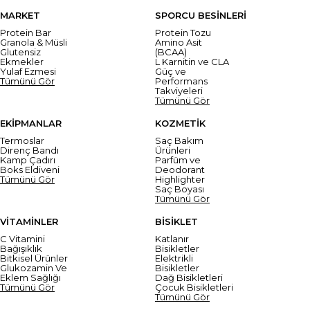
MARKET
SPORCU BESİNLERİ
Protein Bar
Protein Tozu
Granola & Müsli
Amino Asit
Glutensiz
(BCAA)
Ekmekler
L Karnitin ve CLA
Yulaf Ezmesi
Güç ve
Tümünü Gör
Performans
Takviyeleri
Tümünü Gör
EKİPMANLAR
KOZMETİK
Termoslar
Saç Bakım
Direnç Bandı
Ürünleri
Kamp Çadırı
Parfüm ve
Boks Eldiveni
Deodorant
Tümünü Gör
Highlighter
Saç Boyası
Tümünü Gör
VİTAMİNLER
BİSİKLET
C Vitamini
Katlanır
Bağışıklık
Bisikletler
Bitkisel Ürünler
Elektrikli
Glukozamin Ve
Bisikletler
Eklem Sağlığı
Dağ Bisikletleri
Tümünü Gör
Çocuk Bisikletleri
Tümünü Gör