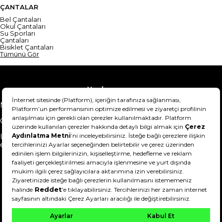
ÇANTALAR
Bel Çantaları
Okul Çantaları
Su Sporları
Çantaları
Bisiklet Çantaları
Tümünü Gör
Yardım
Mesafeli Satış Sözleşmesi
Teslimat Bilgisi
Gizlilik Sözleşmesi
Şartlar & Koşullar
Ürünümü nasıl iade
Hakkımızda
edebilirim?
DeFactoFIT ©️ 2022-2026. Tüm hakları saklıdır.