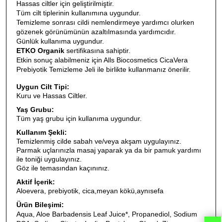
Hassas ciltler için geliştirilmiştir.
Tüm cilt tiplerinin kullanımına uygundur.
Temizleme sonrası cildi nemlendirmeye yardımcı olurken
gözenek görünümünün azaltılmasında yardımcıdır.
Günlük kullanıma uygundur.
ETKO Organik
sertifikasına sahiptir.
Etkin sonuç alabilmeniz için Alls Biocosmetics CicaVera
Prebiyotik Temizleme Jeli ile birlikte kullanmanız önerilir.
Uygun Cilt Tipi:
Kuru ve Hassas Ciltler.
Yaş Grubu:
Tüm yaş
grubu için kullanıma uygundur.
Kullanım Şekli:
Temizlenmiş cilde sabah ve/veya akşam uygulayınız.
Parmak uçlarınızla masaj yaparak ya da bir pamuk yardımı
ile toniği uygulayınız. ​
Göz ile temasından kaçınınız.
Aktif İçerik:
Aloevera, prebiyotik, cica,meyan kökü,aynısefa
Ürün Bileşimi:
Aqua, Aloe Barbadensis Leaf Juice*, Propanediol, Sodium