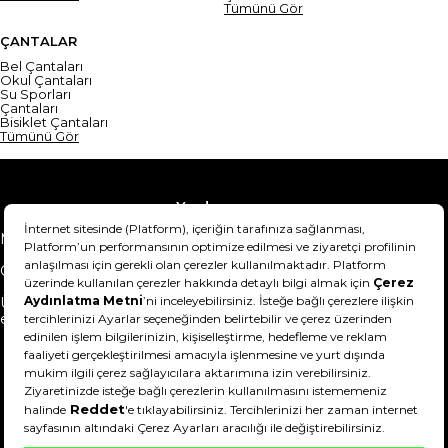
Tümünü Gör
ÇANTALAR
Bel Çantaları
Okul Çantaları
Su Sporları
Çantaları
Bisiklet Çantaları
Tümünü Gör
Yardım
Mesafeli Satış Sözleşmesi
Teslimat Bilgisi
Gizlilik Sözleşmesi
Şartlar & Koşullar
Ürünümü nasıl iade
Hakkımızda
edebilirim?
DeFactoFIT ©️ 2022-2026. Tüm hakları saklıdır.