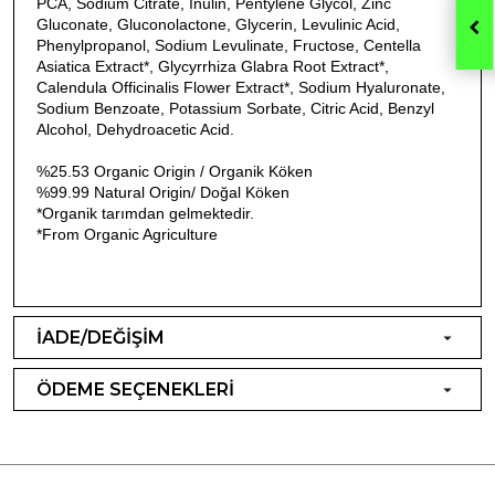
PCA, Sodium Citrate, Inulin, Pentylene Glycol, Zinc
Gluconate, Gluconolactone, Glycerin, Levulinic Acid,
Phenylpropanol, Sodium Levulinate, Fructose, Centella
Asiatica Extract*, Glycyrrhiza Glabra Root Extract*,
Calendula Officinalis Flower Extract*, Sodium Hyaluronate,
Sodium Benzoate, Potassium Sorbate, Citric Acid, Benzyl
Alcohol, Dehydroacetic Acid.
%25.53 Organic Origin / Organik Köken
%99.99 Natural Origin/ Doğal Köken
*Organik tarımdan gelmektedir.
​*From Organic Agriculture
İADE/DEĞİŞİM
ÖDEME SEÇENEKLERİ