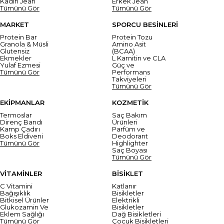
Kadın Jean
Erkek Jean
Tümünü Gör
Tümünü Gör
MARKET
SPORCU BESİNLERİ
Protein Bar
Protein Tozu
Granola & Müsli
Amino Asit
Glutensiz
(BCAA)
Ekmekler
L Karnitin ve CLA
Yulaf Ezmesi
Güç ve
Tümünü Gör
Performans
Takviyeleri
Tümünü Gör
EKİPMANLAR
KOZMETİK
Termoslar
Saç Bakım
Direnç Bandı
Ürünleri
Kamp Çadırı
Parfüm ve
Boks Eldiveni
Deodorant
Tümünü Gör
Highlighter
Saç Boyası
Tümünü Gör
VİTAMİNLER
BİSİKLET
C Vitamini
Katlanır
Bağışıklık
Bisikletler
Bitkisel Ürünler
Elektrikli
Glukozamin Ve
Bisikletler
Eklem Sağlığı
Dağ Bisikletleri
Tümünü Gör
Çocuk Bisikletleri