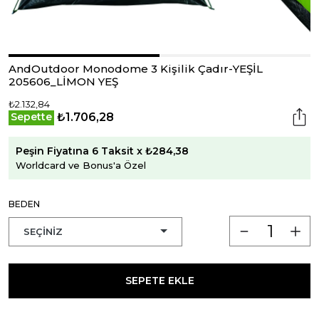
AndOutdoor Monodome 3 Kişilik Çadır-YEŞİL
205606_LİMON YEŞ
₺2.132,84
₺1.706,28
Sepette
Peşin Fiyatına 6 Taksit x ₺284,38
Worldcard ve Bonus'a Özel
BEDEN
SEPETE EKLE