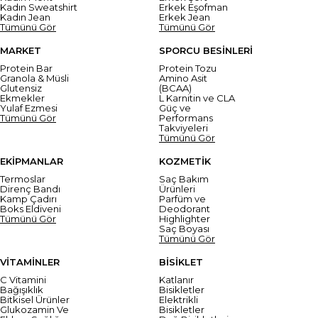
Kadın Sweatshirt
Erkek Eşofman
Kadın Jean
Erkek Jean
Tümünü Gör
Tümünü Gör
MARKET
SPORCU BESİNLERİ
Protein Bar
Protein Tozu
Granola & Müsli
Amino Asit
Glutensiz
(BCAA)
Ekmekler
L Karnitin ve CLA
Yulaf Ezmesi
Güç ve
Tümünü Gör
Performans
Takviyeleri
Tümünü Gör
EKİPMANLAR
KOZMETİK
Termoslar
Saç Bakım
Direnç Bandı
Ürünleri
Kamp Çadırı
Parfüm ve
Boks Eldiveni
Deodorant
Tümünü Gör
Highlighter
Saç Boyası
Tümünü Gör
VİTAMİNLER
BİSİKLET
C Vitamini
Katlanır
Bağışıklık
Bisikletler
Bitkisel Ürünler
Elektrikli
Glukozamin Ve
Bisikletler