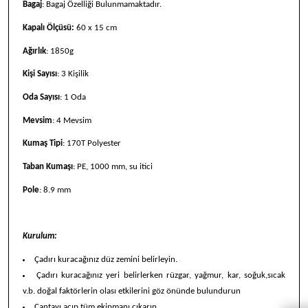
Bagaj
: Bagaj Özelliği Bulunmamaktadır.
Kapalı Ölçüsü:
60 x 15 cm
Ağırlık
: 1850g
Kişi Sayısı
: 3 Kişilik
Oda Sayısı
: 1 Oda
Mevsim
: 4 Mevsim
Kumaş Tipi
: 170T Polyester
Taban Kumaşı
: PE, 1000 mm, su itici
Pole
: 8.9 mm
Kurulum:
Çadırı kuracağınız düz zemini belirleyin.
Çadırı kuracağınız yeri belirlerken rüzgar, yağmur, kar, soğuk,sıcak
v.b. doğal faktörlerin olası etkilerini göz önünde bulundurun
Çantayı açıp tüm ekipmanı çıkarın.