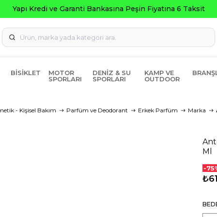
pı Kredi ve Garanti Bankasına Peşin Fiyatına 6 Taksit
BISIKLET
MOTOR
DENIZ & SU
KAMP VE
BRANŞ
SPORLARI
SPORLARI
OUTDOOR
etik - Kişisel Bakım
Parfüm ve Deodorant
Erkek Parfüm
Marka
Ant
Ml
-75
₺6
BED