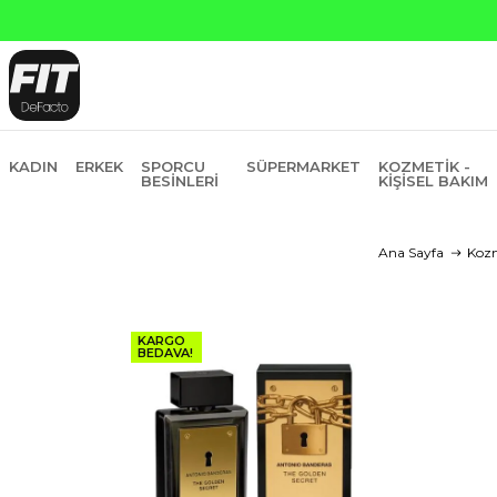
Ya
KADIN
ERKEK
SPORCU
SÜPERMARKET
KOZMETIK -
BESINLERI
KIŞISEL BAKIM
Ana Sayfa
Kozm
KARGO
BEDAVA!