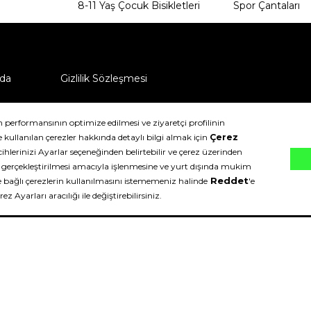
8-11 Yaş Çocuk Bisikletleri
Spor Çantaları
da
Gizlilik Sözleşmesi
ü nasıl iade edebilirim?
klıdır.