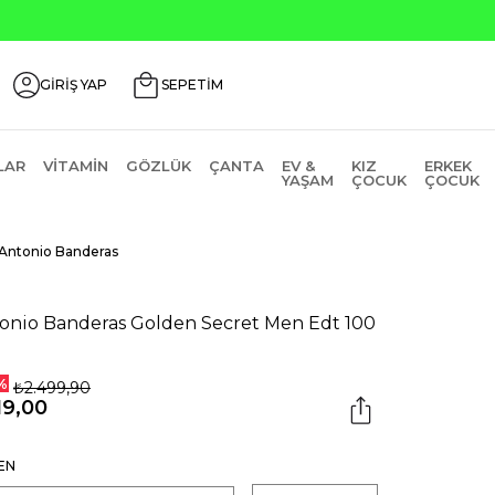
GİRİŞ YAP
SEPETİM
LAR
VITAMIN
GÖZLÜK
ÇANTA
EV &
KIZ
ERKEK
YAŞAM
ÇOCUK
ÇOCUK
Antonio Banderas
onio Banderas Golden Secret Men Edt 100
%
₺2.499,90
19,00
EN