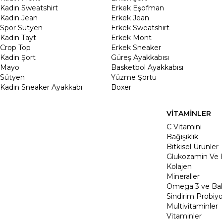
Kadın Sweatshirt
Erkek Eşofman
Kadın Jean
Erkek Jean
Spor Sütyen
Erkek Sweatshirt
Kadın Tayt
Erkek Mont
Crop Top
Erkek Sneaker
Kadin Şort
Güreş Ayakkabısı
Mayo
Basketbol Ayakkabısı
Sütyen
Yüzme Şortu
Kadın Sneaker Ayakkabı
Boxer
VİTAMİNLER
C Vitamini
Bağışıklık
Bitkisel Ürünler
Glukozamin Ve 
Kolajen
Mineraller
Omega 3 ve Balı
Sindirim Probiyo
Multivitaminler
Vitaminler