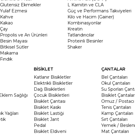
Glutensiz Ekmekler
L Karnitin ve CLA
Yulaf Ezmesi
Güç ve Performans Takviyeleri
Kahve
Kilo ve Hacim (Gainer)
Kakao
Kombinasyonlar
Çay
Kreatin
Propolis ve Arı Ürünleri
Tatlandırıcılar
Besin Mayası
Proteinli Besinler
Bitkisel Sütler
Shaker
Makarna
Fındık
BİSİKLET
ÇANTALAR
Katlanır Bisikletler
Bel Çantaları
Elektrikli Bisikletler
Okul Çantaları
Dağ Bisikletleri
Su Sporları Çanta
Eklem Sağlığı
Çocuk Bisikletleri
Bisiklet Çantalar
Bisiklet Çantası
Omuz / Postacı 
Bisiklet Kaskı
Tenis Çantaları
k Yağları
Bisiklet Lastiği
Kamp Çantaları
tik
Bisiklet Jant
Sırt Çantaları
Pedal
Yemek / Beslen
Bisiklet Eldiveni
Mat Çantaları