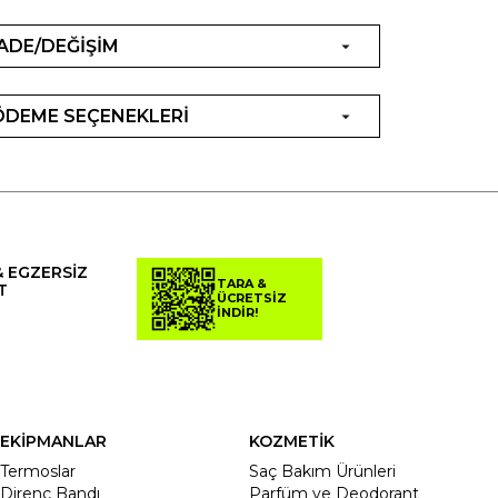
İADE/DEĞİŞİM
ÖDEME SEÇENEKLERİ
& EGZERSİZ
TARA &
T
ÜCRETSİZ
İNDİR!
EKİPMANLAR
KOZMETİK
Termoslar
Saç Bakım Ürünleri
Direnç Bandı
Parfüm ve Deodorant