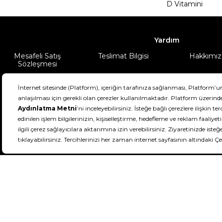
D Vitamini
Yardım
Mesafeli Satış
Teslimat Bilgisi
Hakkımız
Sözleşmesi
Şartlar & Koşullar
Ürünüm
DeFactoFIT ©️ 2022-2026. Tüm hakları sa
21
SEÇİNİZ