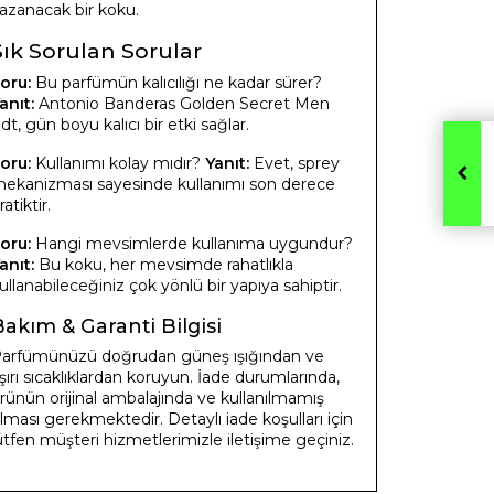
azanacak bir koku.
Sık Sorulan Sorular
oru:
Bu parfümün kalıcılığı ne kadar sürer?
anıt:
Antonio Banderas Golden Secret Men
dt, gün boyu kalıcı bir etki sağlar.
oru:
Kullanımı kolay mıdır?
Yanıt:
Evet, sprey
ekanizması sayesinde kullanımı son derece
ratiktir.
oru:
Hangi mevsimlerde kullanıma uygundur?
anıt:
Bu koku, her mevsimde rahatlıkla
ullanabileceğiniz çok yönlü bir yapıya sahiptir.
Bakım & Garanti Bilgisi
arfümünüzü doğrudan güneş ışığından ve
şırı sıcaklıklardan koruyun. İade durumlarında,
rünün orijinal ambalajında ve kullanılmamış
lması gerekmektedir. Detaylı iade koşulları için
ütfen müşteri hizmetlerimizle iletişime geçiniz.