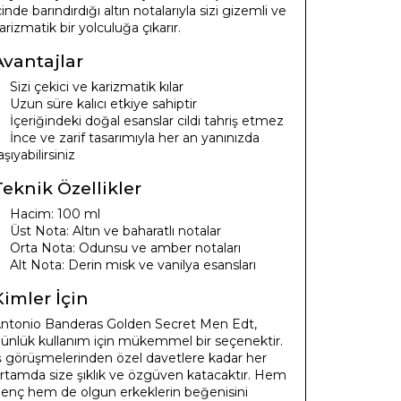
çinde barındırdığı altın notalarıyla sizi gizemli ve
arizmatik bir yolculuğa çıkarır.
Avantajlar
Sizi çekici ve karizmatik kılar
Uzun süre kalıcı etkiye sahiptir
İçeriğindeki doğal esanslar cildi tahriş etmez
İnce ve zarif tasarımıyla her an yanınızda
aşıyabilirsiniz
Teknik Özellikler
Hacim: 100 ml
Üst Nota: Altın ve baharatlı notalar
Orta Nota: Odunsu ve amber notaları
Alt Nota: Derin misk ve vanilya esansları
Kimler İçin
ntonio Banderas Golden Secret Men Edt,
ünlük kullanım için mükemmel bir seçenektir.
ş görüşmelerinden özel davetlere kadar her
rtamda size şıklık ve özgüven katacaktır. Hem
enç hem de olgun erkeklerin beğenisini