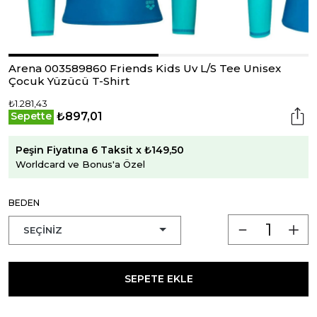
Arena 003589860 Friends Kids Uv L/S Tee Unisex
Çocuk Yüzücü T-Shirt
₺1.281,43
₺897,01
Sepette
Peşin Fiyatına 6 Taksit x ₺149,50
Worldcard ve Bonus'a Özel
BEDEN
SEPETE EKLE