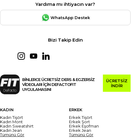
Yardıma mı ihtiyacın var?
WhatsApp Destek
Bizi Takip Edin
BİNLERCE ÜCRETSİZ DERS & EGZERSİZ
ÜCRETSİZ
VİDEOLARI İÇİN DEFACTOFIT
İNDİR
UYGULAMASINI
KADIN
ERKEK
Kadın Tişört
Erkek Tişört
Kadın Mont
Erkek Şort
Kadın Sweatshirt
Erkek Eşofman
Kadın Jean
Erkek Jean
Tümünü Gör
Tümünü Gör