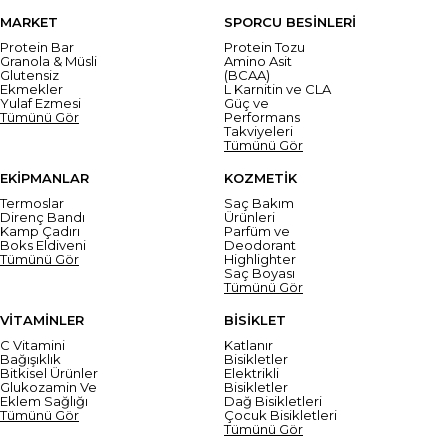
MARKET
SPORCU BESİNLERİ
Protein Bar
Protein Tozu
Granola & Müsli
Amino Asit
Glutensiz
(BCAA)
Ekmekler
L Karnitin ve CLA
Yulaf Ezmesi
Güç ve
Tümünü Gör
Performans
Takviyeleri
Tümünü Gör
EKİPMANLAR
KOZMETİK
Termoslar
Saç Bakım
Direnç Bandı
Ürünleri
Kamp Çadırı
Parfüm ve
Boks Eldiveni
Deodorant
Tümünü Gör
Highlighter
Saç Boyası
Tümünü Gör
VİTAMİNLER
BİSİKLET
C Vitamini
Katlanır
Bağışıklık
Bisikletler
Bitkisel Ürünler
Elektrikli
Glukozamin Ve
Bisikletler
Eklem Sağlığı
Dağ Bisikletleri
Tümünü Gör
Çocuk Bisikletleri
Tümünü Gör