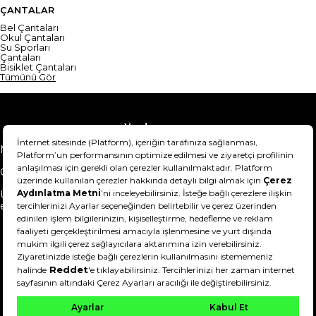
ÇANTALAR
Bel Çantaları
Okul Çantaları
Su Sporları
Çantaları
Bisiklet Çantaları
Tümünü Gör
Yardım
Mesafeli Satış Sözleşmesi
Teslimat Bilgisi
Gizlilik Sözleşmesi
Şartlar & Koşullar
Ürünümü nasıl iade
Hakkımızda
edebilirim?
DeFactoFIT ©️ 2022-2026. Tüm hakları saklıdır.