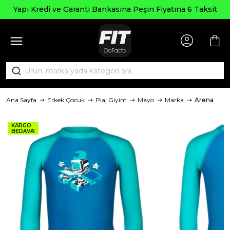
Seçili Ürünlerd
ti Bankasına Peşin Fiyatına 6 Taksit
Ana Sayfa
Erkek Çocuk
Plaj Giyim
Mayo
Marka
Arena
KARGO
BEDAVA!