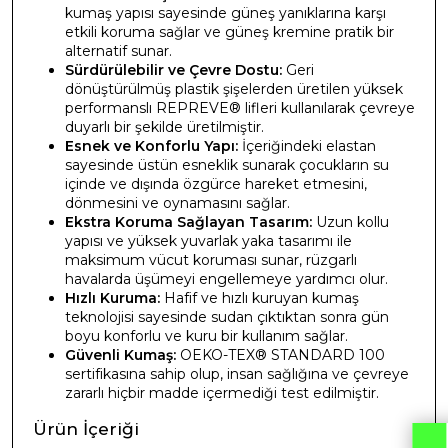
kumaş yapısı sayesinde güneş yanıklarına karşı
etkili koruma sağlar ve güneş kremine pratik bir
alternatif sunar.
Sürdürülebilir ve Çevre Dostu:
Geri
dönüştürülmüş plastik şişelerden üretilen yüksek
performanslı REPREVE® lifleri kullanılarak çevreye
duyarlı bir şekilde üretilmiştir.
Esnek ve Konforlu Yapı:
İçeriğindeki elastan
sayesinde üstün esneklik sunarak çocukların su
içinde ve dışında özgürce hareket etmesini,
dönmesini ve oynamasını sağlar.
Ekstra Koruma Sağlayan Tasarım:
Uzun kollu
yapısı ve yüksek yuvarlak yaka tasarımı ile
maksimum vücut koruması sunar, rüzgarlı
havalarda üşümeyi engellemeye yardımcı olur.
Hızlı Kuruma:
Hafif ve hızlı kuruyan kumaş
teknolojisi sayesinde sudan çıktıktan sonra gün
boyu konforlu ve kuru bir kullanım sağlar.
Güvenli Kumaş:
OEKO-TEX® STANDARD 100
sertifikasına sahip olup, insan sağlığına ve çevreye
zararlı hiçbir madde içermediği test edilmiştir.
Ürün İçeriği