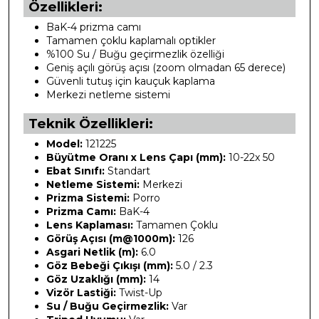
Özellikleri:
BaK-4 prizma camı
Tamamen çoklu kaplamalı optikler
%100 Su / Buğu geçirmezlik özelliği
Geniş açılı görüş açısı (zoom olmadan 65 derece)
Güvenli tutuş için kauçuk kaplama
Merkezi netleme sistemi
Teknik Özellikleri:
Model:
121225
Büyütme Oranı x Lens Çapı (mm):
10-22x 50
Ebat Sınıfı:
Standart
Netleme Sistemi:
Merkezi
Prizma Sistemi:
Porro
Prizma Camı:
BaK-4
Lens Kaplaması:
Tamamen Çoklu
Görüş Açısı (m@1000m):
126
Asgari Netlik (m):
6.0
Göz Bebeği Çıkışı (mm):
5.0 / 2.3
Göz Uzaklığı (mm):
14
Vizör Lastiği:
Twist-Up
Su / Buğu Geçirmezlik:
Var