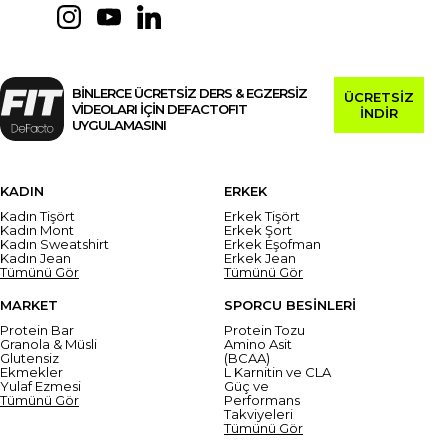
BİNLERCE ÜCRETSİZ DERS & EGZERSİZ
ÜCRETSİZ
VİDEOLARI İÇİN DEFACTOFIT
İNDİR
UYGULAMASINI
KADIN
ERKEK
Kadın Tişört
Erkek Tişört
Kadın Mont
Erkek Şort
Kadın Sweatshirt
Erkek Eşofman
Kadın Jean
Erkek Jean
Tümünü Gör
Tümünü Gör
MARKET
SPORCU BESİNLERİ
Protein Bar
Protein Tozu
Granola & Müsli
Amino Asit
Glutensiz
(BCAA)
Ekmekler
L Karnitin ve CLA
Yulaf Ezmesi
Güç ve
Tümünü Gör
Performans
Takviyeleri
Tümünü Gör