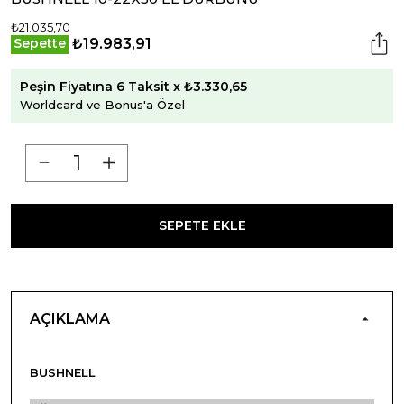
₺21.035,70
₺19.983,91
Sepette
Peşin Fiyatına 6 Taksit x ₺3.330,65
Worldcard ve Bonus'a Özel
SEPETE EKLE
AÇIKLAMA
BUSHNELL