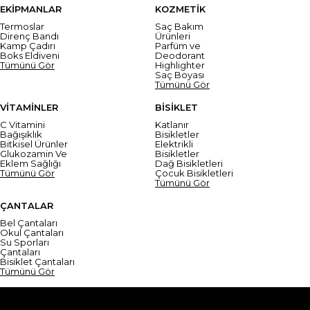
EKİPMANLAR
KOZMETİK
Termoslar
Saç Bakım
Direnç Bandı
Ürünleri
Kamp Çadırı
Parfüm ve
Boks Eldiveni
Deodorant
Tümünü Gör
Highlighter
Saç Boyası
Tümünü Gör
VİTAMİNLER
BİSİKLET
C Vitamini
Katlanır
Bağışıklık
Bisikletler
Bitkisel Ürünler
Elektrikli
Glukozamin Ve
Bisikletler
Eklem Sağlığı
Dağ Bisikletleri
Tümünü Gör
Çocuk Bisikletleri
Tümünü Gör
ÇANTALAR
Bel Çantaları
Okul Çantaları
Su Sporları
Çantaları
Bisiklet Çantaları
Tümünü Gör