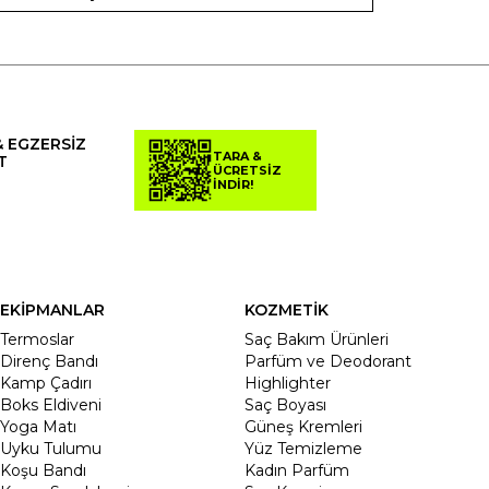
& EGZERSİZ
TARA &
T
ÜCRETSİZ
İNDİR!
EKİPMANLAR
KOZMETİK
Termoslar
Saç Bakım Ürünleri
Direnç Bandı
Parfüm ve Deodorant
Kamp Çadırı
Highlighter
Boks Eldiveni
Saç Boyası
Yoga Matı
Güneş Kremleri
Uyku Tulumu
Yüz Temizleme
Koşu Bandı
Kadın Parfüm