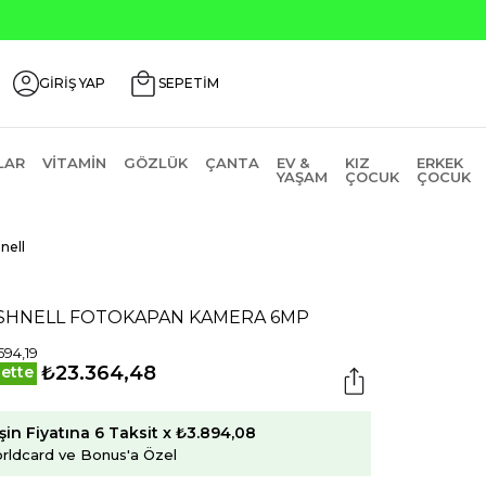
GİRİŞ YAP
SEPETİM
LAR
VITAMIN
GÖZLÜK
ÇANTA
EV &
KIZ
ERKEK
YAŞAM
ÇOCUK
ÇOCUK
nell
SHNELL FOTOKAPAN KAMERA 6MP
594,19
₺23.364,48
ette
şin Fiyatına 6 Taksit x ₺3.894,08
rldcard ve Bonus'a Özel