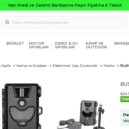
a Peşin Fiyatına 6 Taksit
BISIKLET
MOTOR
DENIZ & SU
KAMP VE
BRANŞ
SPORLARI
SPORLARI
OUTDOOR
 Sayfa
Kamp ve Outdoor
Elektronik, Gps, Dürbünler
Marka
Bush
BU
₺24.
Sep
Pe
Wo