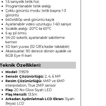
1.6 saniyelik tetik hızı
Programlanabilir tetik aralığı
Çoklu görüntü modu: tetik başına 1-3
görüntü
640x480p sesli görüntü kaydı
Ayarlanabilir video uzunluğu: 1-60 saniye
Sıcaklık aralığı -20°C ila 60°C
6 ay pil ömrü
1/4-20 soketli, ayarlanabilir sabitleme
kemeri
SD kart yuvası (32 GB’a kadar takılabilir)
Aksesuarlar: 90 derece dönen ayaklık ve
8GB Eye-Fi kart
Teknik Özellikleri:
Model:
119519
Sensör Çözünürlüğü:
2, 4, 6 MP
Resim Çözünürlüğü:
4MP ve 6MP
interpolation, True 2MP sensör
Flaş:
20 No-Glow Siyah LED
Flaş Menzili:
13.5m
Arkadan Aydınlatmalı LCD Ekran:
Siyah-
Beyaz LCD