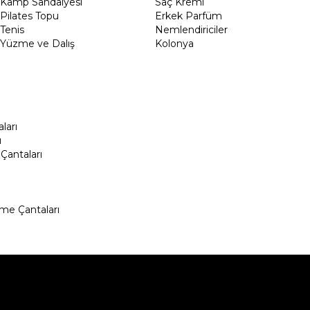
Kamp Sandalyesi
Saç Kremi
Pilates Topu
Erkek Parfüm
Tenis
Nemlendiriciler
Yüzme ve Dalış
Kolonya
ları
ı
Çantaları
me Çantaları