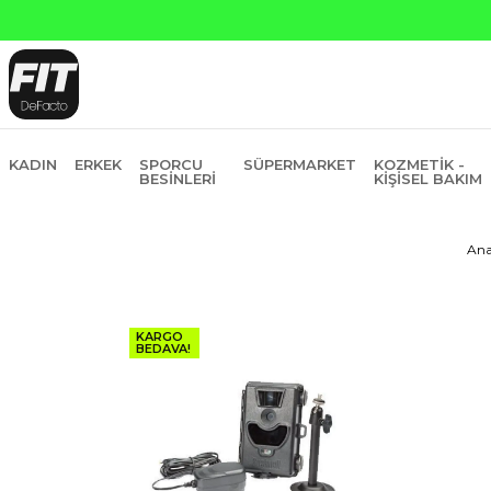
Yapı Kredi ve Garanti Bankasın
KADIN
ERKEK
SPORCU
SÜPERMARKET
KOZMETIK -
BESINLERI
KIŞISEL BAKIM
Ana
KARGO
BEDAVA!