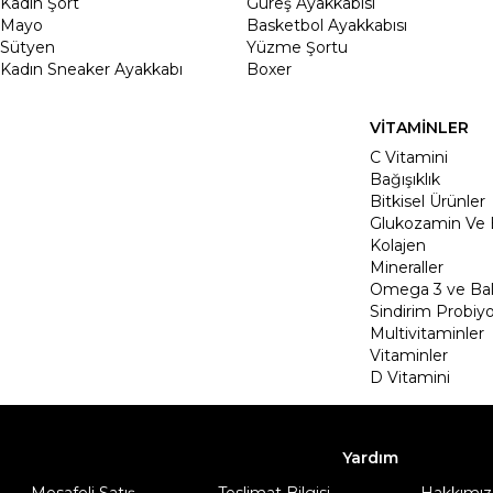
Kadin Şort
Güreş Ayakkabısı
Mayo
Basketbol Ayakkabısı
Sütyen
Yüzme Şortu
Kadın Sneaker Ayakkabı
Boxer
VİTAMİNLER
C Vitamini
Bağışıklık
Bitkisel Ürünler
Glukozamin Ve 
Kolajen
Mineraller
Omega 3 ve Balı
Sindirim Probiyo
Multivitaminler
Vitaminler
D Vitamini
Yardım