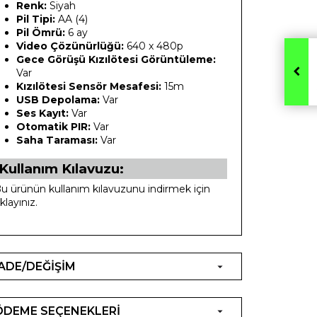
Renk:
Siyah
Pil Tipi:
AA (4)
Pil Ömrü:
6 ay
Video Çözünürlüğü:
640 x 480p
Gece Görüşü Kızılötesi Görüntüleme:
Var
Kızılötesi Sensör Mesafesi:
15m
USB Depolama:
Var
Ses Kayıt:
Var
Otomatik PIR:
Var
Saha Taraması:
Var
Kullanım Kılavuzu:
u ürünün kullanım kılavuzunu indirmek için
ıklayınız.
İADE/DEĞİŞİM
ÖDEME SEÇENEKLERİ