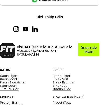
Bizi Takip Edin
BİNLERCE ÜCRETSİZ DERS & EGZERSİZ
ÜCRETSİZ
VİDEOLARI İÇİN DEFACTOFIT
İNDİR
UYGULAMASINI
KADIN
ERKEK
Kadın Tişört
Erkek Tişört
Kadın Mont
Erkek Şort
Kadın Sweatshirt
Erkek Eşofman
Kadın Jean
Erkek Jean
Tümünü Gör
Tümünü Gör
MARKET
SPORCU BESİNLERİ
Protein Bar
Protein Tozu