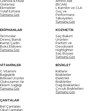
Granola & Müsli
Amino Asit
Glutensiz
(BCAA)
Ekmekler
L Karnitin ve CLA
Yulaf Ezmesi
Güç ve
Tümünü Gör
Performans
Takviyeleri
Tümünü Gör
EKİPMANLAR
KOZMETİK
Termoslar
Saç Bakım
Direnç Bandı
Ürünleri
Kamp Çadırı
Parfüm ve
Boks Eldiveni
Deodorant
Tümünü Gör
Highlighter
Saç Boyası
Tümünü Gör
VİTAMİNLER
BİSİKLET
C Vitamini
Katlanır
Bağışıklık
Bisikletler
Bitkisel Ürünler
Elektrikli
Glukozamin Ve
Bisikletler
Eklem Sağlığı
Dağ Bisikletleri
Tümünü Gör
Çocuk Bisikletleri
Tümünü Gör
ÇANTALAR
Bel Çantaları
Okul Çantaları