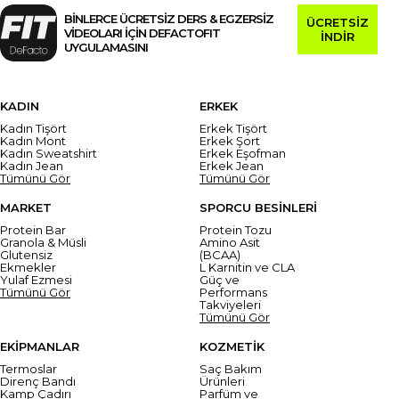
BİNLERCE ÜCRETSİZ DERS & EGZERSİZ
ÜCRETSİZ
VİDEOLARI İÇİN DEFACTOFIT
İNDİR
UYGULAMASINI
KADIN
ERKEK
Kadın Tişört
Erkek Tişört
Kadın Mont
Erkek Şort
Kadın Sweatshirt
Erkek Eşofman
Kadın Jean
Erkek Jean
Tümünü Gör
Tümünü Gör
MARKET
SPORCU BESİNLERİ
Protein Bar
Protein Tozu
Granola & Müsli
Amino Asit
Glutensiz
(BCAA)
Ekmekler
L Karnitin ve CLA
Yulaf Ezmesi
Güç ve
Tümünü Gör
Performans
Takviyeleri
Tümünü Gör
EKİPMANLAR
KOZMETİK
Termoslar
Saç Bakım
Direnç Bandı
Ürünleri
Kamp Çadırı
Parfüm ve