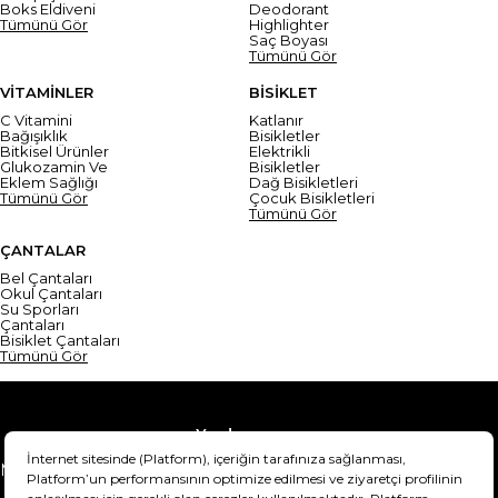
Boks Eldiveni
Deodorant
Tümünü Gör
Highlighter
Saç Boyası
Tümünü Gör
VİTAMİNLER
BİSİKLET
C Vitamini
Katlanır
Bağışıklık
Bisikletler
Bitkisel Ürünler
Elektrikli
Glukozamin Ve
Bisikletler
Eklem Sağlığı
Dağ Bisikletleri
Tümünü Gör
Çocuk Bisikletleri
Tümünü Gör
ÇANTALAR
Bel Çantaları
Okul Çantaları
Su Sporları
Çantaları
Bisiklet Çantaları
Tümünü Gör
Yardım
Mesafeli Satış Sözleşmesi
Teslimat Bilgisi