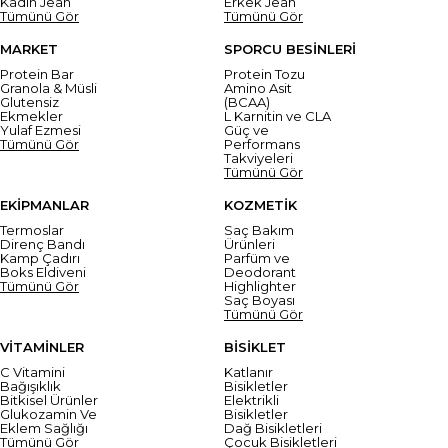
Kadın Jean
Erkek Jean
Tümünü Gör
Tümünü Gör
MARKET
SPORCU BESİNLERİ
Protein Bar
Protein Tozu
Granola & Müsli
Amino Asit
Glutensiz
(BCAA)
Ekmekler
L Karnitin ve CLA
Yulaf Ezmesi
Güç ve
Tümünü Gör
Performans
Takviyeleri
Tümünü Gör
EKİPMANLAR
KOZMETİK
Termoslar
Saç Bakım
Direnç Bandı
Ürünleri
Kamp Çadırı
Parfüm ve
Boks Eldiveni
Deodorant
Tümünü Gör
Highlighter
Saç Boyası
Tümünü Gör
VİTAMİNLER
BİSİKLET
C Vitamini
Katlanır
Bağışıklık
Bisikletler
Bitkisel Ürünler
Elektrikli
Glukozamin Ve
Bisikletler
Eklem Sağlığı
Dağ Bisikletleri
Tümünü Gör
Çocuk Bisikletleri