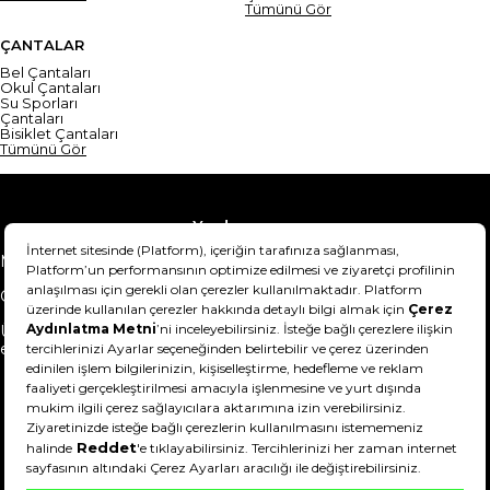
Tümünü Gör
ÇANTALAR
Bel Çantaları
Okul Çantaları
Su Sporları
Çantaları
Bisiklet Çantaları
Tümünü Gör
Yardım
Mesafeli Satış Sözleşmesi
Teslimat Bilgisi
Gizlilik Sözleşmesi
Şartlar & Koşullar
Ürünümü nasıl iade
Hakkımızda
edebilirim?
DeFactoFIT ©️ 2022-2026. Tüm hakları saklıdır.