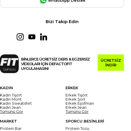
WhatsApp Destek
Bizi Takip Edin
BİNLERCE ÜCRETSİZ DERS & EGZERSİZ
ÜCRETSİZ
VİDEOLARI İÇİN DEFACTOFIT
İNDİR
UYGULAMASINI
KADIN
ERKEK
Kadın Tişört
Erkek Tişört
Kadın Mont
Erkek Şort
Kadın Sweatshirt
Erkek Eşofman
Kadın Jean
Erkek Jean
Tümünü Gör
Tümünü Gör
MARKET
SPORCU BESİNLERİ
Protein Bar
Protein Tozu