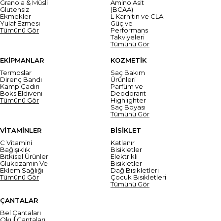
Granola & Müsli
Amino Asit
Glutensiz
(BCAA)
Ekmekler
L Karnitin ve CLA
Yulaf Ezmesi
Güç ve
Tümünü Gör
Performans
Takviyeleri
Tümünü Gör
EKİPMANLAR
KOZMETİK
Termoslar
Saç Bakım
Direnç Bandı
Ürünleri
Kamp Çadırı
Parfüm ve
Boks Eldiveni
Deodorant
Tümünü Gör
Highlighter
Saç Boyası
Tümünü Gör
VİTAMİNLER
BİSİKLET
C Vitamini
Katlanır
Bağışıklık
Bisikletler
Bitkisel Ürünler
Elektrikli
Glukozamin Ve
Bisikletler
Eklem Sağlığı
Dağ Bisikletleri
Tümünü Gör
Çocuk Bisikletleri
Tümünü Gör
ÇANTALAR
Bel Çantaları
Okul Çantaları