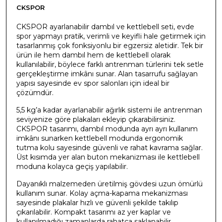
CKSPOR
CKSPOR ayarlanabilir dambıl ve kettlebell seti, evde
spor yapmayı pratik, verimli ve keyifli hale getirmek için
tasarlanmış çok fonksiyonlu bir egzersiz aletidir. Tek bir
ürün ile hem dambıl hem de kettlebell olarak
kullanılabilir, böylece farklı antrenman türlerini tek setle
gerçekleştirme imkânı sunar. Alan tasarrufu sağlayan
yapısı sayesinde ev spor salonları için ideal bir
çözümdür.
5,5 kg’a kadar ayarlanabilir ağırlık sistemi ile antrenman
seviyenize göre plakaları ekleyip çıkarabilirsiniz.
CKSPOR tasarımı, dambıl modunda ayrı ayrı kullanım
imkânı sunarken kettlebell modunda ergonomik
tutma kolu sayesinde güvenli ve rahat kavrama sağlar.
Üst kısımda yer alan buton mekanizması ile kettlebell
moduna kolayca geçiş yapılabilir.
Dayanıklı malzemeden üretilmiş gövdesi uzun ömürlü
kullanım sunar. Kolay açma-kapama mekanizması
sayesinde plakalar hızlı ve güvenli şekilde takılıp
çıkarılabilir. Kompakt tasarımı az yer kaplar ve
kullanılmadığı zamanlarda rahatça saklanabilir.