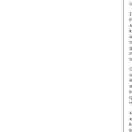
t
3
i
a
k
a
t
g
i
s
C
s
K
s
b
i
m
M
a
k
p