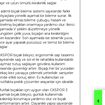
aşır ve uzun ömürlü keskinlik sağlar.
 adımlı bıçak bileme sistemi sayesinde farklı
htiyaçlara yönelik aşamalı bir bileme sunar. İlk
şamada elmas bileme çubuğu, hasarlı ve
örelmiş bıçakları onarmaya yardımcı olur. İkinci
şamada V şeklini düzeltmeye yönelik
ungsten çelik yuva, bıçağın ana keskinliğini
eri kazandırır. Son aşamada ise seramik yuva,
nce ayar yaparak pürüzsüz ve temiz bir bileme
ağlar.
KSPOR bıçak bileyici, ergonomik sap tasarımı
ayesinde sağ ve sol el ile rahatlıkla kullanılabilir.
aymaz tutuş sağlayan gövdesi, kullanım
ırasında güvenliği artırır. Bıçağı her bir yuvadan
irkaç kez yavaşça çekmek yeterlidir; saniyeler
çinde etkili sonuç alınır. Ev kullanıcıları ve
utfakta pratik çözümler arayanlar için idealdir.
utfak bıçakları için uygun olan CKSPOR 3
şamalı bıçak bileyici, günlük kullanımda
eskinliği korumaya yardımcı olur ve bıçak
erformansını artırır. Dayanıklı yapısı sayesinde