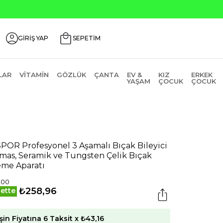
GİRİŞ YAP
SEPETİM
LAR
VITAMIN
GÖZLÜK
ÇANTA
EV &
KIZ
ERKEK
YAŞAM
ÇOCUK
ÇOCUK
POR Profesyonel 3 Aşamalı Bıçak Bileyici
lmas, Seramik ve Tungsten Çelik Bıçak
eme Aparatı
,00
₺258,96
ette
şin Fiyatına 6 Taksit x ₺43,16