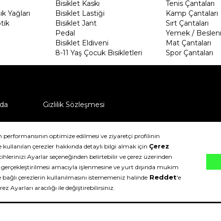
Bisiklet Kaskı
Tenis Çantaları
k Yağları
Bisiklet Lastiği
Kamp Çantaları
tik
Bisiklet Jant
Sırt Çantaları
Pedal
Yemek / Beslen
Bisiklet Eldiveni
Mat Çantaları
8-11 Yaş Çocuk Bisikletleri
Spor Çantaları
da
Gizlilik Sözleşmesi
ü nasıl iade edebilirim?
klıdır.