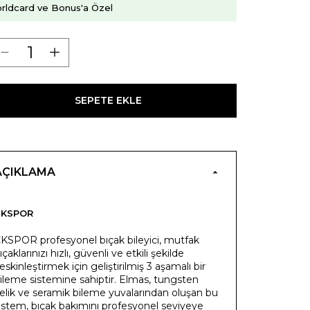
rldcard ve Bonus'a Özel
SEPETE EKLE
AÇIKLAMA
CKSPOR
KSPOR profesyonel bıçak bileyici, mutfak
ıçaklarınızı hızlı, güvenli ve etkili şekilde
eskinleştirmek için geliştirilmiş 3 aşamalı bir
ileme sistemine sahiptir. Elmas, tungsten
elik ve seramik bileme yuvalarından oluşan bu
istem, bıçak bakımını profesyonel seviyeye