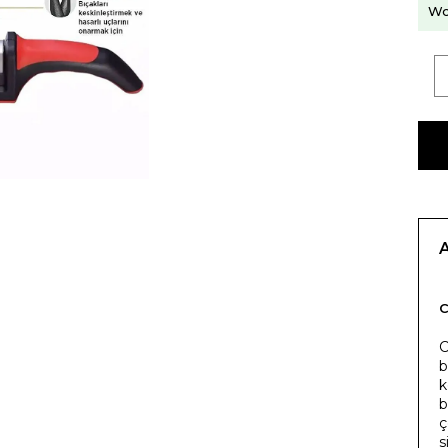
Wo
C
b
k
b
ç
s