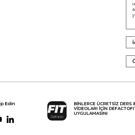
u
a
y
ip Edin
BİNLERCE ÜCRETSİZ DERS 
VİDEOLARI İÇİN DEFACTOFI
UYGULAMASINI