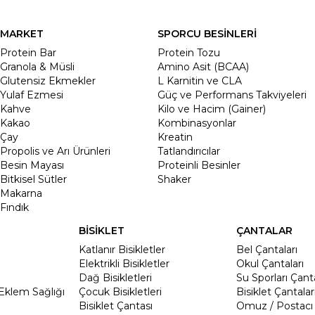
MARKET
SPORCU BESİNLERİ
Protein Bar
Protein Tozu
Granola & Müsli
Amino Asit (BCAA)
Glutensiz Ekmekler
L Karnitin ve CLA
Yulaf Ezmesi
Güç ve Performans Takviyeleri
Kahve
Kilo ve Hacim (Gainer)
Kakao
Kombinasyonlar
Çay
Kreatin
Propolis ve Arı Ürünleri
Tatlandırıcılar
Besin Mayası
Proteinli Besinler
Bitkisel Sütler
Shaker
Makarna
Fındık
BİSİKLET
ÇANTALAR
Katlanır Bisikletler
Bel Çantaları
Elektrikli Bisikletler
Okul Çantaları
Dağ Bisikletleri
Su Sporları Çanta
Eklem Sağlığı
Çocuk Bisikletleri
Bisiklet Çantalar
Bisiklet Çantası
Omuz / Postacı 