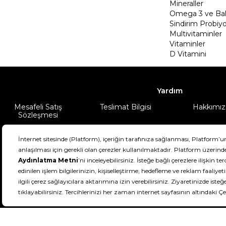
Mineraller
Omega 3 ve Balı
Sindirim Probiyo
Multivitaminler
Vitaminler
D Vitamini
Yardım
Mesafeli Satış
Teslimat Bilgisi
Hakkımız
Sözleşmesi
Şartlar & Koşullar
Ürünüm
DeFactoFIT ©️ 2022-2026. Tüm hakları sa
21