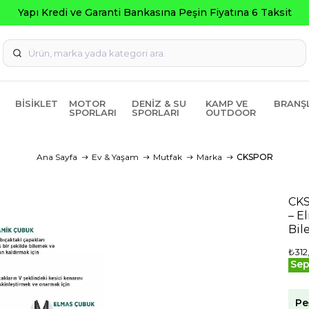
a Peşin Fiyatına 6 Taksit
BISIKLET
MOTOR
DENIZ & SU
KAMP VE
BRANŞ
SPORLARI
SPORLARI
OUTDOOR
Ana Sayfa
Ev & Yaşam
Mutfak
Marka
CKSPOR
CKS
– E
Bil
₺312
Sep
Pe