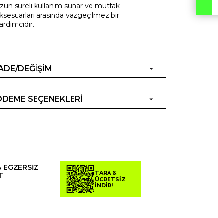
zun süreli kullanım sunar ve mutfak
ksesuarları arasında vazgeçilmez bir
ardımcıdır.
İADE/DEĞİŞİM
ÖDEME SEÇENEKLERİ
& EGZERSİZ
TARA &
T
ÜCRETSİZ
İNDİR!