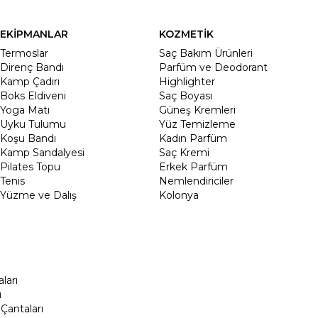
EKİPMANLAR
KOZMETİK
Termoslar
Saç Bakım Ürünleri
Direnç Bandı
Parfüm ve Deodorant
Kamp Çadırı
Highlighter
Boks Eldiveni
Saç Boyası
Yoga Matı
Güneş Kremleri
Uyku Tulumu
Yüz Temizleme
Koşu Bandı
Kadın Parfüm
Kamp Sandalyesi
Saç Kremi
Pilates Topu
Erkek Parfüm
Tenis
Nemlendiriciler
Yüzme ve Dalış
Kolonya
ları
ı
Çantaları