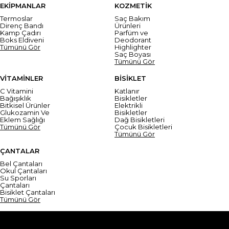
EKİPMANLAR
KOZMETİK
Termoslar
Saç Bakım
Direnç Bandı
Ürünleri
Kamp Çadırı
Parfüm ve
Boks Eldiveni
Deodorant
Tümünü Gör
Highlighter
Saç Boyası
Tümünü Gör
VİTAMİNLER
BİSİKLET
C Vitamini
Katlanır
Bağışıklık
Bisikletler
Bitkisel Ürünler
Elektrikli
Glukozamin Ve
Bisikletler
Eklem Sağlığı
Dağ Bisikletleri
Tümünü Gör
Çocuk Bisikletleri
Tümünü Gör
ÇANTALAR
Bel Çantaları
Okul Çantaları
Su Sporları
Çantaları
Bisiklet Çantaları
Tümünü Gör