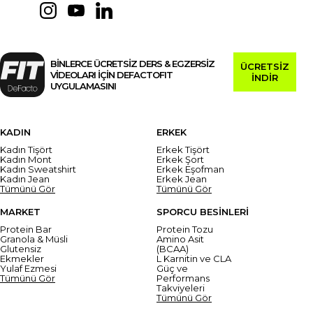
BİNLERCE ÜCRETSİZ DERS & EGZERSİZ
ÜCRETSİZ
VİDEOLARI İÇİN DEFACTOFIT
İNDİR
UYGULAMASINI
KADIN
ERKEK
Kadın Tişört
Erkek Tişört
Kadın Mont
Erkek Şort
Kadın Sweatshirt
Erkek Eşofman
Kadın Jean
Erkek Jean
Tümünü Gör
Tümünü Gör
MARKET
SPORCU BESİNLERİ
Protein Bar
Protein Tozu
Granola & Müsli
Amino Asit
Glutensiz
(BCAA)
Ekmekler
L Karnitin ve CLA
Yulaf Ezmesi
Güç ve
Tümünü Gör
Performans
Takviyeleri
Tümünü Gör