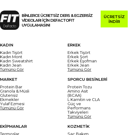
BİNLERCE ÜCRETSİZ DERS & EGZERSİZ
ÜCRETSİZ
VİDEOLARI İÇİN DEFACTOFIT
İNDİR
UYGULAMASINI
KADIN
ERKEK
Kadın Tişört
Erkek Tişört
Kadın Mont
Erkek Şort
Kadın Sweatshirt
Erkek Eşofman
Kadın Jean
Erkek Jean
Tümünü Gör
Tümünü Gör
MARKET
SPORCU BESİNLERİ
Protein Bar
Protein Tozu
Granola & Müsli
Amino Asit
Glutensiz
(BCAA)
Ekmekler
L Karnitin ve CLA
Yulaf Ezmesi
Güç ve
Tümünü Gör
Performans
Takviyeleri
Tümünü Gör
EKİPMANLAR
KOZMETİK
Termoslar
Saç Bakım