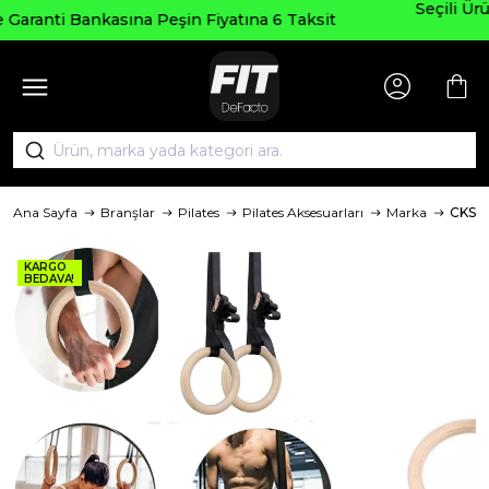
Seçili Ürünlerde ₺2000 Üzeri ₺200 İndir
na 6 Taksit
AGUSTOS200
Ana Sayfa
Branşlar
Pilates
Pilates Aksesuarları
Marka
CKSP
KARGO
BEDAVA!