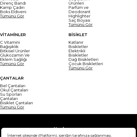
Direnç Bandı
Ürünleri
Kamp Çadırı
Parfüm ve
Boks Eldiveni
Deodorant
Tümünü Gör
Highlighter
Saç Boyası
Tümünü Gör
VİTAMİNLER
BİSİKLET
C Vitamini
Katlanır
Bağışıklık
Bisikletler
Bitkisel Ürünler
Elektrikli
Glukozamin Ve
Bisikletler
Eklem Sağlığı
Dağ Bisikletleri
Tümünü Gör
Çocuk Bisikletleri
Tümünü Gör
ÇANTALAR
Bel Çantaları
Okul Çantaları
Su Sporları
Çantaları
Bisiklet Çantaları
Tümünü Gör
Yardım