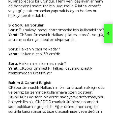
kullanabileceği bir üründür. Hem yeni başlayanlar hem
de deneyimli sporcular için uygundur. Pilates, crossfit
veya güç antrenmanları yapmak isteyen herkes bu
halkayı tercih edebilir.
Sık Sorulan Sorular:
Soru:
Bu halkayı hangi antrenmanlar için kullanabilirim?
Yanıt:
CKSpor Jimnastik Halkası, pilates, crossfit ve güç
antrenmanları için ideal bir ekipmandır.
Soru:
Halkanın çapı ne kadar?
Yanıt:
Halkanın çapı 38 cm'dir.
Soru:
Halkanın malzemesi nedir?
Yanıt:
CKSpor Jimnastik Halkası, dayanıklı plastik
malzemeden üretilmiştir.
Bakım & Garanti Bilgisi:
CKSpor Jimnastik Halkası'nın ömrünü uzatmak için düz
ve temiz bir zeminde kullanmaya özen gösterin.
Ürünü kuru ve serin bir yerde saklayarak deformasyonu
önleyebilirsiniz. CKSPOR markalı ürünlerde standart
iade politikamız geçerlidir. Eğer üründe herhangi bir
sorunla karşılaşırsanız, bize ulaşarak iade veya değişim