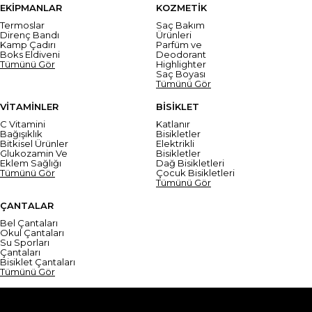
EKİPMANLAR
KOZMETİK
Termoslar
Saç Bakım
Direnç Bandı
Ürünleri
Kamp Çadırı
Parfüm ve
Boks Eldiveni
Deodorant
Tümünü Gör
Highlighter
Saç Boyası
Tümünü Gör
VİTAMİNLER
BİSİKLET
C Vitamini
Katlanır
Bağışıklık
Bisikletler
Bitkisel Ürünler
Elektrikli
Glukozamin Ve
Bisikletler
Eklem Sağlığı
Dağ Bisikletleri
Tümünü Gör
Çocuk Bisikletleri
Tümünü Gör
ÇANTALAR
Bel Çantaları
Okul Çantaları
Su Sporları
Çantaları
Bisiklet Çantaları
Tümünü Gör