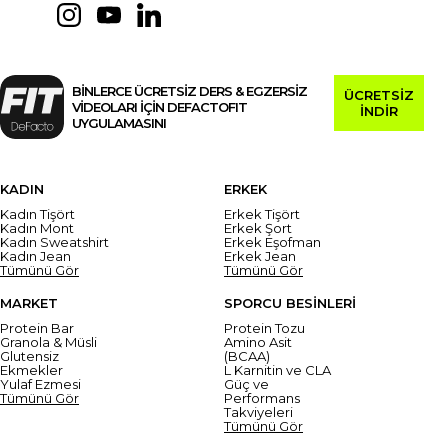
BİNLERCE ÜCRETSİZ DERS & EGZERSİZ
ÜCRETSİZ
VİDEOLARI İÇİN DEFACTOFIT
İNDİR
UYGULAMASINI
KADIN
ERKEK
Kadın Tişört
Erkek Tişört
Kadın Mont
Erkek Şort
Kadın Sweatshirt
Erkek Eşofman
Kadın Jean
Erkek Jean
Tümünü Gör
Tümünü Gör
MARKET
SPORCU BESİNLERİ
Protein Bar
Protein Tozu
Granola & Müsli
Amino Asit
Glutensiz
(BCAA)
Ekmekler
L Karnitin ve CLA
Yulaf Ezmesi
Güç ve
Tümünü Gör
Performans
Takviyeleri
Tümünü Gör