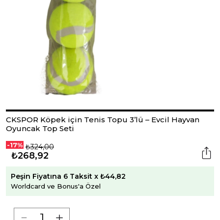
CKSPOR Köpek için Tenis Topu 3’lü – Evcil Hayvan
Oyuncak Top Seti
-17%
₺324,00
₺268,92
Peşin Fiyatına 6 Taksit x ₺44,82
Worldcard ve Bonus'a Özel